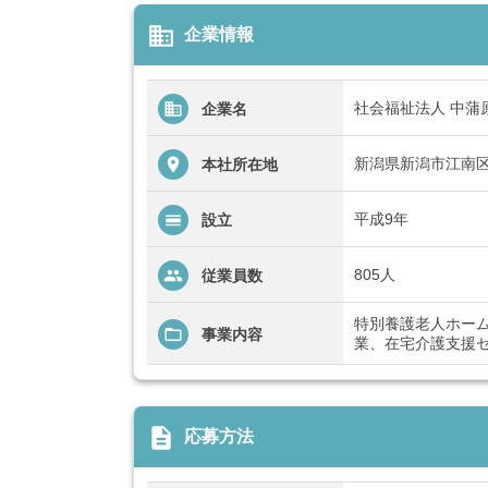
business
企業情報
社会福祉法人 中蒲
企業名
新潟県新潟市江南区
本社所在地
平成9年
設立
805人
従業員数
特別養護老人ホー
事業内容
業、在宅介護支援
description
応募方法