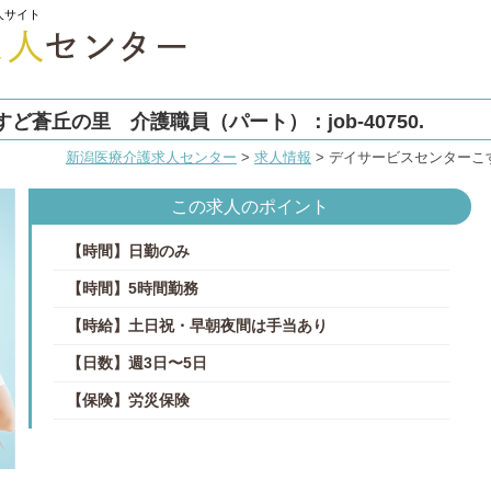
人サイト
蒼丘の里 介護職員（パート）：job-40750.
新潟医療介護求人センター
>
求人情報
>
デイサービスセンターこすど
この求人のポイント
【時間】日勤のみ
【時間】5時間勤務
【時給】土日祝・早朝夜間は手当あり
【日数】週3日〜5日
【保険】労災保険