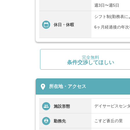
週3日〜週5日
シフト制(勤務表に
休日・休暇
6ヶ月経過後の年次
完全無料
条件交渉してほしい
place
所在地・アクセス
デイサービスセン
施設形態
こすど蒼丘の里
勤務先