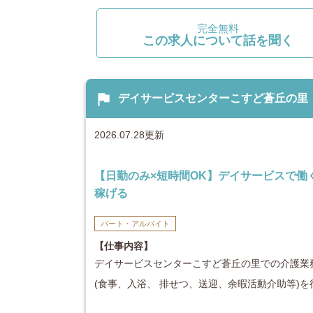
完全無料
この求人について話を聞く
flag
デイサービスセンターこすど蒼丘の里 介護
2026.07.28更新
【日勤のみ×短時間OK】デイサービスで働
稼げる
パート・アルバイト
【仕事内容】
デイサービスセンターこすど蒼丘の里での介護業
(食事、入浴、 排せつ、送迎、余暇活動介助等)を