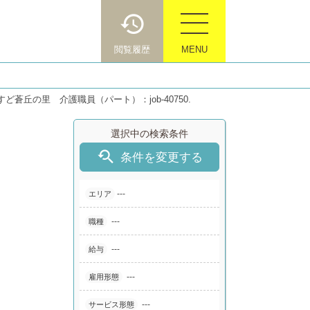
閲覧履歴
MENU
蒼丘の里 介護職員（パート）：job-40750.
選択中の検索条件

条件を変更する
---
エリア
---
職種
---
給与
---
雇用形態
---
サービス形態