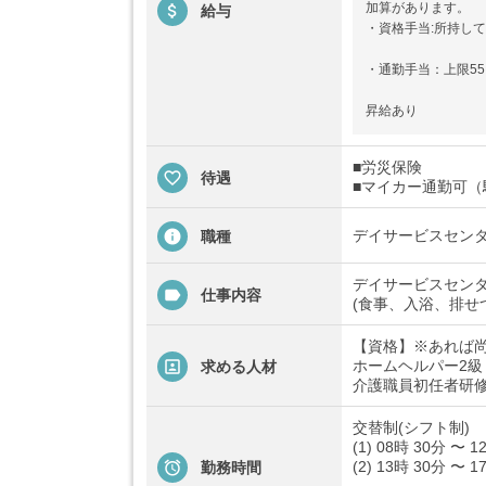
加算があります。
給与
・資格手当:所持して
・通勤手当：上限55,
昇給あり
■労災保険
待遇
■マイカー通勤可（
デイサービスセン
職種
デイサービスセン
仕事内容
(食事、入浴、排せ
【資格】※あれば
ホームヘルパー2級
求める人材
介護職員初任者研
交替制(シフト制)
(1) 08時 30分 〜 1
(2) 13時 30分 〜 1
勤務時間