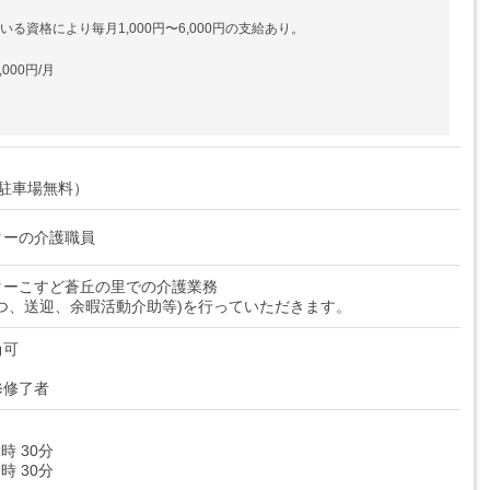
いる資格により毎月1,000円〜6,000円の支給あり。
000円/月
駐車場無料）
ターの介護職員
ターこすど蒼丘の里での介護業務
つ、送迎、余暇活動介助等)を行っていただきます。
尚可
修修了者
2時 30分
7時 30分