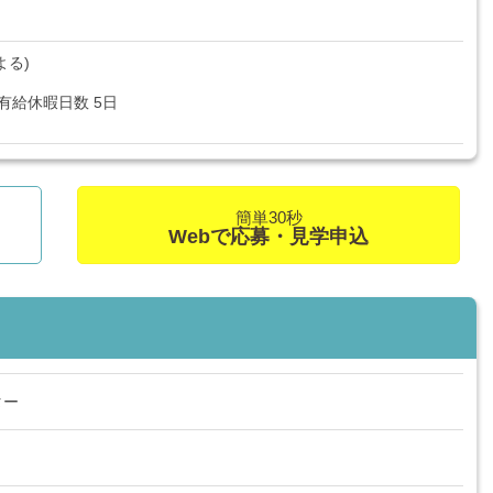
よる)
有給休暇日数 5日
簡単30秒
Webで応募・見学申込
ター