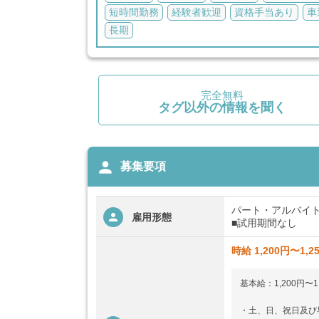
短時間勤務
経験者歓迎
資格手当あり
車
長期
完全無料
タグ以外の情報を聞く
person
募集要項
パート・アルバイ
雇用形態
■試用期間なし
時給 1,200円〜1,2
基本給：1,200円〜1
・土、日、祝日及び早