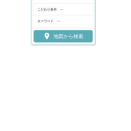
---
こだわり条件
---
キーワード

地図から検索