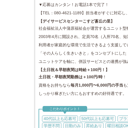
▼応募はカンタン！お電話1本で完了！
【TEL：080-4621-1189】担当者がすぐに
【デイサービスセンターこすど蒼丘の里】
社会福祉法人中蒲原福祉会が運営するユニット型
2003年4月に開設され、定員70名（入所70名、
利用者が家庭的な環境で生活できるよう支援して
「その人らしく生きいきと」をコンセプトにした
ユニットケアを軸に、併設サービスとの連携が強
【土日祝＆早朝夜間は時給＋100円！】
土日祝・早朝夜間勤務は＋100円/時
！
資格をお持ちなら
毎月1,000円〜6,000円の手当
も
しっかり稼ぎたい方にもおすすめの好待遇です。
こだわりポイント！
40代以上も応募可
50代以上も応募可
ブラ
学歴不問
日勤のみ
昇給あり
曜日相談O