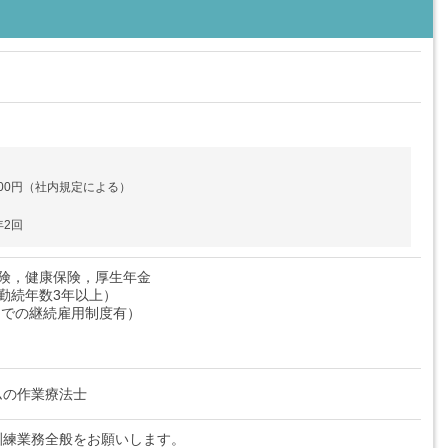
000円（社内規定による）
年2回
保険，健康保険，厚生年金
勤続年数3年以上）
歳までの継続雇用制度有）
ムの作業療法士
訓練業務全般をお願いします。