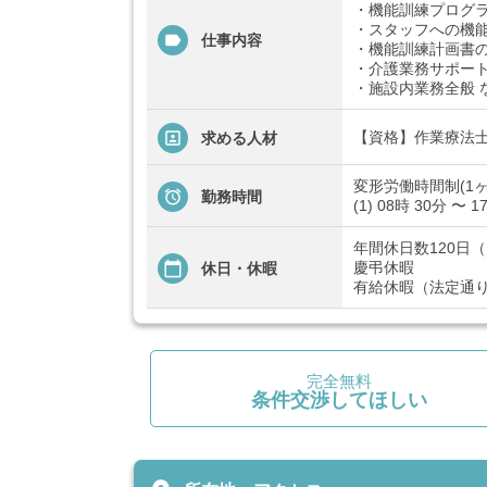
・機能訓練プログ
・スタッフへの機
仕事内容
・機能訓練計画書
・介護業務サポー
・施設内業務全般 
【資格】作業療法
求める人材
変形労働時間制(1ヶ
勤務時間
(1) 08時 30分 〜 1
年間休日数120日
慶弔休暇
休日・休暇
有給休暇（法定通
完全無料
条件交渉してほしい