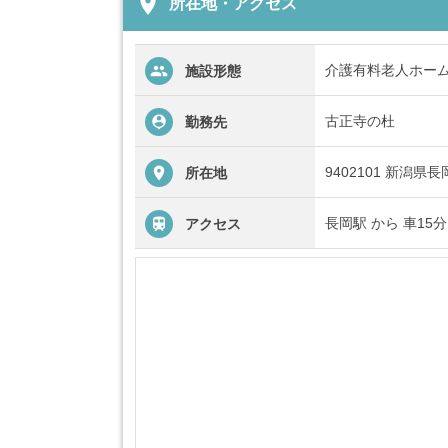
place
所在地・アクセス
介護有料老人ホー
施設形態
古正寺の杜
勤務先
9402101 新潟県
所在地
長岡駅 から 車15分
アクセス