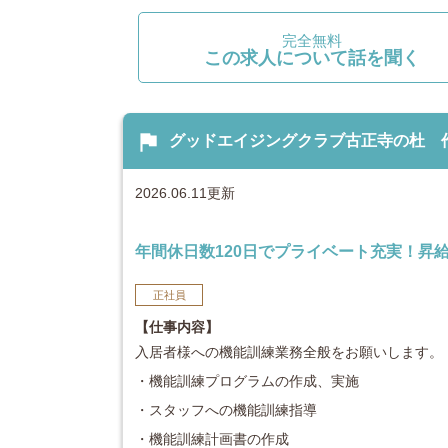
完全無料
この求人について話を聞く
flag
グッドエイジングクラブ古正寺の杜 作業療
2026.06.11更新
年間休日数120日でプライベート充実！昇
正社員
【仕事内容】
入居者様への機能訓練業務全般をお願いします。
・機能訓練プログラムの作成、実施
・スタッフへの機能訓練指導
・機能訓練計画書の作成