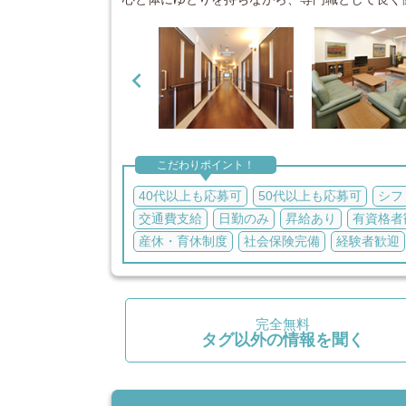

こだわりポイント！
40代以上も応募可
50代以上も応募可
シフ
交通費支給
日勤のみ
昇給あり
有資格者
産休・育休制度
社会保険完備
経験者歓迎
完全無料
タグ以外の情報を聞く