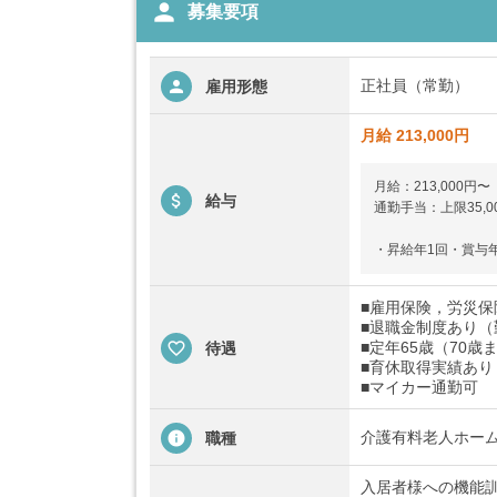
person
募集要項
正社員（常勤）
雇用形態
月給 213,000円
月給：213,000円〜
給与
通勤手当：上限35,
・昇給年1回・賞与
■雇用保険，労災
■退職金制度あり（
■定年65歳（70
待遇
■育休取得実績あり
■マイカー通勤可
介護有料老人ホー
職種
入居者様への機能