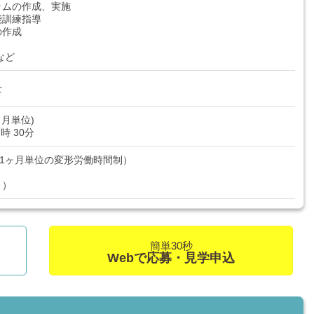
ラムの作成、実施
能訓練指導
の作成
ト
など
士
月単位)
7時 30分
（1ヶ月単位の変形労働時間制）
り）
簡単30秒
Webで応募・見学申込