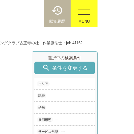
閲覧履歴
MENU
グクラブ古正寺の杜 作業療法士：job-41152
選択中の検索条件

条件を変更する
---
エリア
---
職種
---
給与
---
雇用形態
---
サービス形態