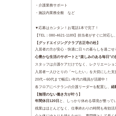
・介護業務サポート
・施設内業務全般 など
▼応募はカンタン！お電話1本で完了！
【TEL：080-4621-1189】担当者がすぐに
【グッドエイジングクラブ古正寺の杜】
入居者の方が安心・快適に日々の暮らしを過ごせ
心豊かな生活のサポートと“楽しみのある毎日”の
スタッフは介護ケアだけでなく、レクリエーショ
入居者一人ひとりの「〜したい」を大切にした支
20代～60代まで幅広い年代の職員が活躍中！
各フロアにベテランの介護リーダーを配置し、
経
【無理のない働き方が叶う】
年間休日120日
と、しっかり休める環境が整って
残業はほとんどなく、仕事終わりの時間も有効活
心と体にゆとりを持ちながら、専門職として長く