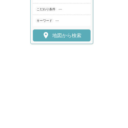
---
こだわり条件
---
キーワード

地図から検索