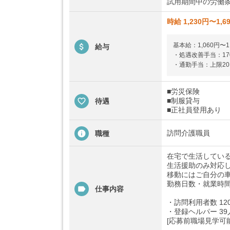
試用期間中の労働条
時給 1,230円〜1,6
基本給：1,060円〜1
給与
・処遇改善手当：17
・通勤手当：上限20,
■労災保険
■制服貸与
待遇
■正社員登用あり
訪問介護職員
職種
在宅で生活している
生活援助のみ対応し
移動にはご自分の
勤務日数・就業時
仕事内容
・訪問利用者数 12
・登録ヘルパー 39
[応募前職場見学可