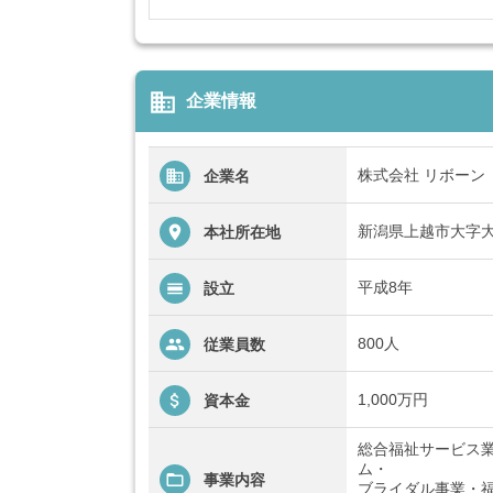
business
企業情報
株式会社 リボーン
企業名
新潟県上越市大字大
本社所在地
平成8年
設立
800人
従業員数
1,000万円
資本金
総合福祉サービス
ム・
事業内容
ブライダル事業・