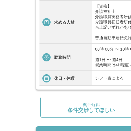
【資格】
介護福祉士
介護職員実務者研
介護職員初任者研
求める人材
※上記いずれかあ
普通自動車運転免許
08時 00分 〜 18
勤務時間
週1日 〜 週4日
就業時間は4H程度
シフト表による
休日・休暇
完全無料
条件交渉してほしい