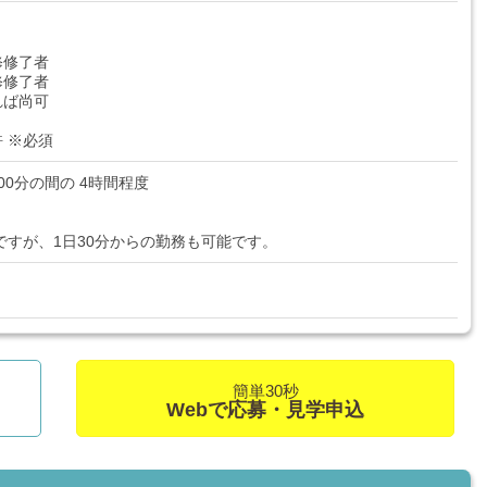
修修了者
修修了者
れば尚可
 ※必須
時 00分の間の 4時間程度
ですが、1日30分からの勤務も可能です。
簡単30秒
Webで応募・見学申込