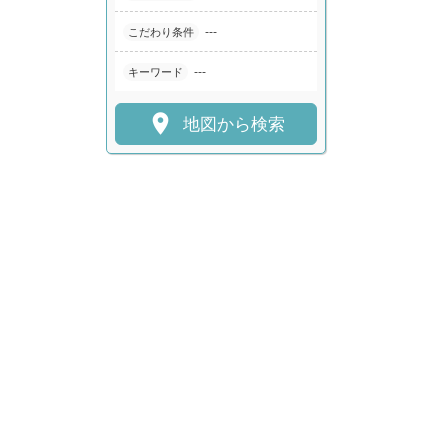
---
こだわり条件
---
キーワード

地図から検索