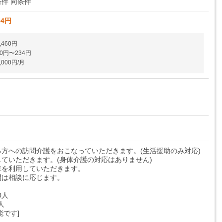
件 同条件
94円
,460円
0円〜234円
000円/月
方への訪問介護をおこなっていただきます。(生活援助のみ対応)
ていただきます。(身体介護の対応はありません)
車を利用していただきます。
間は相談に応じます。
0人
人
能です]