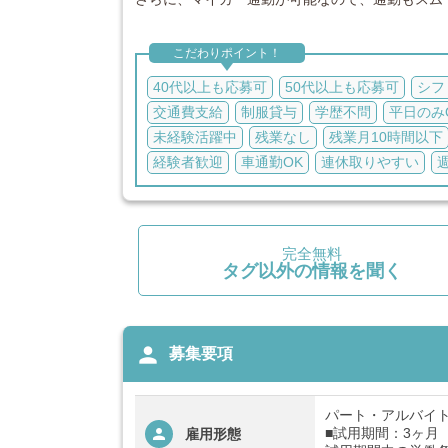
こだわりポイント！
40代以上も応募可
50代以上も応募可
シフ
交通費支給
制服貸与
学歴不問
平日のみ
未経験活躍中
残業なし
残業月10時間以下
経験者歓迎
車通勤OK
連休取りやすい
完全無料
タグ以外の情報を聞く
person
募集要項
パート・アルバイ
■試用期間：3ヶ月
雇用形態