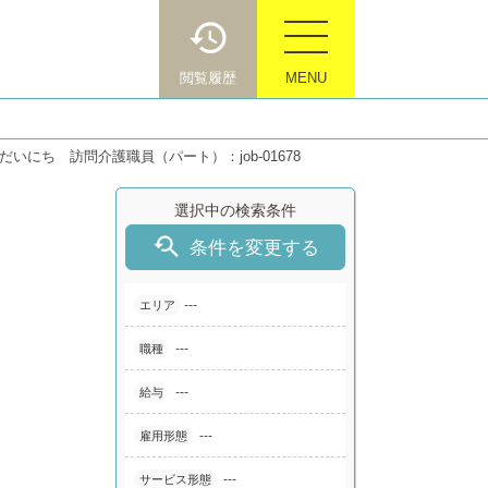
閲覧履歴
MENU
だいにち 訪問介護職員（パート）：job-01678
選択中の検索条件

条件を変更する
---
エリア
---
職種
---
給与
---
雇用形態
---
サービス形態