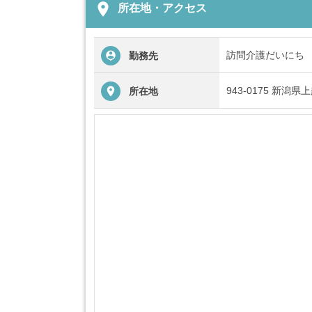
place
所在地・アクセス
訪問介護だいにち
勤務先
943-0175 新潟
所在地