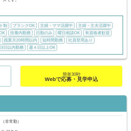
ト制
ブランクOK
主婦・ママ活躍中
主婦・主夫活躍中
OK
扶養内勤務
日勤のみ
曜日相談OK
有資格者歓迎
残業月20時間以内
短時間勤務
社員登用あり
週3日以内勤務
週４日以上OK
簡単30秒
Webで応募・見学申込
ト（非常勤）