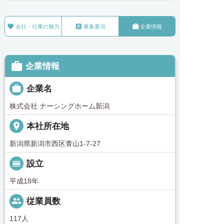



会社・仕事の魅力
募集要項
企業情報

企業情報

企業名
株式会社 ナーシングホーム新潟
place
本社所在地
新潟県新潟市西区青山1-7-27
calendar_view_day
設立
平成18年
people
従業員数
117人