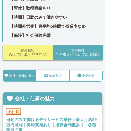
【育休】取得実績あり
【時間】日勤のみで働きやすい
【時間外労働】月平均5時間で残業少なめ
【保険】社会保険完備
簡単30秒
完全無料
Webで応募・見学申込
この求人について話を聞く



会社・仕事の魅力
募集要項
企業情報

会社・仕事の魅力
正社員
日勤のみで働けるデイサービス勤務｜最大月給29
万円可能｜昇給賞与あり｜退職金制度あり｜各種
手当充実