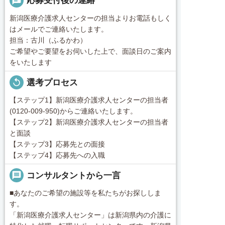
chat
応募受付後の連絡
新潟医療介護求人センターの担当よりお電話もしく
はメールでご連絡いたします。
担当：古川（ふるかわ）
ご希望やご要望をお伺いした上で、面談日のご案内
をいたします
replay
選考プロセス
【ステップ1】新潟医療介護求人センターの担当者
(0120-009-950)からご連絡いたします。
【ステップ2】新潟医療介護求人センターの担当者
と面談
【ステップ3】応募先との面接
【ステップ4】応募先への入職
message
コンサルタントから一言
■あなたのご希望の施設等を私たちがお探ししま
す。
「新潟医療介護求人センター」は新潟県内の介護に