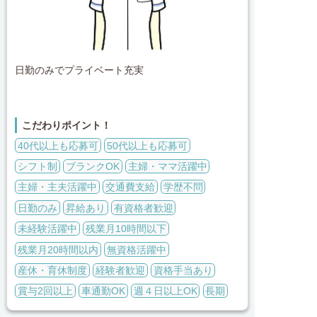
日勤のみでプライベート充実
こだわりポイント！
40代以上も応募可
50代以上も応募可
シフト制
ブランクOK
主婦・ママ活躍中
主婦・主夫活躍中
交通費支給
学歴不問
日勤のみ
昇給あり
有資格者歓迎
未経験活躍中
残業月10時間以下
残業月20時間以内
無資格活躍中
産休・育休制度
経験者歓迎
資格手当あり
賞与2回以上
車通勤OK
週４日以上OK
長期