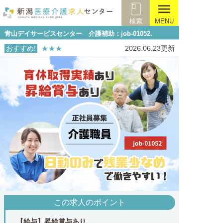
menu
検索
MENU
青山デイサービスセンター 介護補助：job-01052.
おすすめ!
★★★
2026.06.23更新
この求人のポイント
【給与】昇給賞与あり