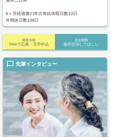
週休二日制
6ヶ月経過後の年次有給休暇日数10日
年間休日数108日
簡単30秒
完全無料
Webで応募・見学申込
条件交渉してほしい
chat_bubble_outline
先輩インタビュー