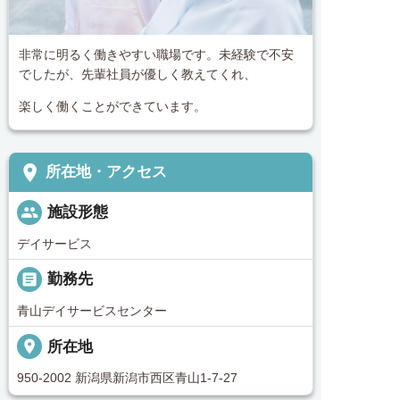
非常に明るく働きやすい職場です。未経験で不安
でしたが、先輩社員が優しく教えてくれ、
楽しく働くことができています。
place
所在地・アクセス
people
施設形態
デイサービス
_pin
勤務先
青山デイサービスセンター
place
所在地
950-2002 新潟県新潟市西区青山1-7-27