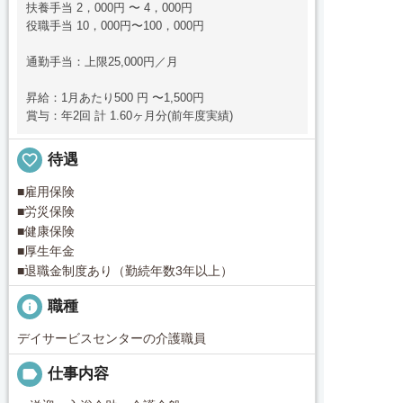
扶養手当 2，000円 〜 4，000円
役職手当 10，000円〜100，000円
通勤手当：上限25,000円／月
昇給：1月あたり500 円 〜1,500円
賞与：年2回 計 1.60ヶ月分(前年度実績)
favorite_border
待遇
■雇用保険
■労災保険
■健康保険
■厚生年金
■退職金制度あり（勤続年数3年以上）
info
職種
デイサービスセンターの介護職員
label
仕事内容