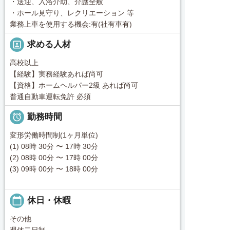
・送迎、入浴介助、介護全般
・ホール見守り、レクリエーション 等
業務上車を使用する機会:有(社有車有)
portrait
求める人材
高校以上
【経験】実務経験あれば尚可
【資格】ホームヘルパー2級 あれば尚可
普通自動車運転免許 必須

勤務時間
変形労働時間制(1ヶ月単位)
(1) 08時 30分 〜 17時 30分
(2) 08時 00分 〜 17時 00分
(3) 09時 00分 〜 18時 00分
calendar_today
休日・休暇
その他