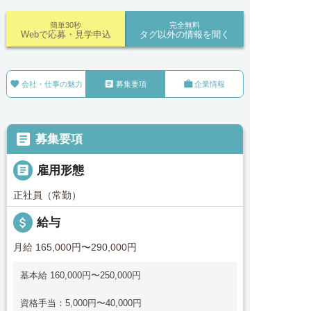
簡単30秒
完全無料
Webで応募・見学申込
タグ以外の情報を聞く



会社・仕事の魅力
募集要項
企業情報

募集要項

雇用形態
正社員（常勤）
attach_money
給与
月給 165,000円〜290,000円
基本給 160,000円〜250,000円
資格手当：5,000円〜40,000円