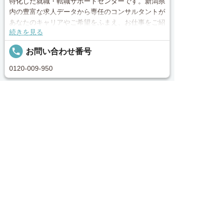
特化した就職・転職サポートセンターです。新潟県
内の豊富な求人データから専任のコンサルタントが
あなたのキャリアやご希望をふまえ、お仕事をご紹
続きを見る
介します。その後の面談調整や条件交渉まで、トー
タルサポート！就業開始前の不安はもちろん、就業
local_phone
お問い合わせ番号
後のお困りごとも当社のスタッフがしっかりとフォ
ロー致します！見学してみたい！施設の詳細を聞き
0120-009-950
たい！ など、まずはお気軽に「新潟医療介護求人
センター」にお問い合わせください。
求人へのご応募は
簡単30秒
完全無料
お電話またはWEBから
Webで応募・見学申込
求人票以外の情報を聞く
■「シフト制、完全週休2、土日祝休み、土日休
み、日祝休み、週3以内可、短時間・扶養内、日勤


電話で応募
Webで応募・見学申込
のみ、夜勤のみ、未経験歓迎、主ふ歓迎、曜日相談
求人ID：job-01052
可、土日祝のみ、年休110日～、残業月10H、保育/
託児所、産休・育休あり、Ｗワーク可、賞与あり、
昇給あり、正社員登用、資格支援交通費支給、土日
Recommended
のみOK、平日のみOK、残業なし、週1週2日から
OK、週3日～ OK、週4日以上OK、フリーター歓
あなたにおすすめの求人をご紹介
迎、パートアルバイト歓迎、急募求人、初心者歓
迎、無資格OK、短時間勤務の方も歓迎、フルタイ
正社員
ム勤務、資格取得サポート制度あり、完全週休2、