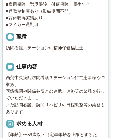
■雇用保険、労災保険、健康保険、厚生年金
■退職金制度あり（勤続期間不問）
■育休取得実績あり
■マイカー通勤可
info
職種
訪問看護ステーションの精神保健福祉士
label
仕事内容
西蒲中央病院訪問看護ステーションにて患者様やご
家族、
医療機関や関係各所との連携、連絡等の業務を行っ
ていただきます。
また訪問看護、訪問リハビリの日程調整等の業務も
あります。
portrait
求める人材
【年齢】〜59歳以下（定年年齢を上限とするた