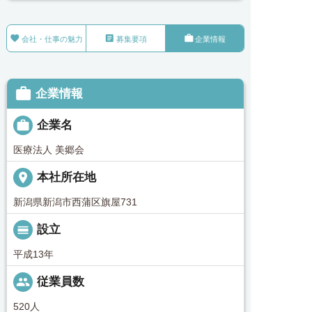



会社・仕事の魅力
募集要項
企業情報

企業情報

企業名
医療法人 美郷会
place
本社所在地
新潟県新潟市西蒲区旗屋731
calendar_view_day
設立
平成13年
people
従業員数
520人