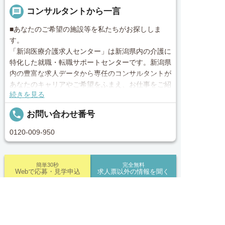
message
コンサルタントから一言
■あなたのご希望の施設等を私たちがお探ししま
す。
「新潟医療介護求人センター」は新潟県内の介護に
特化した就職・転職サポートセンターです。新潟県
内の豊富な求人データから専任のコンサルタントが
あなたのキャリアやご希望をふまえ、お仕事をご紹
続きを見る
介します。その後の面談調整や条件交渉まで、トー
タルサポート！就業開始前の不安はもちろん、就業
local_phone
お問い合わせ番号
後のお困りごとも当社のスタッフがしっかりとフォ
ロー致します！見学してみたい！施設の詳細を聞き
0120-009-950
たい！ など、まずはお気軽に「新潟医療介護求人
センター」にお問い合わせください。
簡単30秒
完全無料
Webで応募・見学申込
求人票以外の情報を聞く
■「シフト制、完全週休2、土日祝休み、土日休
み、日祝休み、週3以内可、短時間・扶養内、日勤
のみ、夜勤のみ、未経験歓迎、主ふ歓迎、曜日相談
求人へのご応募は
求人ID：job-41175
可、土日祝のみ、年休110日～、残業月10H、保育/
お電話またはWEBから
託児所、産休・育休あり、Ｗワーク可、賞与あり、


電話で応募
Webで応募・見学申込