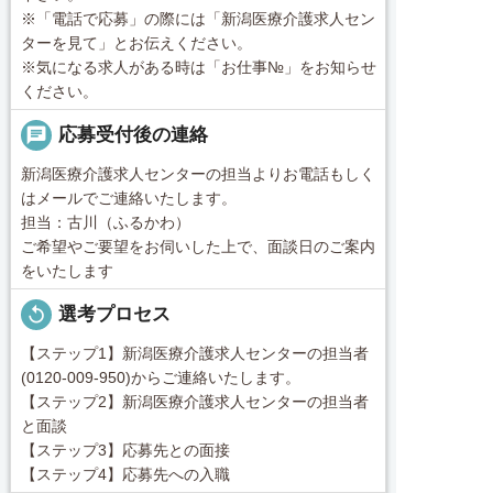
※「電話で応募」の際には「新潟医療介護求人セン
ターを見て」とお伝えください。
※気になる求人がある時は「お仕事№」をお知らせ
ください。
chat
応募受付後の連絡
新潟医療介護求人センターの担当よりお電話もしく
はメールでご連絡いたします。
担当：古川（ふるかわ）
ご希望やご要望をお伺いした上で、面談日のご案内
をいたします
replay
選考プロセス
【ステップ1】新潟医療介護求人センターの担当者
(0120-009-950)からご連絡いたします。
【ステップ2】新潟医療介護求人センターの担当者
と面談
【ステップ3】応募先との面接
【ステップ4】応募先への入職