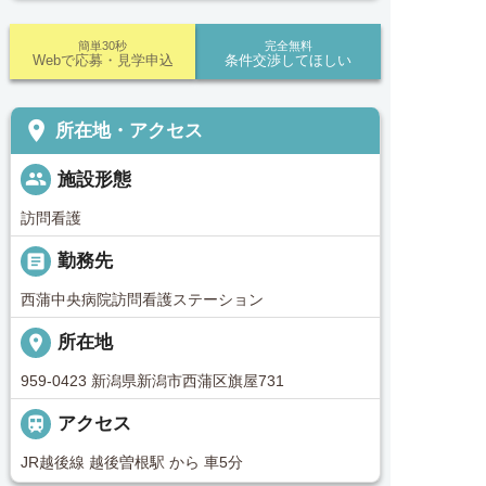
簡単30秒
完全無料
Webで応募・見学申込
条件交渉してほしい
place
所在地・アクセス
people
施設形態
訪問看護
_pin
勤務先
西蒲中央病院訪問看護ステーション
place
所在地
959-0423 新潟県新潟市西蒲区旗屋731

アクセス
JR越後線 越後曽根駅 から 車5分