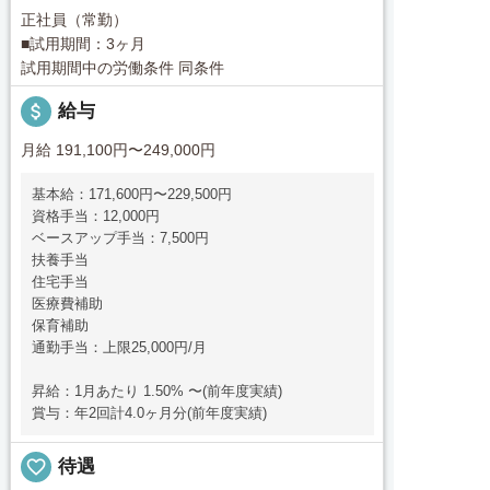
正社員（常勤）
■試用期間：3ヶ月
試用期間中の労働条件 同条件
attach_money
給与
月給 191,100円〜249,000円
基本給：171,600円〜229,500円
資格手当：12,000円
ベースアップ手当：7,500円
扶養手当
住宅手当
医療費補助
保育補助
通勤手当：上限25,000円/月
昇給：1月あたり 1.50% 〜(前年度実績)
賞与：年2回計4.0ヶ月分(前年度実績)
favorite_border
待遇