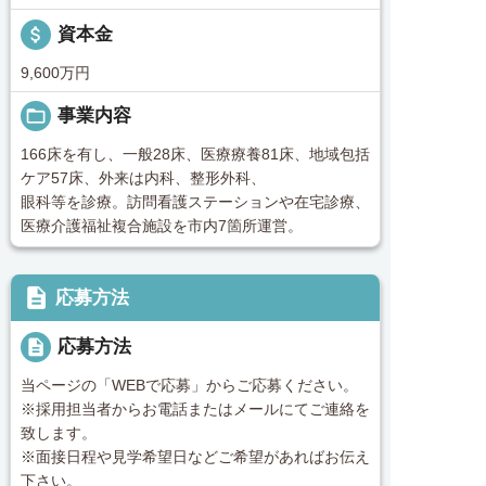
attach_money
資本金
9,600万円
folder_open
事業内容
166床を有し、一般28床、医療療養81床、地域包括
ケア57床、外来は内科、整形外科、
眼科等を診療。訪問看護ステーションや在宅診療、
医療介護福祉複合施設を市内7箇所運営。
description
応募方法
description
応募方法
当ページの「WEBで応募」からご応募ください。
※採用担当者からお電話またはメールにてご連絡を
致します。
※面接日程や見学希望日などご希望があればお伝え
下さい。