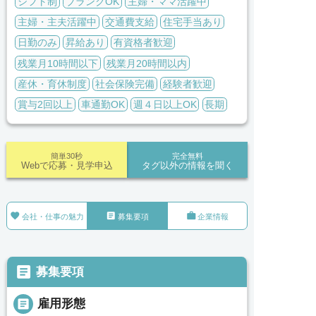
シフト制
ブランクOK
主婦・ママ活躍中
主婦・主夫活躍中
交通費支給
住宅手当あり
日勤のみ
昇給あり
有資格者歓迎
残業月10時間以下
残業月20時間以内
産休・育休制度
社会保険完備
経験者歓迎
賞与2回以上
車通勤OK
週４日以上OK
長期
簡単30秒
完全無料
Webで応募・見学申込
タグ以外の情報を聞く



会社・仕事の魅力
募集要項
企業情報

募集要項

雇用形態