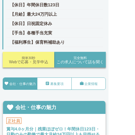
【休日】年間休日数123日
【月給】最大24万円以上
【休日】日祝固定休み
【手当】各種手当充実
【福利厚生】保育料補助あり
簡単30秒
完全無料
Webで応募・見学申込
この求人について話を聞く



会社・仕事の魅力
募集要項
企業情報

会社・仕事の魅力
正社員
賞与4.0ヶ月分｜残業ほぼゼロ！年間休日123日・
日勤のみの勤務で最大月給24万円以上も目指せる