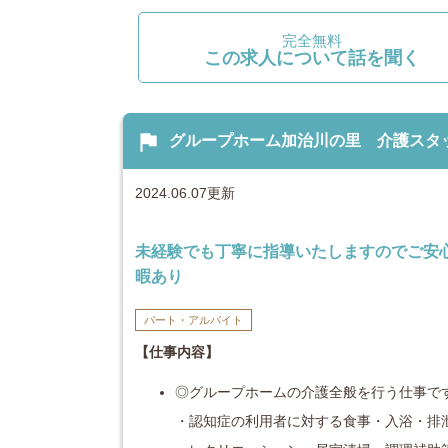
完全無料
この求人について話を聞く
flag
グループホーム加治川の里 介護スタッフ（
2024.06.07更新
未経験でも丁寧に指導いたしますのでご安
暇あり
パート・アルバイト
【仕事内容】
◎グループホームの介護全般を行う仕事で
・認知症の利用者に対する食事・入浴・排