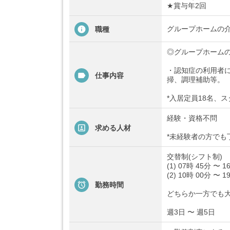
★賞与年2回
グループホームの
職種
◎グループホーム
・認知症の利用者
仕事内容
掃、調理補助等。
*入居定員18名、ス
経験・資格不問
求める人材
*未経験者の方で
交替制(シフト制)
(1) 07時 45分 〜 1
(2) 10時 00分 〜 1
勤務時間
どちらか一方でも
週3日 〜 週5日