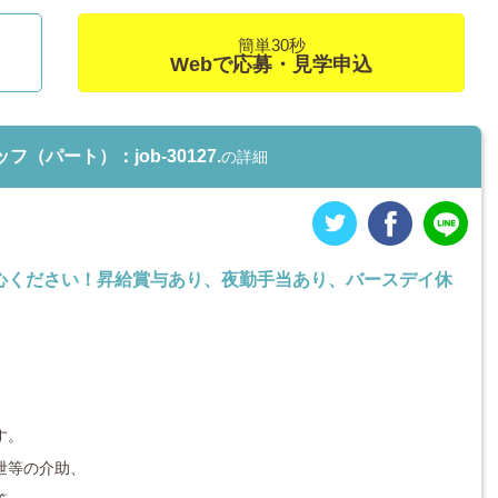
簡単30秒
Webで応募・見学申込
パート）：job-30127.
の詳細
心ください！昇給賞与あり、夜勤手当あり、バースデイ休
す。
泄等の介助、