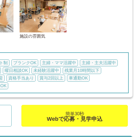
施設の雰囲気
ト制
ブランクOK
主婦・ママ活躍中
主婦・主夫活躍中
曜日相談OK
未経験活躍中
残業月10時間以下
迎
資格手当あり
賞与2回以上
車通勤OK
OK
簡単30秒
Webで応募・見学申込