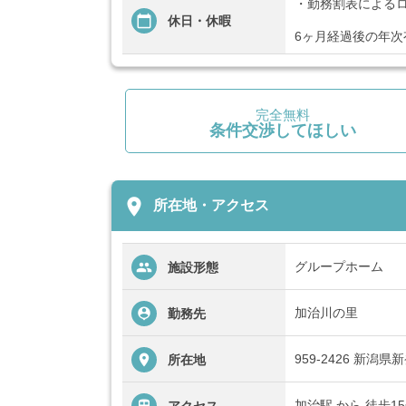
・勤務割表による
休日・休暇
6ヶ月経過後の年次
完全無料
条件交渉してほしい
place
所在地・アクセス
グループホーム
施設形態
加治川の里
勤務先
959-2426 新潟
所在地
加治駅 から 徒歩1