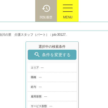
閲覧履歴
MENU
川の里 介護スタッフ（パート）：job-30127.
選択中の検索条件

条件を変更する
---
エリア
---
職種
---
給与
---
雇用形態
---
サービス形態