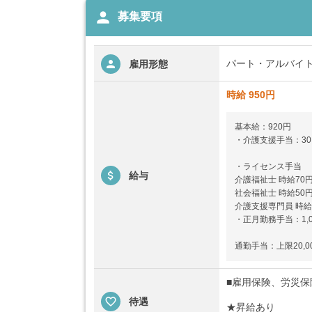
person
募集要項
パート・アルバイ
雇用形態
時給 950円
基本給：920円
・介護支援手当：30
・ライセンス手当
給与
介護福祉士 時給70
社会福祉士 時給50
介護支援専門員 時給
・正月勤務手当：1,0
通勤手当：上限20,0
■雇用保険、労災保
待遇
★昇給あり