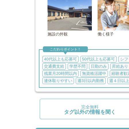
施設の外観
働く様子
こだわりポイント！
40代以上も応募可
50代以上も応募可
シフ
交通費支給
学歴不問
日勤のみ
昇給あり
残業月20時間以内
無資格活躍中
経験者歓
連休取りやすい
週3日以内勤務
週４日以上
完全無料
タグ以外の情報を聞く