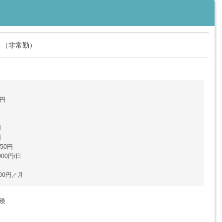
ト（非常勤）
円
円
円
50円
00円/日
00円／月
険