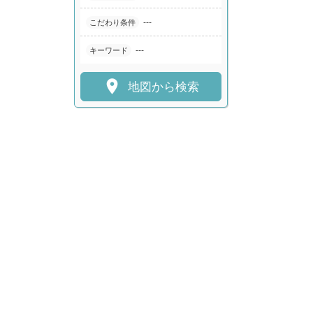
---
こだわり条件
---
キーワード

地図から検索