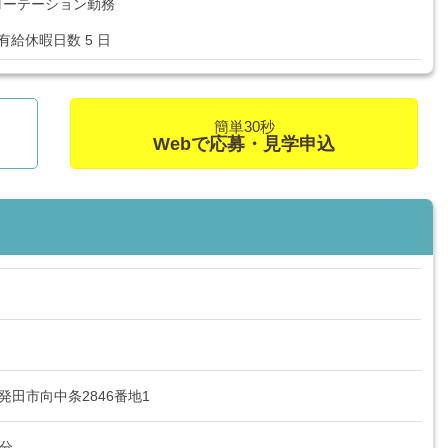
ローテーション勤務
有給休暇日数 5 日
簡単30秒
Webで応募・見学申込
県新発田市向中条2846番地1
5分