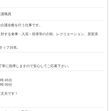
介護職員
の介護全般を行う仕事です。
に対する食事・入浴・排泄等の介助、レクリエーション、居室清
タッフ16名。
も丁寧に指導しますので安心してご応募下さい。
6時 45分
9時 00分
大丈夫です！