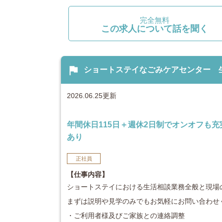
完全無料
この求人について話を聞く
flag
ショートステイなごみケアセンター 生活相
2026.06.25更新
年間休日115日＋週休2日制でオンオフも
あり
正社員
【仕事内容】
ショートステイにおける生活相談業務全般と現場
まずは説明や見学のみでもお気軽にお問い合わせく
・ご利用者様及びご家族との連絡調整