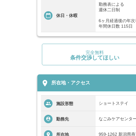
勤務表による
週休二日制
休日・休暇
6ヶ月経過後の年次有
年間休日数 115日
完全無料
条件交渉してほしい
place
所在地・アクセス
ショートステイ
施設形態
なごみケアセンタ
勤務先
959-1262 新潟
所在地