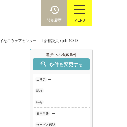
閲覧履歴
MENU
なごみケアセンター 生活相談員：job-40818
選択中の検索条件

条件を変更する
---
エリア
---
職種
---
給与
---
雇用形態
---
サービス形態