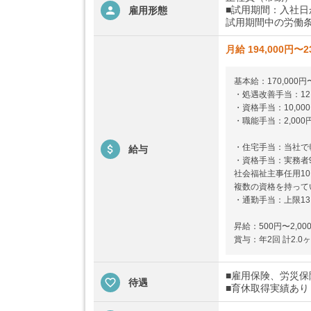
■試用期間：入社日
雇用形態
試用期間中の労働条
月給 194,000円〜2
基本給：170,000円〜
・処遇改善手当：12,0
・資格手当：10,000
・職能手当：2,000円
・住宅手当：当社で斡旋
給与
・資格手当：実務者9,
社会福祉主事任用10,
複数の資格を持って
・通勤手当：上限13,
昇給：500円〜2,00
賞与：年2回 計2.0
■雇用保険、労災
待遇
■育休取得実績あり