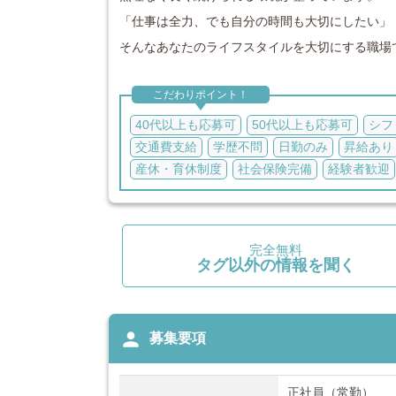
「仕事は全力、でも自分の時間も大切にしたい」
そんなあなたのライフスタイルを大切にする職場
こだわりポイント！
40代以上も応募可
50代以上も応募可
シフ
交通費支給
学歴不問
日勤のみ
昇給あり
産休・育休制度
社会保険完備
経験者歓迎
完全無料
タグ以外の情報を聞く
person
募集要項
正社員（常勤）