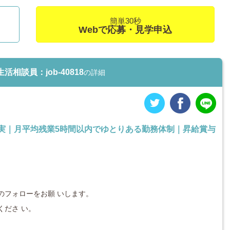
簡単30秒
Webで応募・見学申込
談員：job-40818
の詳細
充実｜月平均残業5時間以内でゆとりある勤務体制｜昇給賞与
のフォローをお願 いします。
ださ い。