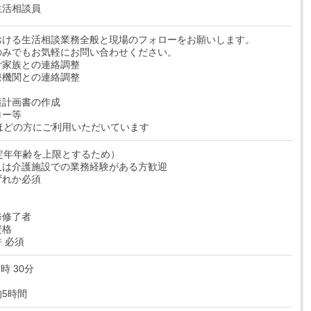
生活相談員
おける生活相談業務全般と現場のフォローをお願いします。
のみでもお気軽にお問い合わせください。
ご家族との連絡調整
療機関との連絡調整
護計画書の作成
ロー等
ほどの方にご利用いただいています
定年年齢を上限とするため）
又は介護施設での業務経験がある方歓迎
ずれか必須
修修了者
資格
 必須
7時 30分
5時間