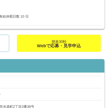
給休暇日数 10 日
簡単30秒
Webで応募・見学申込
ー
県燕市水道町2丁目3番38号