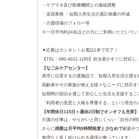
・ケアマネ及び医療機関との連絡調整
・送迎業務 ・短期入所生活介護計画書の作成
・介護現場のフォロー等
※一日平均約24名ほどの方にご利用いただいて
▼応募はカンタン！お電話1本で完了！
【TEL：080-4621-1189】担当者がすぐに
【なごみケアセンター
】
燕市に位置する介護施設で、短期入所生活介護を
高齢者やその家族が抱える様々なニーズに対応す
短期間の宿泊を通じて安心した生活を支援するこ
「利用者の意思と人格を尊重する」という理念の
【年間休日115日＋週休2日制でオンオフも充実】
介護の仕事は、やりがいと同じくらい「自分の時
さらに
残業は月平均5時間程度と少なめで
家庭や
無理なく長く続けられる環境が整っています。