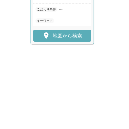
---
こだわり条件
---
キーワード

地図から検索