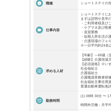
ショートステイの
職種
ショートステイに
まずは説明や見学
・ご利用者様及び
・ケアマネ及び医
仕事内容
・送迎業務
・短期入所生活介
・介護現場のフォ
※一日平均約24名
【年齢】～68歳（
【経験】介護現場
【必須資格】※い
社会福祉士
求める人材
介護福祉士
介護職員実務者研
社会福祉主事任用
普通自動車運転免許
(1) 08時 30分 〜 1
勤務時間
時間外労働：月平均