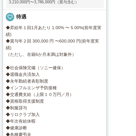
3,210,000円〜3,786,000円（賞与含む）
favorite_border
待遇
◆昇給年１回1月あたり 1.00% 〜 5.00%(前年度実
績)
◆賞与年２回 300,000 円 〜600,000 円(前年度実
績)
（ただし、在籍6か月未満は対象外）
◆社会保険完備（ソニー健保）
◆退職金共済加入
◆永年勤続者表彰制度
◆インフルエンザ予防接種
◆交通費支給（上限１０万円／月）
◆資格取得支援制度
◆制服貸与
◆リロクラブ加入
◆年次有給休暇
◆健康診断
◆各種慶弔金