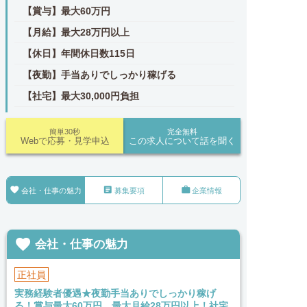
【賞与】最大60万円
【月給】最大28万円以上
【休日】年間休日数115日
【夜勤】手当ありでしっかり稼げる
【社宅】最大30,000円負担
簡単30秒
完全無料
Webで応募・見学申込
この求人について話を聞く



会社・仕事の魅力
募集要項
企業情報

会社・仕事の魅力
正社員
実務経験者優遇★夜勤手当ありでしっかり稼げ
る！賞与最大60万円、最大月給28万円以上！社宅