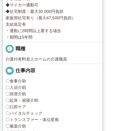
◆マイカー通勤可
◆社宅制度：最大30,000円負担
家族用社宅有り（最大47,500円負担）
支給規定有
・通勤に2時間以上要する場合
・期間は5年間
info
職種
介護付有料老人ホームの介護職員
label
仕事内容
〇食事介助
〇入浴介助
〇排泄介助
〇起床・就寝介助
〇口腔ケア
〇バイタルチェック
〇トランスファー・体位変換
〇服薬介助