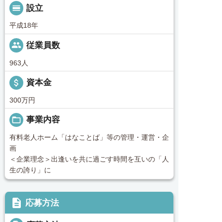
calendar_view_day
設立
平成18年
people
従業員数
963人
attach_money
資本金
300万円
folder_open
事業内容
有料老人ホーム「はなことば」等の管理・運営・企
画
＜企業理念＞出逢いを共に過ごす時間を互いの「人
生の誇り」に
description
応募方法