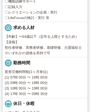
〇機能訓練サポート
〇記録入力
〇レクリエーションの企画・実行
〇LifeFocusの検討・実行 等
portrait
求める人材
【年齢】〜64歳以下（定年を上限とするため）
【資格】
初任者研修、実務者研修、基礎研修、介護福祉士
※いずれかの資格を所持で可

勤務時間
変形労働時間制(1ヶ月単位)
(1) 07時 00分 〜 16時 00分
(2) 09時 00分 〜 18時 00分
(3) 10時 00分 〜 19時 00分
(4) 17時 30分 〜 09時 30分
calendar_today
休日・休暇