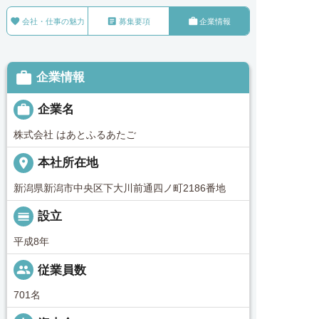



会社・仕事の魅力
募集要項
企業情報

企業情報

企業名
株式会社 はあとふるあたご
place
本社所在地
新潟県新潟市中央区下大川前通四ノ町2186番地
calendar_view_day
設立
平成8年
people
従業員数
701名