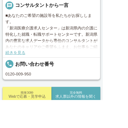
message
コンサルタントから一言
■あなたのご希望の施設等を私たちがお探ししま
す。
「新潟医療介護求人センター」は新潟県内の介護に
特化した就職・転職サポートセンターです。新潟県
内の豊富な求人データから専任のコンサルタントが
あなたのキャリアやご希望をふまえ、お仕事をご紹
続きを見る
介します。その後の面談調整や条件交渉まで、トー
タルサポート！就業開始前の不安はもちろん、就業
local_phone
お問い合わせ番号
後のお困りごとも当社のスタッフがしっかりとフォ
ロー致します！見学してみたい！施設の詳細を聞き
0120-009-950
たい！ など、まずはお気軽に「新潟医療介護求人
センター」にお問い合わせください。
簡単30秒
完全無料
Webで応募・見学申込
求人票以外の情報を聞く
■「シフト制、完全週休2、土日祝休み、土日休
み、日祝休み、週3以内可、短時間・扶養内、日勤
のみ、夜勤のみ、未経験歓迎、主ふ歓迎、曜日相談
求人へのご応募は
求人ID：job-40606
可、土日祝のみ、年休110日～、残業月10H、保育/
お電話またはWEBから
託児所、産休・育休あり、Ｗワーク可、賞与あり、


電話で応募
Webで応募・見学申込