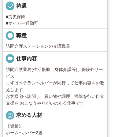
favorite_border
待遇
■労災保険
■マイカー通勤可
info
職種
訪問介護ステーションの介護職員
label
仕事内容
訪問介護業務(生活援助、身体介護等)、保険外サー
ビス
まずはベテランヘルパーが同行して仕事内容をお教
えします
お客様宅へ訪問し、買い物や調理、掃除を行い自立
支援を おこなうやりがいのある仕事です
portrait
求める人材
【資格】
ホームヘルパー2級