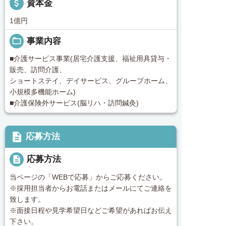
attach_money
資本金
1億円
folder_open
事業内容
■介護サービス事業(居宅介護支援、福祉用具貸与・
販売、訪問介護、
ショートステイ、デイサービス、グループホーム、
小規模多機能ホーム)
■介護保険外サービス(脳リハ・訪問鍼灸)
description
応募方法
description
応募方法
当ページの「WEBで応募」からご応募ください。
※採用担当者からお電話またはメールにてご連絡を
致します。
※面接日程や見学希望日などご希望があればお伝え
下さい。