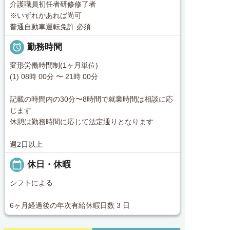
介護職員初任者研修修了者
※いずれかあれば尚可
普通自動車運転免許 必須

勤務時間
変形労働時間制(1ヶ月単位)
(1) 08時 00分 〜 21時 00分
記載の時間内の30分〜8時間で就業時間は相談に応
じます
休憩は勤務時間に応じて法定通りとなります
週2日以上
calendar_today
休日・休暇
シフトによる
6ヶ月経過後の年次有給休暇日数 3 日