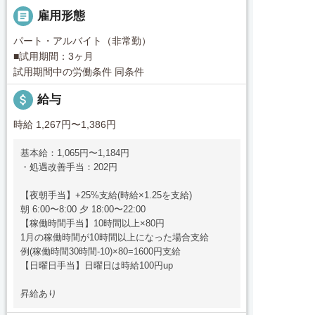

雇用形態
パート・アルバイト（非常勤）
■試用期間：3ヶ月
試用期間中の労働条件 同条件
attach_money
給与
時給 1,267円〜1,386円
基本給：1,065円〜1,184円
・処遇改善手当：202円
【夜朝手当】+25%支給(時給×1.25を支給)
朝 6:00〜8:00 夕 18:00〜22:00
【稼働時間手当】10時間以上×80円
1月の稼働時間が10時間以上になった場合支給
例(稼働時間30時間-10)×80=1600円支給
【日曜日手当】日曜日は時給100円up
昇給あり