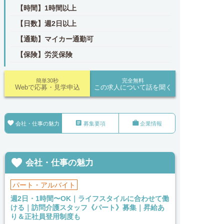
【時間】1時間以上
【日数】週2日以上
【通勤】マイカー通勤可
【保険】労災保険
簡単30秒
完全無料
Webで応募・見学申込
この求人について話を聞く



会社・仕事の魅力
募集要項
企業情報

会社・仕事の魅力
パート・アルバイト
週2日・1時間〜OK｜ライフスタイルに合わせて働
ける｜訪問介護スタッフ《パート》募集｜昇給あ
り＆正社員登用制度も