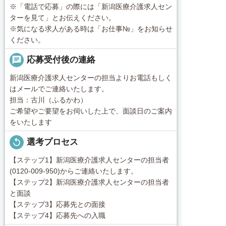
※「電話で応募」の際には「新潟医療介護求人セン
ターを見て」とお伝えください。
※気になる求人がある時は「お仕事№」をお知らせ
ください。
chat
応募受付後の連絡
新潟医療介護求人センターの担当よりお電話もしく
はメールでご連絡いたします。
担当：古川（ふるかわ）
ご希望やご要望をお伺いした上で、面談日のご案内
をいたします
replay
選考プロセス
【ステップ1】新潟医療介護求人センターの担当者
(0120-009-950)からご連絡いたします。
【ステップ2】新潟医療介護求人センターの担当者
と面談
【ステップ3】応募先との面接
【ステップ4】応募先への入職