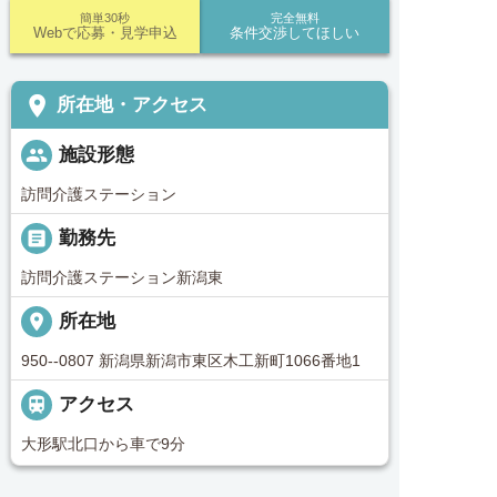
簡単30秒
完全無料
Webで応募・見学申込
条件交渉してほしい
place
所在地・アクセス
people
施設形態
訪問介護ステーション
_pin
勤務先
訪問介護ステーション新潟東
place
所在地
950--0807 新潟県新潟市東区木工新町1066番地1

アクセス
大形駅北口から車で9分