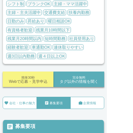
シフト制
ブランクOK
主婦・ママ活躍中
主婦・主夫活躍中
交通費支給
扶養内勤務
日勤のみ
昇給あり
曜日相談OK
有資格者歓迎
残業月10時間以下
残業月20時間以内
短時間勤務
社員登用あり
経験者歓迎
車通勤OK
連休取りやすい
週3日以内勤務
週４日以上OK
簡単30秒
完全無料
Webで応募・見学申込
タグ以外の情報を聞く



会社・仕事の魅力
募集要項
企業情報

募集要項