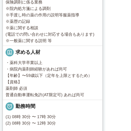
保険調剤に係る業務
※院内処方箋による調剤
※手渡し時の薬の作用の説明等服薬指導
※薬歴の記録
※薬に関する相談
(電話での問い合わせに対応する場合もあります)
※一般薬に関する説明 等
portrait
求める人材
・薬科大学卒業以上
・病院内薬剤師経験があれば尚可
【年齢】〜59歳以下（定年を上限とするため）
【資格】
薬剤師 必須
普通自動車運転免許(AT限定可) あれば尚可

勤務時間
(1) 08時 30分 〜 17時 30分
(2) 08時 30分 〜 12時 30分