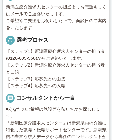
新潟医療介護求人センターの担当よりお電話もしく
はメールでご連絡いたします。
ご希望やご要望をお伺いした上で、面談日のご案内
をいたします
replay
選考プロセス
【ステップ1】新潟医療介護求人センターの担当者
(0120-009-950)からご連絡いたします。
【ステップ2】新潟医療介護求人センターの担当者
と面談
【ステップ3】応募先との面接
【ステップ4】応募先への入職
message
コンサルタントから一言
■あなたのご希望の施設等を私たちがお探ししま
す。
「新潟医療介護求人センター」は新潟県内の介護に
特化した就職・転職サポートセンターです。新潟県
内の豊富な求人データから専任のコンサルタントが