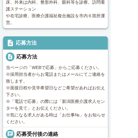
床、外来は内科、整形外科、眼科等を診療。訪問看
護ステーション
や在宅診療、医療介護福祉複合施設を市内６箇所運
営。
description
応募方法
description
応募方法
当ページの「WEBで応募」からご応募ください。
※採用担当者からお電話またはメールにてご連絡を
致します。
※面接日程や見学希望日などご希望があればお伝え
下さい。
※「電話で応募」の際には「新潟医療介護求人セン
ターを見て」とお伝えください。
※気になる求人がある時は「お仕事№」をお知らせ
ください。
chat
応募受付後の連絡