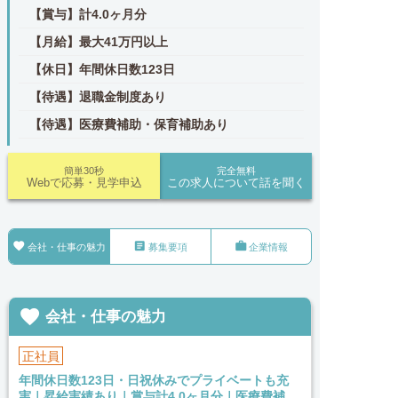
【賞与】計4.0ヶ月分
【月給】最大41万円以上
【休日】年間休日数123日
【待遇】退職金制度あり
【待遇】医療費補助・保育補助あり
簡単30秒
完全無料
Webで応募・見学申込
この求人について話を聞く



会社・仕事の魅力
募集要項
企業情報

会社・仕事の魅力
正社員
年間休日数123日・日祝休みでプライベートも充
実｜昇給実績あり｜賞与計4.0ヶ月分｜医療費補