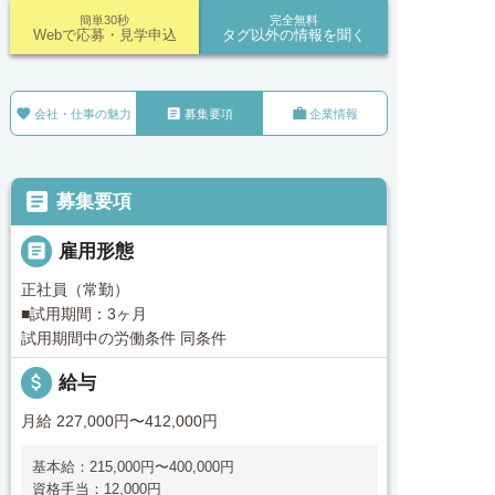
簡単30秒
完全無料
Webで応募・見学申込
タグ以外の情報を聞く



会社・仕事の魅力
募集要項
企業情報

募集要項

雇用形態
正社員（常勤）
■試用期間：3ヶ月
試用期間中の労働条件 同条件
attach_money
給与
月給 227,000円〜412,000円
基本給：215,000円〜400,000円
資格手当：12,000円