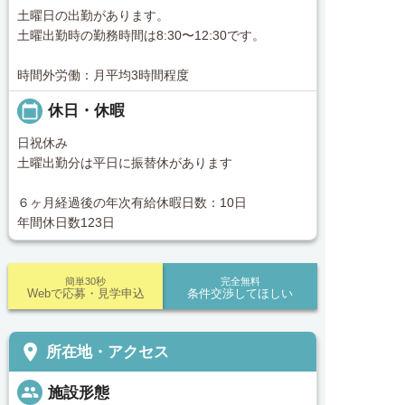
土曜日の出勤があります。
土曜出勤時の勤務時間は8:30〜12:30です。
時間外労働：月平均3時間程度
calendar_today
休日・休暇
日祝休み
土曜出勤分は平日に振替休があります
６ヶ月経過後の年次有給休暇日数：10日
年間休日数123日
簡単30秒
完全無料
Webで応募・見学申込
条件交渉してほしい
place
所在地・アクセス
people
施設形態