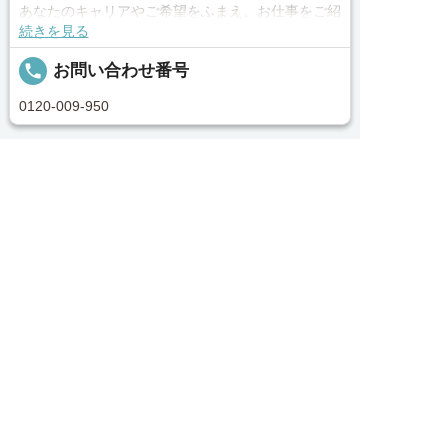
あなたのキャリアやご希望をふまえ、お仕事をご紹
続きを見る
介します。その後の面談調整や条件交渉まで、トー
タルサポート！就業開始前の不安はもちろん、就業
local_phone
お問い合わせ番号
後のお困りごとも当社のスタッフがしっかりとフォ
ロー致します！見学してみたい！施設の詳細を聞き
0120-009-950
たい！ など、まずはお気軽に「新潟医療介護求人
センター」にお問い合わせください。
簡単30秒
完全無料
求人へのご応募は
Webで応募・見学申込
求人票以外の情報を聞く
■「シフト制、完全週休2、土日祝休み、土日休
お電話またはWEBから
み、日祝休み、週3以内可、短時間・扶養内、日勤


電話で応募
Webで応募・見学申込
のみ、夜勤のみ、未経験歓迎、主ふ歓迎、曜日相談
求人ID：job-30153
可、土日祝のみ、年休110日～、残業月10H、保育/
託児所、産休・育休あり、Ｗワーク可、賞与あり、
昇給あり、正社員登用、資格支援交通費支給、土日
Recommended
のみOK、平日のみOK、残業なし、週1週2日から
OK、週3日～ OK、週4日以上OK、フリーター歓
あなたにおすすめの求人をご紹介
迎、パートアルバイト歓迎、急募求人、初心者歓
迎、無資格OK、短時間勤務の方も歓迎、フルタイ
正社員
ム勤務、資格取得サポート制度あり、完全週休2、
ナーシングホーム新潟駅南 施設内訪問介護：job-
新設・オープニング求人、ハローワーク求人」上記
00049.