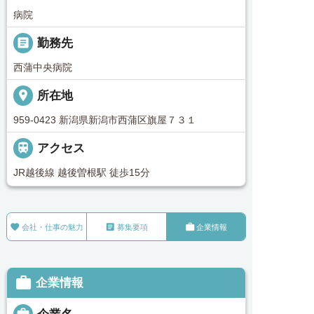
病院
_pin
勤務先
西蒲中央病院
place
所在地
959-0423 新潟県新潟市西蒲区旗屋７３１

アクセス
JR越後線 越後曽根駅 徒歩15分



会社・仕事の魅力
募集要項
企業情報

企業情報