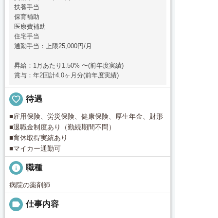
扶養手当
保育補助
医療費補助
住宅手当
通勤手当：上限25,000円/月
昇給：1月あたり1.50% 〜(前年度実績)
賞与：年2回計4.0ヶ月分(前年度実績)
favorite_border
待遇
■雇用保険、労災保険、健康保険、厚生年金、財形
■退職金制度あり（勤続期間不問）
■育休取得実績あり
■マイカー通勤可
info
職種
病院の薬剤師
label
仕事内容