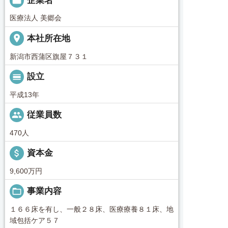

企業名
医療法人 美郷会
place
本社所在地
新潟市西蒲区旗屋７３１
calendar_view_day
設立
平成13年
people
従業員数
470人
attach_money
資本金
9,600万円
folder_open
事業内容
１６６床を有し、一般２８床、医療療養８１床、地
域包括ケア５７