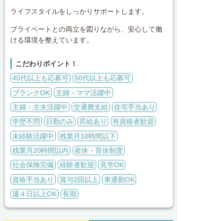
ライフスタイルをしっかりサポートします。
プライベートとの両立を図りながら、安心して働
ける環境を整えています。
こだわりポイント！
40代以上も応募可
50代以上も応募可
ブランクOK
主婦・ママ活躍中
主婦・主夫活躍中
交通費支給
住宅手当あり
学歴不問
日勤のみ
昇給あり
有資格者歓迎
未経験活躍中
残業月10時間以下
残業月20時間以内
産休・育休制度
社会保険完備
経験者歓迎
見学OK
資格手当あり
賞与2回以上
車通勤OK
週４日以上OK
長期