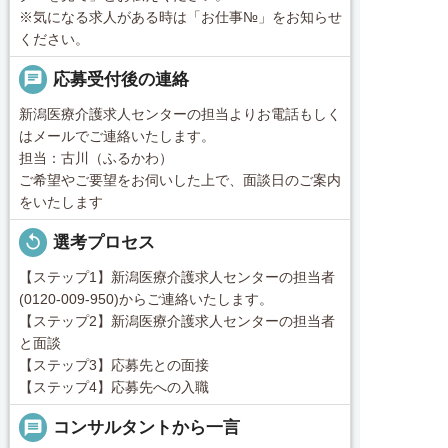
※気になる求人がある時は「お仕事№」をお知らせ
ください。
chat
応募受付後の連絡
新潟医療介護求人センターの担当よりお電話もしく
はメールでご連絡いたします。
担当：古川（ふるかわ）
ご希望やご要望をお伺いした上で、面談日のご案内
をいたします
replay
選考プロセス
【ステップ1】新潟医療介護求人センターの担当者
(0120-009-950)からご連絡いたします。
【ステップ2】新潟医療介護求人センターの担当者
と面談
【ステップ3】応募先との面接
【ステップ4】応募先への入職
message
コンサルタントから一言