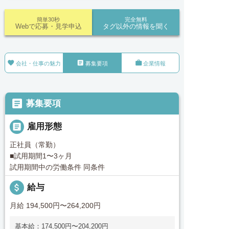
簡単30秒
完全無料
Webで応募・見学申込
タグ以外の情報を聞く



会社・仕事の魅力
募集要項
企業情報

募集要項

雇用形態
正社員（常勤）
■試用期間1〜3ヶ月
試用期間中の労働条件 同条件
attach_money
給与
月給 194,500円〜264,200円
基本給：174,500円〜204,200円