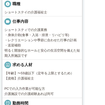
info
職種
ショートステイの介護福祉士
label
仕事内容
ショートスティでの介護業務
・身体介助(食事・入浴・排泄・リハビリ等)
・レクリエーションや季節に合わせた行事の計画
・送迎補助
明るく開放的なホールと安心の生活空間を備えた短
期入所施設です
portrait
求める人材
【年齢】〜59歳以下（定年を上限とするため）
【資格】介護福祉士
PCでの入力作業が可能な方
介護施設での介護経験あれば尚可

勤務時間