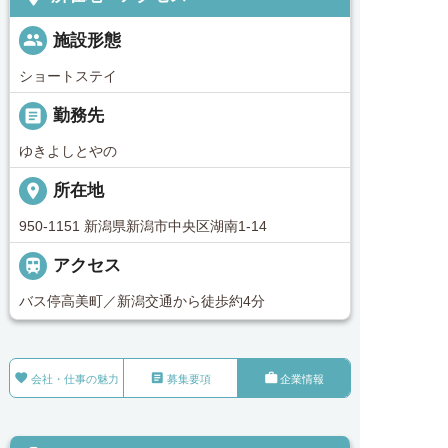
people
施設形態
ショートステイ
_pin
勤務先
ゆきよしとやの
place
所在地
950-1151 新潟県新潟市中央区湖南1-14

アクセス
バス停高美町／新潟交通から徒歩約4分



会社・仕事の魅力
募集要項
企業情報