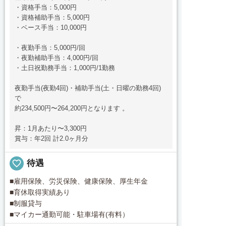
・資格手当：5,000円
・資格補助手当：5,000円
・ベース手当：10,000円
・夜勤手当：5,000円/回
・夜勤補助手当：4,000円/回
・土日祝勤務手当：1,000円/1勤務
夜勤手当(夜勤4回)・補助手当(土・日曜の勤務4回)
で
約234,500円〜264,200円となります 。
昇：1月あたり〜3,300円
賞与：年2回 計2.0ヶ月分
favorite_border
待遇
■雇用保険、労災保険、健康保険、厚生年金
■育休取得実績あり
■制服貸与
■マイカー通勤可能・駐車場有(有料）