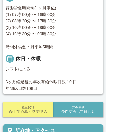
変形労働時間制(1ヶ月単位)
(1) 07時 00分 〜 16時 00分
(2) 08時 30分 〜 17時 30分
(3) 10時 00分 〜 19時 00分
(4) 16時 30分 〜 09時 30分
時間外労働：月平均5時間
calendar_today
休日・休暇
シフトによる
6ヶ月経過後の年次有給休暇日数 10 日
年間休日数108日
簡単30秒
完全無料
Webで応募・見学申込
条件交渉してほしい
place
所在地・アクセス