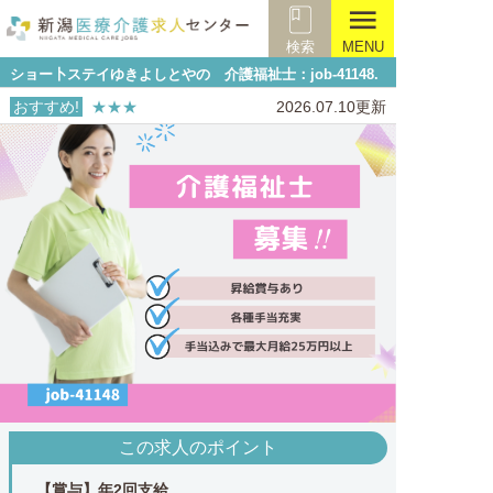
menu
検索
MENU
ショー卜ステイゆきよしとやの 介護福祉士：job-41148.
おすすめ!
★★★
2026.07.10更新
この求人のポイント
【賞与】年2回支給