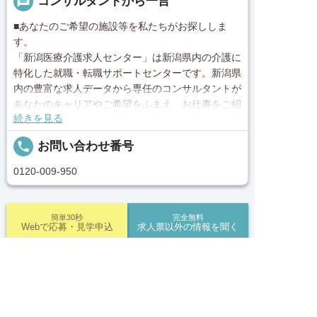
message
コンサルタントから一言
■あなたのご希望の施設等を私たちがお探ししま
す。
「新潟医療介護求人センター」は新潟県内の介護に
特化した就職・転職サポートセンターです。新潟県
内の豊富な求人データから専任のコンサルタントが
あなたのキャリアやご希望をふまえ、お仕事をご紹
続きを見る
介します。その後の面談調整や条件交渉まで、トー
タルサポート！就業開始前の不安はもちろん、就業
local_phone
お問い合わせ番号
後のお困りごとも当社のスタッフがしっかりとフォ
ロー致します！見学してみたい！施設の詳細を聞き
0120-009-950
たい！ など、まずはお気軽に「新潟医療介護求人
センター」にお問い合わせください。
簡単30秒
完全無料
Webで応募・見学申込
求人票以外の情報を聞く
■「シフト制、完全週休2、土日祝休み、土日休
み、日祝休み、週3以内可、短時間・扶養内、日勤
のみ、夜勤のみ、未経験歓迎、主ふ歓迎、曜日相談
求人ID：job-01095
求人へのご応募は
可、土日祝のみ、年休110日～、残業月10H、保育/
お電話またはWEBから
託児所、産休・育休あり、Ｗワーク可、賞与あり、


電話で応募
Webで応募・見学申込
昇給あり、正社員登用、資格支援交通費支給、土日