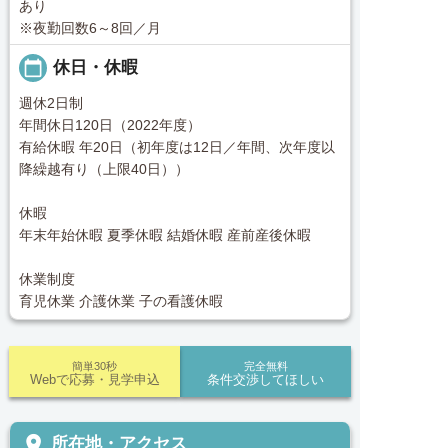
あり
※夜勤回数6～8回／月
calendar_today
休日・休暇
週休2日制
年間休日120日（2022年度）
有給休暇 年20日（初年度は12日／年間、次年度以
降繰越有り（上限40日））
休暇
年末年始休暇 夏季休暇 結婚休暇 産前産後休暇
休業制度
育児休業 介護休業 子の看護休暇
簡単30秒
完全無料
Webで応募・見学申込
条件交渉してほしい
place
所在地・アクセス