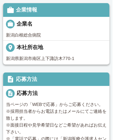

企業情報

企業名
新潟白根総合病院
place
本社所在地
新潟県新潟市南区上下諏訪木770-1
description
応募方法
description
応募方法
当ページの「WEBで応募」からご応募ください。
※採用担当者からお電話またはメールにてご連絡を
致します。
※面接日程や見学希望日などご希望があればお伝え
下さい。
※「電話で応募」の際には「新潟医療介護求人セン