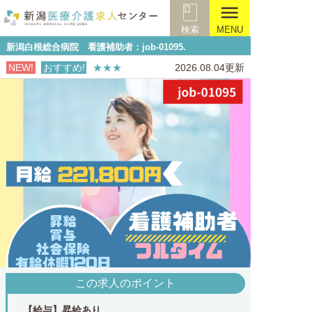
menu
検索
MENU
新潟白根総合病院 看護補助者：job-01095.
NEW!
おすすめ!
★★★
2026.08.04更新
この求人のポイント
【給与】昇給あり