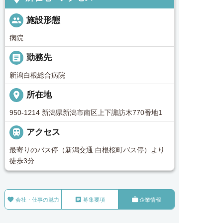
people
施設形態
病院
_pin
勤務先
新潟白根総合病院
place
所在地
950-1214 新潟県新潟市南区上下諏訪木770番地1

アクセス
最寄りのバス停（新潟交通 白根桜町バス停）より
徒歩3分



会社・仕事の魅力
募集要項
企業情報