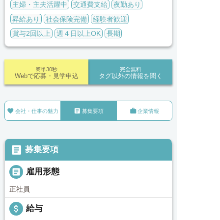
主婦・主夫活躍中
交通費支給
夜勤あり
昇給あり
社会保険完備
経験者歓迎
賞与2回以上
週４日以上OK
長期
簡単30秒
完全無料
Webで応募・見学申込
タグ以外の情報を聞く



会社・仕事の魅力
募集要項
企業情報

募集要項

雇用形態
正社員
attach_money
給与