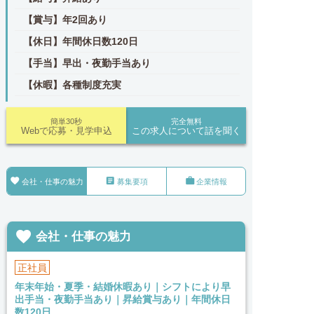
【賞与】年2回あり
【休日】年間休日数120日
【手当】早出・夜勤手当あり
【休暇】各種制度充実
簡単30秒
完全無料
Webで応募・見学申込
この求人について話を聞く



会社・仕事の魅力
募集要項
企業情報

会社・仕事の魅力
正社員
年末年始・夏季・結婚休暇あり｜シフトにより早
出手当・夜勤手当あり｜昇給賞与あり｜年間休日
数120日