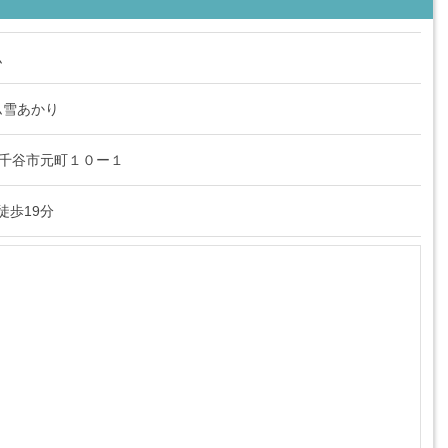
ム
ム雪あかり
潟県小千谷市元町１０ー１
徒歩19分