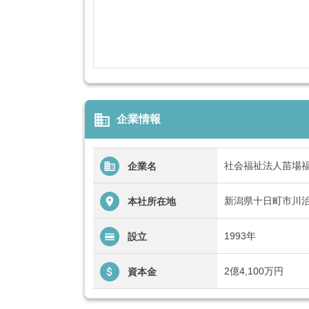
business
企業情報
社会福祉法人苗場
企業名
新潟県十日町市川治4
本社所在地
1993年
設立
2億4,100万円
資本金