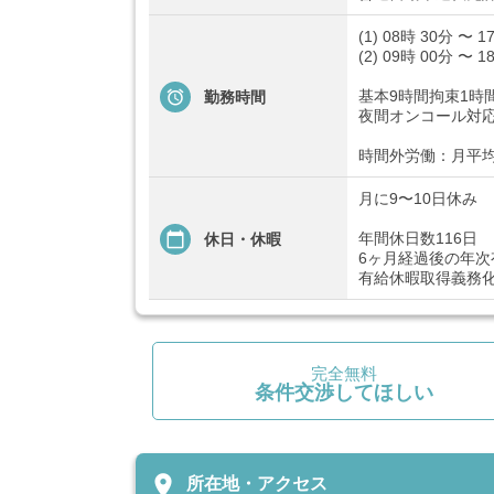
(1) 08時 30分 〜 1
(2) 09時 00分 〜 1
基本9時間拘束1時
勤務時間
夜間オンコール対
時間外労働：月平均
月に9〜10日休み
年間休日数116日
休日・休暇
6ヶ月経過後の年次有
有給休暇取得義務化
完全無料
条件交渉してほしい
place
所在地・アクセス