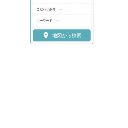
---
こだわり条件
---
キーワード

地図から検索