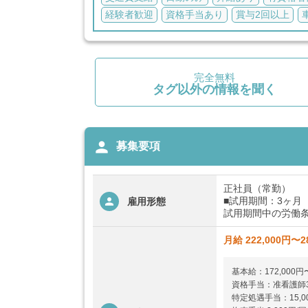
経験者歓迎
資格手当あり
賞与2回以上
完全無料
タグ以外の情報を聞く
person
募集要項
正社員（常勤）
■試用期間：3ヶ月
雇用形態
試用期間中の労働条
月給 222,000円〜2
基本給：172,000円〜
資格手当：准看護師35,
特定処遇手当：15,0