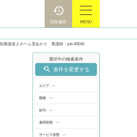
閲覧履歴
MENU
別養護老人ホーム雪あかり 看護師：job-40040
選択中の検索条件

条件を変更する
---
エリア
---
職種
---
給与
---
雇用形態
---
サービス形態