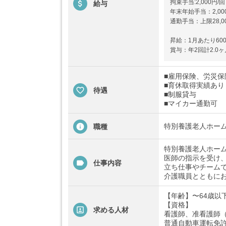
拘束手当:2,000円/回
給与
年末年始手当：2,000
通勤手当：上限28,0
昇給：1月あたり600
賞与：年2回計2.0ヶ
■雇用保険、労災
■育休取得実績あり
待遇
■制服貸与
■マイカー通勤可
特別養護老人ホー
職種
特別養護老人ホー
医師の指示を受け
仕事内容
立ち仕事やチーム
介護職員とともに
【年齢】〜64歳以
【資格】
求める人材
看護師、准看護師
普通自動車運転免許 