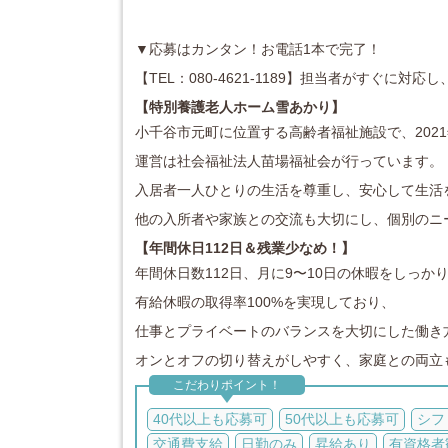
▼応募はカンタン！お電話1本で完了！
【TEL：080-4621-1189】担当者がすぐに
【特別養護老人ホーム雪あかり
】
小千谷市元町に位置する高齢者福祉施設で、2021
運営は社会福祉法人苗場福祉会が行っています。
入居者一人ひとりの生活を尊重し、安心して生活
他の入所者や家族との交流も大切にし、個別のニ
【年間休日112日＆残業少なめ！】
年間休日数112日、月に9〜10日の休暇をしっか
有給休暇の取得率100%を実現しており、
仕事とプライベートのバランスを大切にした働き
オンとオフの切り替えがしやすく、家庭との両立
こだわりポイント！
40代以上も応募可
50代以上も応募可
シフ
交通費支給
日勤のみ
昇給あり
有資格者