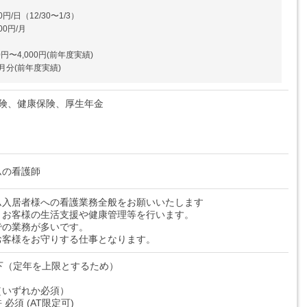
円/日（12/30〜1/3）
00円/月
円〜4,000円(前年度実績)
月分(前年度実績)
保険、健康保険、厚生年金
ムの看護師
ム入居者様への看護業務全般をお願いいたします
、お客様の生活支援や健康管理等を行います。
での業務が多いです。
お客様をお守りする仕事となります。
下（定年を上限とするため）
（いずれか必須）
必須 (AT限定可)