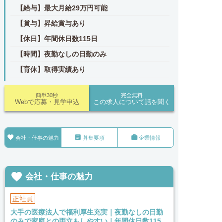
【給与】最大月給29万円可能
【賞与】昇給賞与あり
【休日】年間休日数115日
【時間】夜勤なしの日勤のみ
【育休】取得実績あり
簡単30秒
完全無料
Webで応募・見学申込
この求人について話を聞く



会社・仕事の魅力
募集要項
企業情報

会社・仕事の魅力
正社員
大手の医療法人で福利厚生充実｜夜勤なしの日勤
のみで家庭との両立もしやすい｜年間休日数115