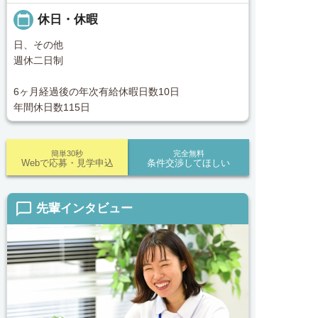
calendar_today
休日・休暇
日、その他
週休二日制
6ヶ月経過後の年次有給休暇日数10日
年間休日数115日
簡単30秒
完全無料
Webで応募・見学申込
条件交渉してほしい
chat_bubble_outline
先輩インタビュー