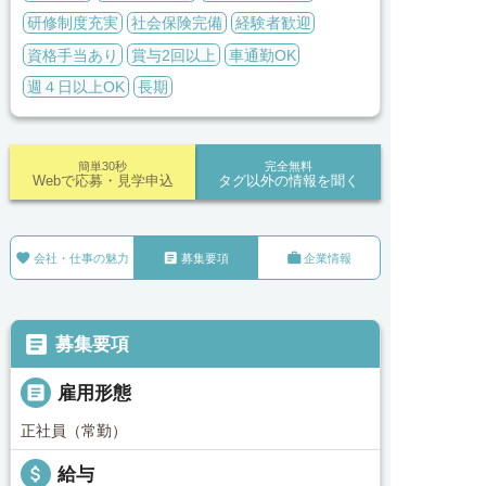
研修制度充実
社会保険完備
経験者歓迎
資格手当あり
賞与2回以上
車通勤OK
週４日以上OK
長期
簡単30秒
完全無料
Webで応募・見学申込
タグ以外の情報を聞く



会社・仕事の魅力
募集要項
企業情報

募集要項

雇用形態
正社員（常勤）
attach_money
給与