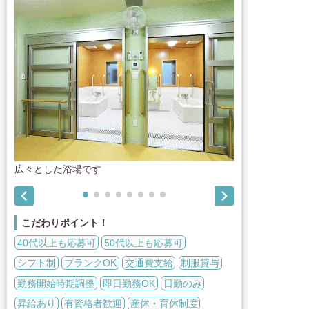
広々とした浴場です
大手法人運営


こだわりポイント！
40代以上も応募可
50代以上も応募可
シフト制
ブランクOK
交通費支給
制服貸与
勤務開始時期調整
即日勤務OK
日勤のみ
昇給あり
有資格者歓迎
産休・育休制度