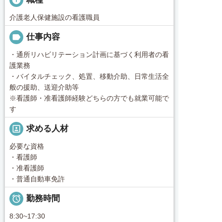
介護老人保健施設の看護職員
label
仕事内容
・通所リハビリテーション計画に基づく利用者の看
護業務
・バイタルチェック、処置、移動介助、日常生活全
般の援助、送迎介助等
※看護師・准看護師経験どちらの方でも就業可能で
す
portrait
求める人材
必要な資格
・看護師
・准看護師
・普通自動車免許

勤務時間
8:30~17:30