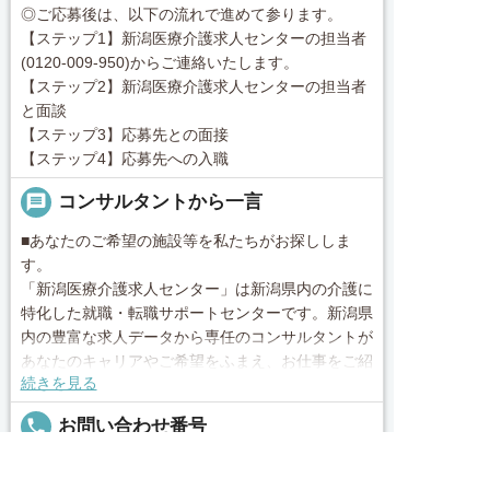
◎ご応募後は、以下の流れで進めて参ります。
【ステップ1】新潟医療介護求人センターの担当者
(0120-009-950)からご連絡いたします。
【ステップ2】新潟医療介護求人センターの担当者
と面談
【ステップ3】応募先との面接
【ステップ4】応募先への入職
message
コンサルタントから一言
■あなたのご希望の施設等を私たちがお探ししま
す。
「新潟医療介護求人センター」は新潟県内の介護に
特化した就職・転職サポートセンターです。新潟県
内の豊富な求人データから専任のコンサルタントが
あなたのキャリアやご希望をふまえ、お仕事をご紹
続きを見る
介します。その後の面談調整や条件交渉まで、トー
タルサポート！就業開始前の不安はもちろん、就業
local_phone
お問い合わせ番号
後のお困りごとも当社のスタッフがしっかりとフォ
ロー致します！見学してみたい！施設の詳細を聞き
0120-009-950
求人へのご応募は
たい！ など、まずはお気軽に「新潟医療介護求人