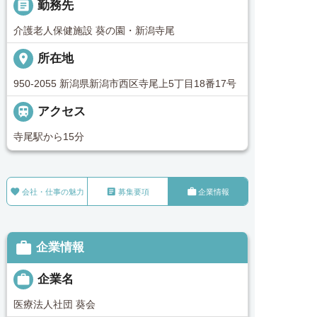
_pin
勤務先
介護老人保健施設 葵の園・新潟寺尾
place
所在地
950-2055 新潟県新潟市西区寺尾上5丁目18番17号

アクセス
寺尾駅から15分



会社・仕事の魅力
募集要項
企業情報

企業情報

企業名
医療法人社団 葵会