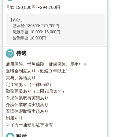
月給 190,500円〜294,700円
【内訳】
・基本給 180500~279,700円
・職務手当 10,000~15,000円
・皆勤手当 10,000円
favorite_border
待遇
雇用保険、労災保険、健康保険、厚生年金
退職金制度あり（勤続３年以上）
賞与、昇給あり
定年制あり（一律65歳）
勤務延長あり（上限70歳まで）
育児休業取得実績あり
介護休業取得実績あり
看護休暇取得実績あり
制服あり
マイカー通勤用駐車場有
info
職種