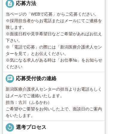
description
応募方法
当ページの「WEBで応募」からご応募ください。
※採用担当者からお電話またはメールにてご連絡を
致します。
※面接日程や見学希望日などご希望があればお伝え
下さい。
※「電話で応募」の際には「新潟医療介護求人セン
ターを見て」とお伝えください。
※気になる求人がある時は「お仕事№」をお知らせ
ください
chat
応募受付後の連絡
新潟医療介護求人センターの担当よりお電話もしく
はメールでご連絡いたします。
担当：古川（ふるかわ）
ご希望やご要望をお伺いした上で、面談日のご案内
をいたします。
replay
選考プロセス