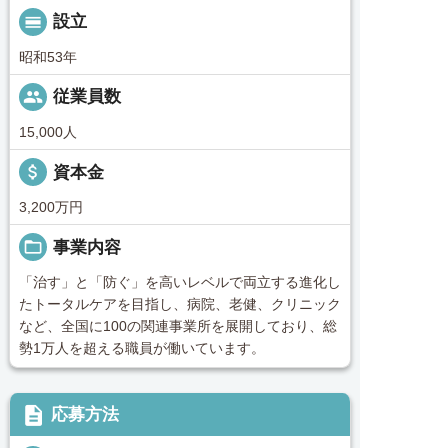
calendar_view_day
設立
昭和53年
people
従業員数
15,000人
attach_money
資本金
3,200万円
folder_open
事業内容
「治す」と「防ぐ」を高いレベルで両立する進化し
たトータルケアを目指し、病院、老健、クリニック
など、全国に100の関連事業所を展開しており、総
勢1万人を超える職員が働いています。
description
応募方法