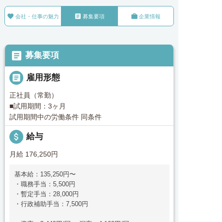



会社・仕事の魅力
募集要項
企業情報

募集要項

雇用形態
正社員（常勤）
■試用期間：3ヶ月
試用期間中の労働条件 同条件
attach_money
給与
月給 176,250円
基本給：135,250円〜
・職務手当：5,500円
・暫定手当：28,000円
・行政補助手当：7,500円