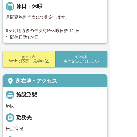
calendar_today
休日・休暇
月間勤務割当表にて指定します。
6ヶ月経過後の年次有給休暇日数 11 日
年間休日数124日
簡単30秒
完全無料
Webで応募・見学申込
条件交渉してほしい
place
所在地・アクセス
people
施設形態
病院
_pin
勤務先
松浜病院