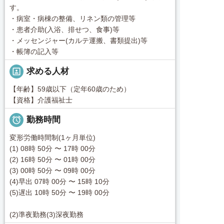
す。
・病室・病棟の整備、リネン類の管理等
・患者介助(入浴、排せつ、食事)等
・メッセンジャー(カルテ運搬、書類提出)等
・帳簿の記入等
portrait
求める人材
【年齢】59歳以下（定年60歳のため）
【資格】介護福祉士

勤務時間
変形労働時間制(1ヶ月単位)
(1) 08時 50分 〜 17時 00分
(2) 16時 50分 〜 01時 00分
(3) 00時 50分 〜 09時 00分
(4)早出 07時 00分 〜 15時 10分
(5)遅出 10時 50分 〜 19時 00分
(2)準夜勤務(3)深夜勤務