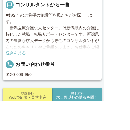
message
コンサルタントから一言
■あなたのご希望の施設等を私たちがお探ししま
す。
「新潟医療介護求人センター」は新潟県内の介護に
特化した就職・転職サポートセンターです。新潟県
内の豊富な求人データから専任のコンサルタントが
あなたのキャリアやご希望をふまえ、お仕事をご紹
続きを見る
介します。その後の面談調整や条件交渉まで、トー
タルサポート！就業開始前の不安はもちろん、就業
local_phone
お問い合わせ番号
後のお困りごとも当社のスタッフがしっかりとフォ
ロー致します！見学してみたい！施設の詳細を聞き
0120-009-950
たい！ など、まずはお気軽に「新潟医療介護求人
センター」にお問い合わせください。
簡単30秒
完全無料
Webで応募・見学申込
求人票以外の情報を聞く
■「シフト制、完全週休2、土日祝休み、土日休
み、日祝休み、週3以内可、短時間・扶養内、日勤
のみ、夜勤のみ、未経験歓迎、主ふ歓迎、曜日相談
求人へのご応募は
求人ID：job-30085
可、土日祝のみ、年休110日～、残業月10H、保育/
お電話またはWEBから
託児所、産休・育休あり、Ｗワーク可、賞与あり、


電話で応募
Webで応募・見学申込