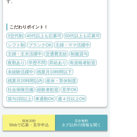
す。
こだわりポイント！
3交代制
40代以上も応募可
50代以上も応募可
シフト制
ブランクOK
主婦・ママ活躍中
主婦・主夫活躍中
交通費支給
制服貸与
夜勤あり
学歴不問
昇給あり
有資格者歓迎
未経験活躍中
残業月10時間以下
残業月20時間以内
産休・育休制度
社会保険完備
経験者歓迎
見学OK
賞与2回以上
車通勤OK
週４日以上OK
簡単30秒
完全無料
Webで応募・見学申込
タグ以外の情報を聞く