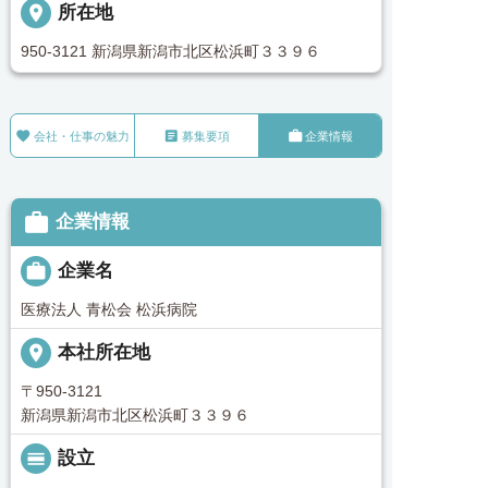
place
所在地
950-3121 新潟県新潟市北区松浜町３３９６



会社・仕事の魅力
募集要項
企業情報

企業情報

企業名
医療法人 青松会 松浜病院
place
本社所在地
〒950-3121
新潟県新潟市北区松浜町３３９６
calendar_view_day
設立