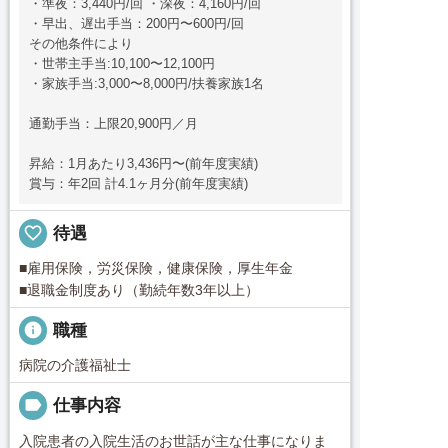
・準夜：3,440円/回 ・深夜：4,160円/回
・早出、遅出手当：200円〜600円/回
その他条件により
・世帯主手当:10,100〜12,100円
・家族手当:3,000〜8,000円/扶養家族1名
通勤手当：上限20,900円／月
昇給：1月あたり3,436円〜(前年度実績)
賞与：年2回 計4.1ヶ月分(前年度実績)
favorite_border
待遇
■雇用保険，労災保険，健康保険，厚生年金
■退職金制度あり（勤続年数3年以上）
info
職種
病院の介護福祉士
label
仕事内容
入院患者の入院生活のお世話が主な仕事になりま