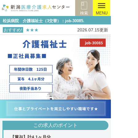
menu
検索
MENU
松浜病院 介護福祉士（3交替）：job-30085.
おすすめ!
★★★
2026.07.15更新
この求人のポイント
【賞与】計4.1ヶ月分