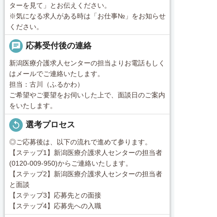
ターを見て」とお伝えください。
※気になる求人がある時は「お仕事№」をお知らせ
ください。
chat
応募受付後の連絡
新潟医療介護求人センターの担当よりお電話もしく
はメールでご連絡いたします。
担当：古川（ふるかわ）
ご希望やご要望をお伺いした上で、面談日のご案内
をいたします。
replay
選考プロセス
◎ご応募後は、以下の流れで進めて参ります。
【ステップ1】新潟医療介護求人センターの担当者
(0120-009-950)からご連絡いたします。
【ステップ2】新潟医療介護求人センターの担当者
と面談
【ステップ3】応募先との面接
【ステップ4】応募先への入職