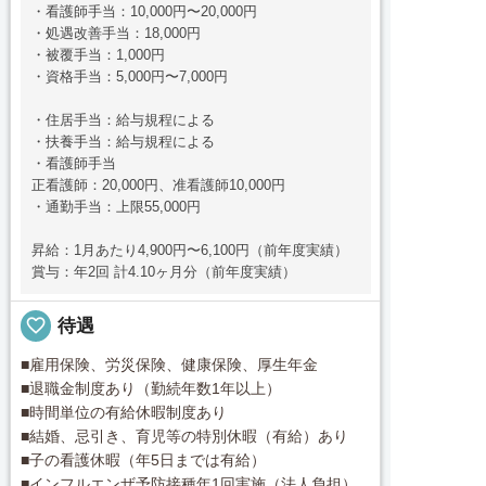
・看護師手当：10,000円〜20,000円
・処遇改善手当：18,000円
・被覆手当：1,000円
・資格手当：5,000円〜7,000円
・住居手当：給与規程による
・扶養手当：給与規程による
・看護師手当
正看護師：20,000円、准看護師10,000円
・通勤手当：上限55,000円
昇給：1月あたり4,900円〜6,100円（前年度実績）
賞与：年2回 計4.10ヶ月分（前年度実績）
favorite_border
待遇
■雇用保険、労災保険、健康保険、厚生年金
■退職金制度あり（勤続年数1年以上）
■時間単位の有給休暇制度あり
■結婚、忌引き、育児等の特別休暇（有給）あり
■子の看護休暇（年5日までは有給）
■インフルエンザ予防接種年1回実施（法人負担）