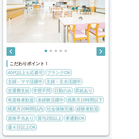


こだわりポイント！
40代以上も応募可
ブランクOK
主婦・ママ活躍中
主婦・主夫活躍中
交通費支給
学歴不問
日勤のみ
昇給あり
有資格者歓迎
未経験活躍中
残業月10時間以下
残業月20時間以内
社会保険完備
経験者歓迎
資格手当あり
賞与2回以上
車通勤OK
週４日以上OK