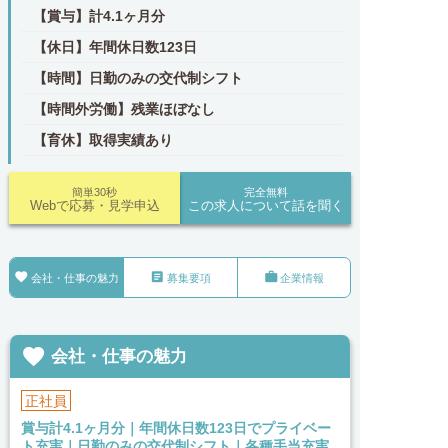
【賞与】計4.1ヶ月分
【休日】年間休日数123日
【時間】日勤のみの交代制シフト
【時間外労働】残業ほぼなし
【育休】取得実績あり
簡単30秒
完全無料
Webで応募・見学申込
この求人について話を聞く



会社・仕事の魅力
募集要項
企業情報

会社・仕事の魅力
正社員
賞与計4.1ヶ月分｜年間休日数123日でプライベー
ト充実｜日勤のみの交代制シフト｜各種手当充実