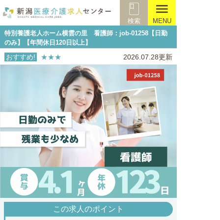
menu
検索
MENU
特別養護老人ホーム横雲の里 看護師：job-01258【日勤
のみ】【年間休日120日以上】
おすすめ!
★★★
2026.07.28更新
この求人のポイント