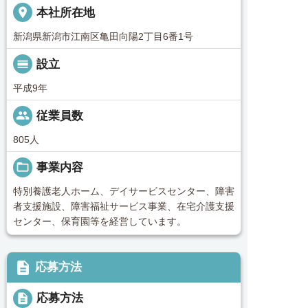
place
本社所在地
新潟県新潟市江南区亀田向陽2丁目6番1号
calendar_view_day
設立
平成9年
people
従業員数
805人
folder_open
事業内容
特別養護老人ホーム、デイサービスセンター、障害
者支援施設、障害福祉サービス事業、在宅介護支援
センター、保育園等を経営しています。
description
応募方法
description
応募方法