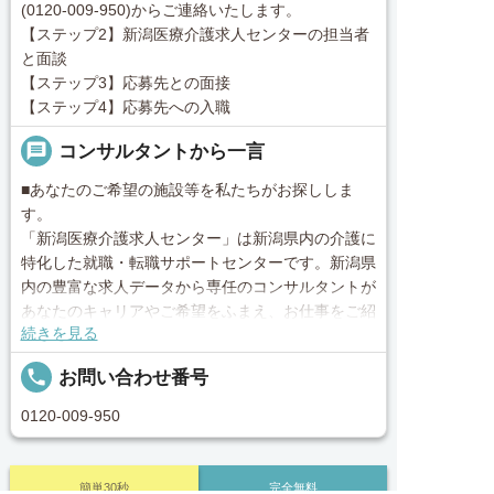
(0120-009-950)からご連絡いたします。
【ステップ2】新潟医療介護求人センターの担当者
と面談
【ステップ3】応募先との面接
【ステップ4】応募先への入職
message
コンサルタントから一言
■あなたのご希望の施設等を私たちがお探ししま
す。
「新潟医療介護求人センター」は新潟県内の介護に
特化した就職・転職サポートセンターです。新潟県
内の豊富な求人データから専任のコンサルタントが
あなたのキャリアやご希望をふまえ、お仕事をご紹
続きを見る
介します。その後の面談調整や条件交渉まで、トー
タルサポート！就業開始前の不安はもちろん、就業
local_phone
お問い合わせ番号
後のお困りごとも当社のスタッフがしっかりとフォ
ロー致します！見学してみたい！施設の詳細を聞き
0120-009-950
たい！ など、まずはお気軽に「新潟医療介護求人
センター」にお問い合わせください。
簡単30秒
完全無料