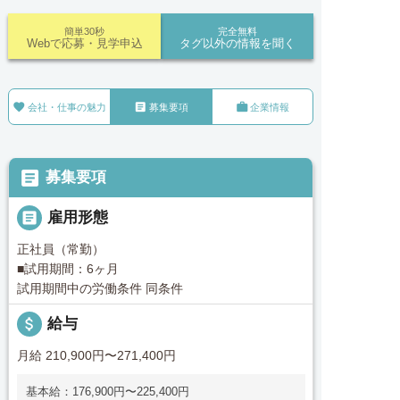
簡単30秒
完全無料
Webで応募・見学申込
タグ以外の情報を聞く



会社・仕事の魅力
募集要項
企業情報

募集要項

雇用形態
正社員（常勤）
■試用期間：6ヶ月
試用期間中の労働条件 同条件
attach_money
給与
月給 210,900円〜271,400円
基本給：176,900円〜225,400円