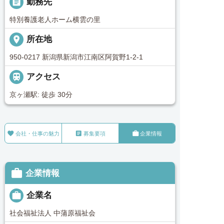
_pin
勤務先
特別養護老人ホーム横雲の里
place
所在地
950-0217 新潟県新潟市江南区阿賀野1-2-1

アクセス
京ヶ瀬駅: 徒歩 30分



会社・仕事の魅力
募集要項
企業情報

企業情報

企業名
社会福祉法人 中蒲原福祉会