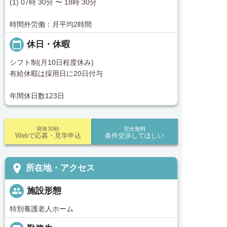
(1) 07時 30分 〜 18時 30分
時間外労働：月平均2時間
calendar_today
休日・休暇
シフト制(月10日程度休み)
有給休暇は採用日に20日付与
年間休日数123日
簡単30秒
完全無料
Webで応募・見学申込
条件交渉してほしい
place
所在地・アクセス
people
施設形態
特別養護老人ホーム