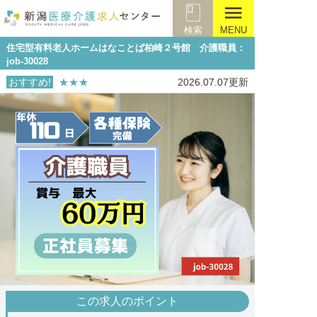
menu
検索
MENU
住宅型有料老人ホームはなことば柏崎２号館 介護職員：
job-30028
おすすめ!
★★★
2026.07.07更新
この求人のポイント