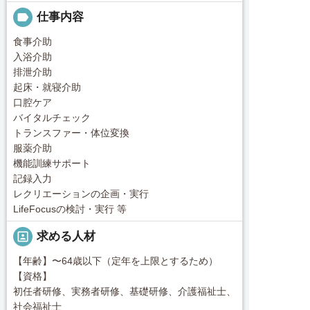
label
仕事内容
食事介助
入浴介助
排泄介助
起床・就寝介助
口腔ケア
バイタルチェック
トランスファー・体位変換
服薬介助
機能訓練サポート
記録入力
レクリエーションの企画・実行
LifeFocusの検討・実行 等
portrait
求める人材
【年齢】〜64歳以下（定年を上限とするため）
【資格】
初任者研修、実務者研修、基礎研修、介護福祉士、
社会福祉士