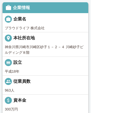

企業情報

企業名
プラウドライフ 株式会社
place
本社所在地
神奈川県川崎市川崎区砂子１－２－４ 川崎砂子ビ
ルディング８階
calendar_view_day
設立
平成18年
people
従業員数
963人
attach_money
資本金
300万円