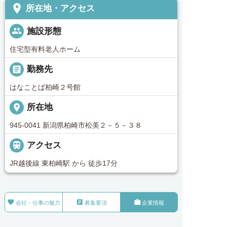
place
所在地・アクセス
people
施設形態
住宅型有料老人ホーム
_pin
勤務先
はなことば柏崎２号館
place
所在地
945-0041 新潟県柏崎市松美２－５－３８

アクセス
JR越後線 東柏崎駅 から 徒歩17分



会社・仕事の魅力
募集要項
企業情報