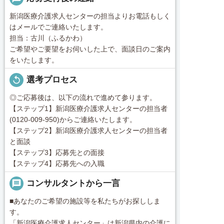
新潟医療介護求人センターの担当よりお電話もしく
はメールでご連絡いたします。
担当：古川（ふるかわ）
ご希望やご要望をお伺いした上で、面談日のご案内
をいたします。
replay
選考プロセス
◎ご応募後は、以下の流れで進めて参ります。
【ステップ1】新潟医療介護求人センターの担当者
(0120-009-950)からご連絡いたします。
【ステップ2】新潟医療介護求人センターの担当者
と面談
【ステップ3】応募先との面接
【ステップ4】応募先への入職
message
コンサルタントから一言
■あなたのご希望の施設等を私たちがお探ししま
す。
「新潟医療介護求人センター」は新潟県内の介護に