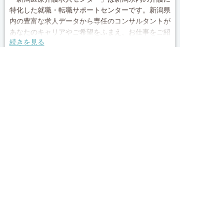
特化した就職・転職サポートセンターです。新潟県
内の豊富な求人データから専任のコンサルタントが
あなたのキャリアやご希望をふまえ、お仕事をご紹
続きを見る
介します。その後の面談調整や条件交渉まで、トー
タルサポート！就業開始前の不安はもちろん、就業
local_phone
お問い合わせ番号
後のお困りごとも当社のスタッフがしっかりとフォ
求人へのご応募は
お電話またはWEBから
ロー致します！見学してみたい！施設の詳細を聞き
0120-009-950


たい！ など、まずはお気軽に「新潟医療介護求人
電話で応募
Webで応募・見学申込
センター」にお問い合わせください。
簡単30秒
完全無料
Webで応募・見学申込
求人票以外の情報を聞く
■「シフト制、完全週休2、土日祝休み、土日休
み、日祝休み、週3以内可、短時間・扶養内、日勤
のみ、夜勤のみ、未経験歓迎、主ふ歓迎、曜日相談
求人ID：job-30028
可、土日祝のみ、年休110日～、残業月10H、保育/
託児所、産休・育休あり、Ｗワーク可、賞与あり、
昇給あり、正社員登用、資格支援交通費支給、土日
Recommended
のみOK、平日のみOK、残業なし、週1週2日から
OK、週3日～ OK、週4日以上OK、フリーター歓
あなたにおすすめの求人をご紹介
迎、パートアルバイト歓迎、急募求人、初心者歓
迎、無資格OK、短時間勤務の方も歓迎、フルタイ