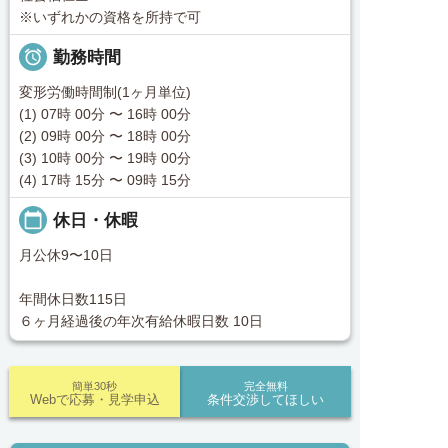
※いずれかの資格を所持で可

勤務時間
変形労働時間制(1ヶ月単位)
(1) 07時 00分 〜 16時 00分
(2) 09時 00分 〜 18時 00分
(3) 10時 00分 〜 19時 00分
(4) 17時 15分 〜 09時 15分
calendar_today
休日・休暇
月公休9〜10日
年間休日数115日
６ヶ月経過後の年次有給休暇日数 10日
簡単30秒
完全無料
Webで応募・見学申込
条件交渉してほしい