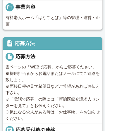
folder_open
事業内容
有料老人ホーム「はなことば」等の管理・運営・企
画
description
応募方法
description
応募方法
当ページの「WEBで応募」からご応募ください。
※採用担当者からお電話またはメールにてご連絡を
致します。
※面接日程や見学希望日などご希望があればお伝え
下さい。
※「電話で応募」の際には「新潟医療介護求人セン
ターを見て」とお伝えください。
※気になる求人がある時は「お仕事№」をお知らせ
ください。
chat
応募受付後の連絡