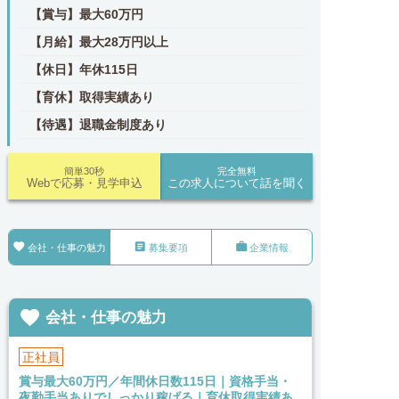
【賞与】最大60万円
【月給】最大28万円以上
【休日】年休115日
【育休】取得実績あり
【待遇】退職金制度あり
簡単30秒
完全無料
Webで応募・見学申込
この求人について話を聞く



会社・仕事の魅力
募集要項
企業情報

会社・仕事の魅力
正社員
賞与最大60万円／年間休日数115日｜資格手当・
夜勤手当ありでしっかり稼げる｜育休取得実績あ