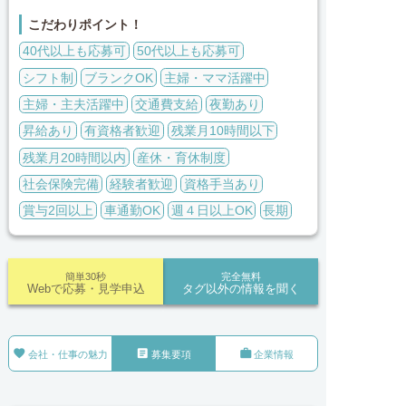
こだわりポイント！
40代以上も応募可
50代以上も応募可
シフト制
ブランクOK
主婦・ママ活躍中
主婦・主夫活躍中
交通費支給
夜勤あり
昇給あり
有資格者歓迎
残業月10時間以下
残業月20時間以内
産休・育休制度
社会保険完備
経験者歓迎
資格手当あり
賞与2回以上
車通勤OK
週４日以上OK
長期
簡単30秒
完全無料
Webで応募・見学申込
タグ以外の情報を聞く



会社・仕事の魅力
募集要項
企業情報