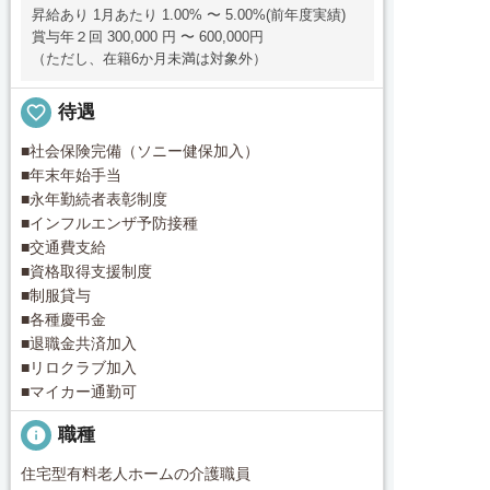
昇給あり 1月あたり 1.00% 〜 5.00%(前年度実績)
賞与年２回 300,000 円 〜 600,000円
（ただし、在籍6か月未満は対象外）
favorite_border
待遇
■社会保険完備（ソニー健保加入）
■年末年始手当
■永年勤続者表彰制度
■インフルエンザ予防接種
■交通費支給
■資格取得支援制度
■制服貸与
■各種慶弔金
■退職金共済加入
■リロクラブ加入
■マイカー通勤可
info
職種
住宅型有料老人ホームの介護職員