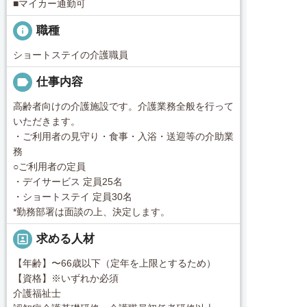
■マイカー通勤可
info
職種
ショートステイの介護職員
label
仕事内容
高齢者向けの介護施設です。介護業務全般を行って
いただきます。
・ご利用者の見守り・食事・入浴・送迎等の介助業
務
○ご利用者の定員
・デイサービス 定員25名
・ショートステイ 定員30名
*勤務部署は面談の上、決定します。
portrait
求める人材
【年齢】〜66歳以下（定年を上限とするため）
【資格】※いずれか必須
介護福祉士