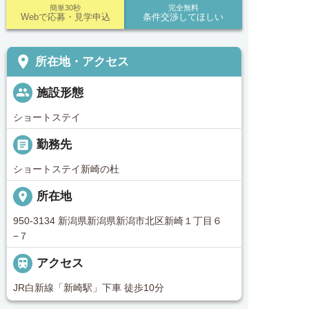
簡単30秒
完全無料
Webで応募・見学申込
条件交渉してほしい
place
所在地・アクセス
people
施設形態
ショートステイ
_pin
勤務先
ショートステイ新崎の杜
place
所在地
950-3134 新潟県新潟県新潟市北区新崎１丁目６
−７

アクセス
JR白新線「新崎駅」下車 徒歩10分