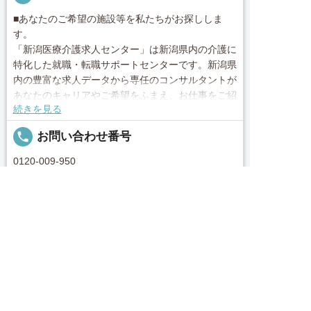
■あなたのご希望の施設等を私たちがお探ししま
す。
「新潟医療介護求人センター」は新潟県内の介護に
特化した就職・転職サポートセンターです。新潟県
内の豊富な求人データから専任のコンサルタントが
あなたのキャリアやご希望をふまえ、お仕事をご紹
続きを見る
介します。その後の面談調整や条件交渉まで、トー
タルサポート！就業開始前の不安はもちろん、就業
local_phone
お問い合わせ番号
後のお困りごとも当社のスタッフがしっかりとフォ
ロー致します！見学してみたい！施設の詳細を聞き
0120-009-950
たい！ など、まずはお気軽に「新潟医療介護求人
センター」にお問い合わせください。
求人へのご応募は
お電話またはWEBから
簡単30秒
完全無料
Webで応募・見学申込
求人票以外の情報を聞く
■「シフト制、完全週休2、土日祝休み、土日休


電話で応募
Webで応募・見学申込
み、日祝休み、週3以内可、短時間・扶養内、日勤
のみ、夜勤のみ、未経験歓迎、主ふ歓迎、曜日相談
求人ID：job-40668
可、土日祝のみ、年休110日～、残業月10H、保育/
託児所、産休・育休あり、Ｗワーク可、賞与あり、
昇給あり、正社員登用、資格支援交通費支給、土日
Recommended
のみOK、平日のみOK、残業なし、週1週2日から