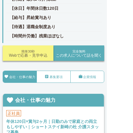
【休日】年間休日数120日
【給与】昇給賞与あり
【待遇】退職金制度あり
【時間外労働】残業ほぼなし
簡単30秒
完全無料
Webで応募・見学申込
この求人について話を聞く



会社・仕事の魅力
募集要項
企業情報

会社・仕事の魅力
正社員
年休120日×賞与2ヶ月｜日勤のみで家庭との両立
もしやすい｜ショートステイ新崎の杜 介護スタッ
フ募集