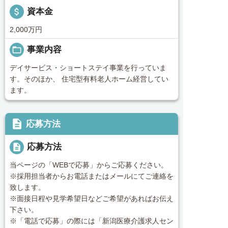
attach_money
資本金
2,000万円
folder_open
事業内容
デイサービス・ショートステイ事業を行っていま
す。そのほか、 住宅型有料老人ホーム経営してい
ます。
description
応募方法
description
応募方法
当ページの「WEBで応募」からご応募ください。
※採用担当者からお電話またはメールにてご連絡を
致します。
※面接日程や見学希望日などご希望があればお伝え
下さい。
※「電話で応募」の際には「新潟医療介護求人セン