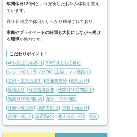
年間休日120日
という充実したお休み体制を整え
ています。
月10日程度の休日がしっかり確保されており、
家庭やプライベートの時間も大切にしながら働け
る環境
が魅力です。
こだわりポイント！
40代以上も応募可
50代以上も応募可
シフト制
ブランクOK
主婦・ママ活躍中
主婦・主夫活躍中
交通費支給
夜勤あり
昇給あり
有資格者歓迎
残業月10時間以下
残業月20時間以内
産休・育休制度
社会保険完備
経験者歓迎
資格手当あり
賞与2回以上
車通勤OK
週４日以上OK
長期