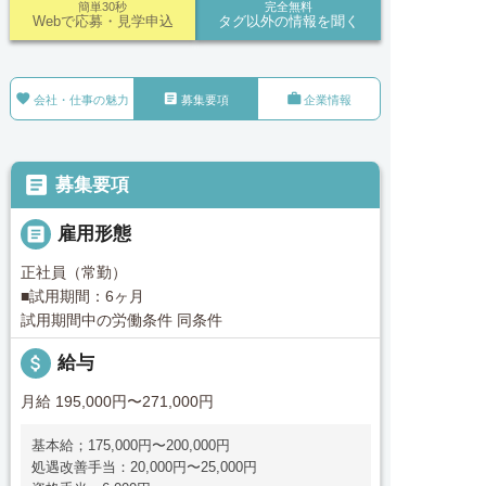
簡単30秒
完全無料
Webで応募・見学申込
タグ以外の情報を聞く



会社・仕事の魅力
募集要項
企業情報

募集要項

雇用形態
正社員（常勤）
■試用期間：6ヶ月
試用期間中の労働条件 同条件
attach_money
給与
月給 195,000円〜271,000円
基本給；175,000円〜200,000円
処遇改善手当：20,000円〜25,000円