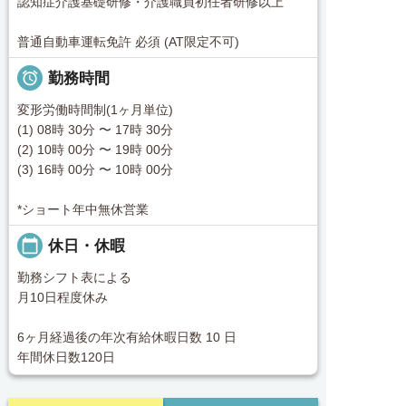
認知症介護基礎研修・介護職員初任者研修以上
普通自動車運転免許 必須 (AT限定不可)

勤務時間
変形労働時間制(1ヶ月単位)
(1) 08時 30分 〜 17時 30分
(2) 10時 00分 〜 19時 00分
(3) 16時 00分 〜 10時 00分
*ショート年中無休営業
calendar_today
休日・休暇
勤務シフト表による
月10日程度休み
6ヶ月経過後の年次有給休暇日数 10 日
年間休日数120日