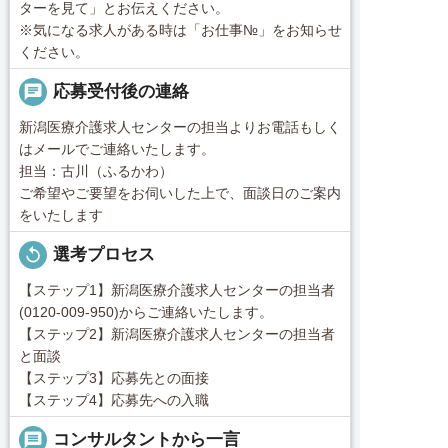
ターを見て」とお伝えください。
※気になる求人がある時は「お仕事№」をお知らせ
ください。
chat
応募受付後の連絡
新潟医療介護求人センターの担当よりお電話もしく
はメールでご連絡いたします。
担当：古川（ふるかわ）
ご希望やご要望をお伺いした上で、面談日のご案内
をいたします
replay
選考プロセス
【ステップ1】新潟医療介護求人センターの担当者
(0120-009-950)からご連絡いたします。
【ステップ2】新潟医療介護求人センターの担当者
と面談
【ステップ3】応募先との面接
【ステップ4】応募先への入職
message
コンサルタントから一言