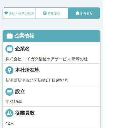



会社・仕事の魅力
募集要項
企業情報

企業情報

企業名
株式会社 ニイガタ福祉ケアサービス 新崎の杜
place
本社所在地
新潟県新潟市北区新崎1丁目6番7号
calendar_view_day
設立
平成19年
people
従業員数
42人