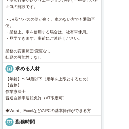
・季節行事やレクリエーションが多く年中楽しい雰
囲気の施設です。
・JR及びバスの便が良く、車のない方でも通勤至
便。
・業務上、車を使用する場合は、社有車使用。
・見学できます。事前にご連絡ください。
業務の変更範囲:変更なし
転勤の可能性：なし
portrait
求める人材
【年齢】〜64歳以下（定年を上限とするため）
【資格】
作業療法士
普通自動車運転免許（AT限定可）
◆Word、ExcelなどのPCの基本操作ができる方

勤務時間