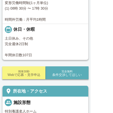
変形労働時間制(1ヶ月単位)
(1) 08時 30分 〜 17時 30分
時間外労働：月平均1時間
calendar_today
休日・休暇
土日休み、その他
完全週休2日制
年間休日数107日
簡単30秒
完全無料
Webで応募・見学申込
条件交渉してほしい
place
所在地・アクセス
people
施設形態
特別養護老人ホーム