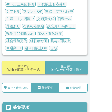
40代以上も応募可
50代以上も応募可
シフト制
ブランクOK
主婦・ママ活躍中
主婦・主夫活躍中
交通費支給
日勤のみ
昇給あり
有資格者歓迎
残業月10時間以下
残業月20時間以内
産休・育休制度
社会保険完備
経験者歓迎
賞与2回以上
車通勤OK
週４日以上OK
長期
簡単30秒
完全無料
Webで応募・見学申込
タグ以外の情報を聞く



会社・仕事の魅力
募集要項
企業情報

募集要項