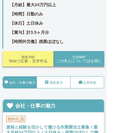
【月給】最大24万円以上
【時間】日勤のみ
【休日】土日休み
【賞与】計3.5ヶ月分
【時間外労働】残業ほぼなし
簡単30秒
完全無料
Webで応募・見学申込
この求人について話を聞く



会社・仕事の魅力
募集要項
企業情報

会社・仕事の魅力
契約社員
資格と経験を活かして働ける作業療法士募集！最
大月給24万円以上／土日休み・残業ほぼなしで働