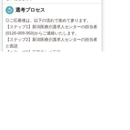
replay
選考プロセス
◎ご応募後は、以下の流れで進めて参ります。
【ステップ1】新潟医療介護求人センターの担当者
(0120-009-950)からご連絡いたします。
【ステップ2】新潟医療介護求人センターの担当者
と面談
【ステップ3】応募先との面接
【ステップ4】応募先への入職
求人へのご応募は
お電話またはWEBから
message
コンサルタントから一言


電話で応募
Webで応募・見学申込
■あなたのご希望の施設等を私たちがお探ししま
す。
「新潟医療介護求人センター」は新潟県内の介護に
特化した就職・転職サポートセンターです。新潟県
内の豊富な求人データから専任のコンサルタントが
あなたのキャリアやご希望をふまえ、お仕事をご紹
続きを見る
介します。その後の面談調整や条件交渉まで、トー
タルサポート！就業開始前の不安はもちろん、就業
local_phone
お問い合わせ番号