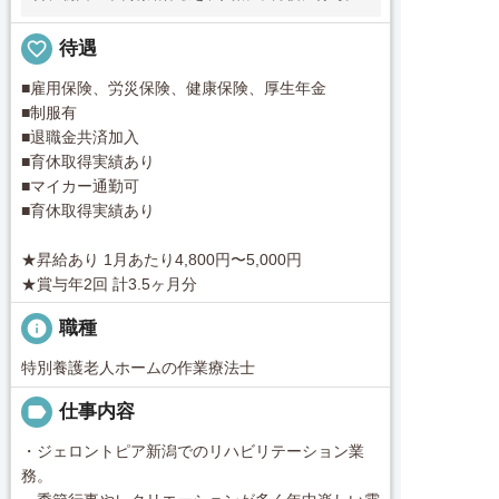
favorite_border
待遇
■雇用保険、労災保険、健康保険、厚生年金
■制服有
■退職金共済加入
■育休取得実績あり
■マイカー通勤可
■育休取得実績あり
★昇給あり 1月あたり4,800円〜5,000円
★賞与年2回 計3.5ヶ月分
info
職種
特別養護老人ホームの作業療法士
label
仕事内容
・ジェロントピア新潟でのリハビリテーション業
務。