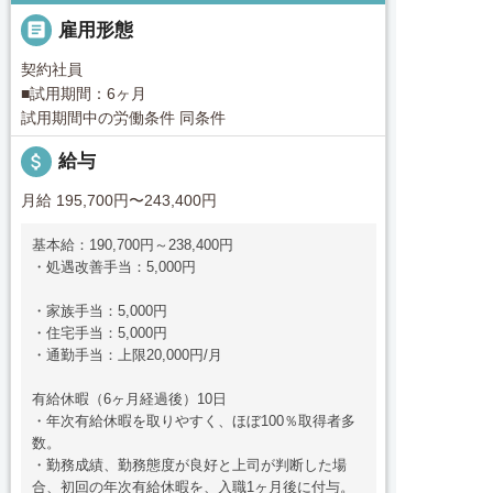

雇用形態
契約社員
■試用期間：6ヶ月
試用期間中の労働条件 同条件
attach_money
給与
月給 195,700円〜243,400円
基本給：190,700円～238,400円
・処遇改善手当：5,000円
・家族手当：5,000円
・住宅手当：5,000円
・通勤手当：上限20,000円/月
有給休暇（6ヶ月経過後）10日
・年次有給休暇を取りやすく、ほぼ100％取得者多
数。
・勤務成績、勤務態度が良好と上司が判断した場
合、初回の年次有給休暇を、入職1ヶ月後に付与。