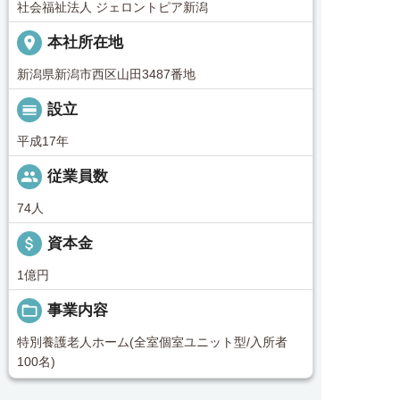
社会福祉法人 ジェロントピア新潟
place
本社所在地
新潟県新潟市西区山田3487番地
calendar_view_day
設立
平成17年
people
従業員数
74人
attach_money
資本金
1億円
folder_open
事業内容
特別養護老人ホーム(全室個室ユニット型/入所者
100名)