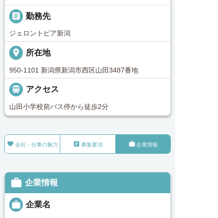
_pin
勤務先
ジェロントピア新潟
place
所在地
950-1101 新潟県新潟市西区山田3487番地

アクセス
山田小学校前バス停から徒歩2分



会社・仕事の魅力
募集要項
企業情報

企業情報

企業名