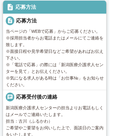
description
応募方法
description
応募方法
当ページの「WEBで応募」からご応募ください。
※採用担当者からお電話またはメールにてご連絡を
致します。
※面接日程や見学希望日などご希望があればお伝え
下さい。
※「電話で応募」の際には「新潟医療介護求人セン
ターを見て」とお伝えください。
※気になる求人がある時は「お仕事№」をお知らせ
ください。
chat
応募受付後の連絡
新潟医療介護求人センターの担当よりお電話もしく
はメールでご連絡いたします。
担当：古川（ふるかわ）
ご希望やご要望をお伺いした上で、面談日のご案内
をいたします。