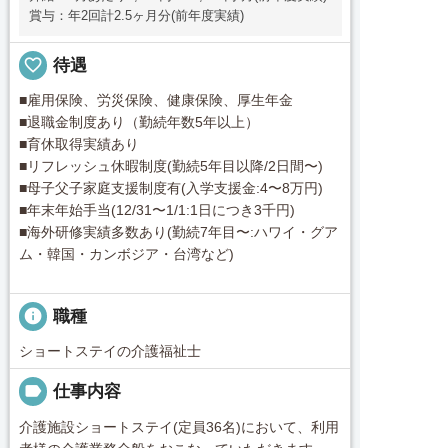
賞与：年2回計2.5ヶ月分(前年度実績)
favorite_border
待遇
■雇用保険、労災保険、健康保険、厚生年金
■退職金制度あり（勤続年数5年以上）
■育休取得実績あり
■リフレッシュ休暇制度(勤続5年目以降/2日間〜)
■母子父子家庭支援制度有(入学支援金:4〜8万円)
■年末年始手当(12/31〜1/1:1日につき3千円)
■海外研修実績多数あり(勤続7年目〜:ハワイ・グア
ム・韓国・カンボジア・台湾など)
info
職種
ショートステイの介護福祉士
label
仕事内容
介護施設ショートステイ(定員36名)において、利用