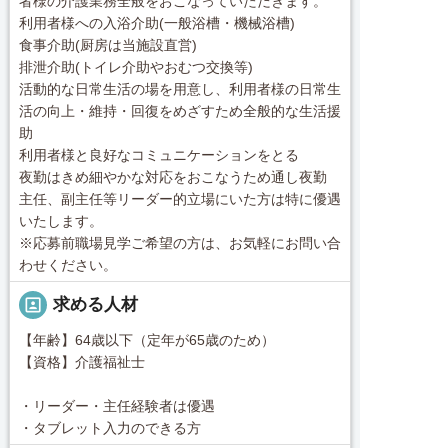
者様の介護業務全般をおこなっていただきます。
利用者様への入浴介助(一般浴槽・機械浴槽)
食事介助(厨房は当施設直営)
排泄介助(トイレ介助やおむつ交換等)
活動的な日常生活の場を用意し、利用者様の日常生
活の向上・維持・回復をめざすため全般的な生活援
助
利用者様と良好なコミュニケーションをとる
夜勤はきめ細やかな対応をおこなうため通し夜勤
主任、副主任等リーダー的立場にいた方は特に優遇
いたします。
※応募前職場見学ご希望の方は、お気軽にお問い合
わせください。
portrait
求める人材
【年齢】64歳以下（定年が65歳のため）
【資格】介護福祉士
・リーダー・主任経験者は優遇
・タブレット入力のできる方