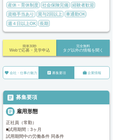
産休・育休制度
社会保険完備
経験者歓迎
資格手当あり
賞与2回以上
車通勤OK
週４日以上OK
長期
簡単30秒
完全無料
Webで応募・見学申込
タグ以外の情報を聞く



会社・仕事の魅力
募集要項
企業情報

募集要項

雇用形態
正社員（常勤）
■試用期間：3ヶ月
試用期間中の労働条件 同条件