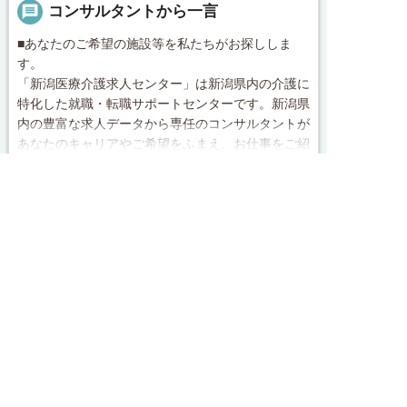
message
コンサルタントから一言
■あなたのご希望の施設等を私たちがお探ししま
す。
「新潟医療介護求人センター」は新潟県内の介護に
特化した就職・転職サポートセンターです。新潟県
内の豊富な求人データから専任のコンサルタントが
あなたのキャリアやご希望をふまえ、お仕事をご紹
続きを見る
介します。その後の面談調整や条件交渉まで、トー
タルサポート！就業開始前の不安はもちろん、就業
求人へのご応募は
local_phone
お問い合わせ番号
後のお困りごとも当社のスタッフがしっかりとフォ
お電話またはWEBから
ロー致します！見学してみたい！施設の詳細を聞き


電話で応募
Webで応募・見学申込
0120-009-950
たい！ など、まずはお気軽に「新潟医療介護求人
センター」にお問い合わせください。
簡単30秒
完全無料
Webで応募・見学申込
求人票以外の情報を聞く
■「シフト制、完全週休2、土日祝休み、土日休
み、日祝休み、週3以内可、短時間・扶養内、日勤
のみ、夜勤のみ、未経験歓迎、主ふ歓迎、曜日相談
求人ID：job-41340
可、土日祝のみ、年休110日～、残業月10H、保育/
託児所、産休・育休あり、Ｗワーク可、賞与あり、
昇給あり、正社員登用、資格支援交通費支給、土日