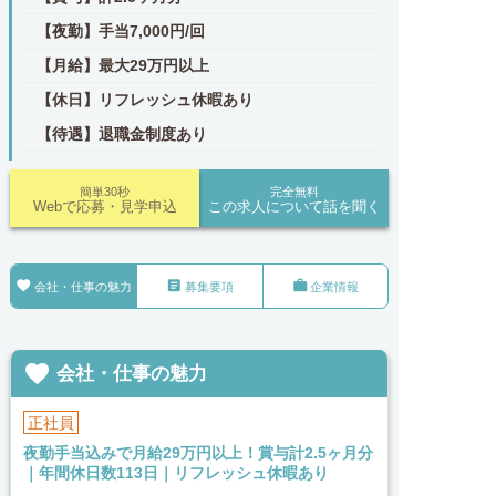
【夜勤】手当7,000円/回
【月給】最大29万円以上
【休日】リフレッシュ休暇あり
【待遇】退職金制度あり
簡単30秒
完全無料
Webで応募・見学申込
この求人について話を聞く



会社・仕事の魅力
募集要項
企業情報

会社・仕事の魅力
正社員
夜勤手当込みで月給29万円以上！賞与計2.5ヶ月分
｜年間休日数113日｜リフレッシュ休暇あり