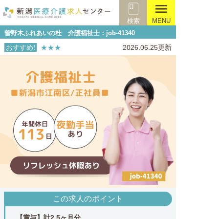
menu
検索
MENU
曽野木ふれあいの杜 介護福祉士：job-41340
おすすめ!
★★★
2026.06.25更新
この求人のポイント
【賞与】計2.5ヶ月分