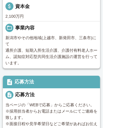
attach_money
資本金
2,100万円
folder_open
事業内容
新潟市やその他地域(上越市、新発田市、三条市)に
て
通所介護、短期入所生活介護、介護付有料老人ホー
ム、認知症対応型共同生活介護施設の運営を行って
います。
description
応募方法
description
応募方法
当ページの「WEBで応募」からご応募ください。
※採用担当者からお電話またはメールにてご連絡を
致します。
※面接日程や見学希望日などご希望があればお伝え