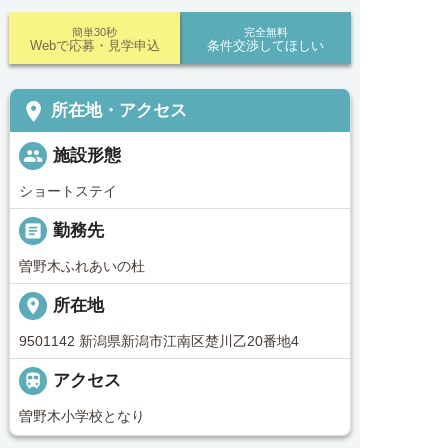
簡単30秒
完全無料
Webで応募・見学申込
条件交渉してほしい
place
所在地・アクセス
people
施設形態
ショートステイ
_pin
勤務先
曽野木ふれあいの杜
place
所在地
9501142 新潟県新潟市江南区楚川乙20番地4

アクセス
曽野木小学校となり