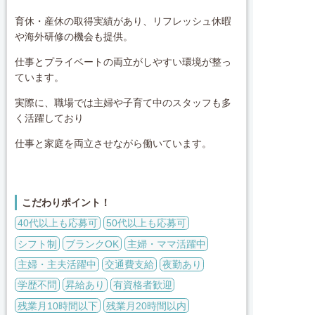
育休・産休の取得実績があり、リフレッシュ休暇
や海外研修の機会も提供。
仕事とプライベートの両立がしやすい環境が整っ
ています。
実際に、職場では主婦や子育て中のスタッフも多
く活躍しており
仕事と家庭を両立させながら働いています。
こだわりポイント！
40代以上も応募可
50代以上も応募可
シフト制
ブランクOK
主婦・ママ活躍中
主婦・主夫活躍中
交通費支給
夜勤あり
学歴不問
昇給あり
有資格者歓迎
残業月10時間以下
残業月20時間以内