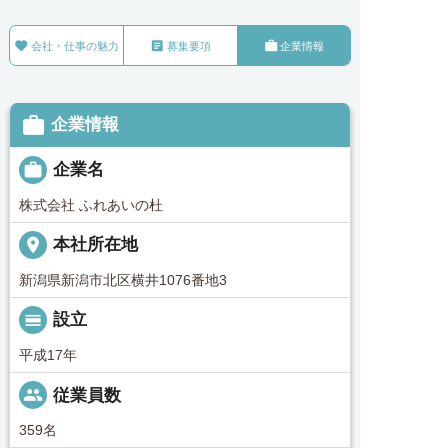



会社・仕事の魅力
募集要項
企業情報

企業情報

企業名
株式会社 ふれあいの杜
place
本社所在地
新潟県新潟市北区横井1076番地3
calendar_view_day
設立
平成17年
people
従業員数
359名