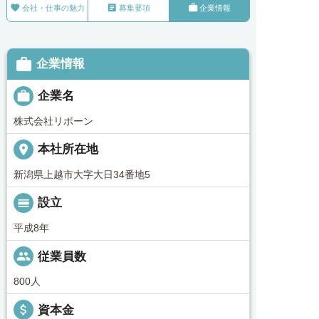



会社・仕事の魅力
募集要項
企業情報

企業情報

企業名
株式会社リボーン
place
本社所在地
新潟県上越市大字大日34番地5
calendar_view_day
設立
平成8年
people
従業員数
800人
attach_money
資本金