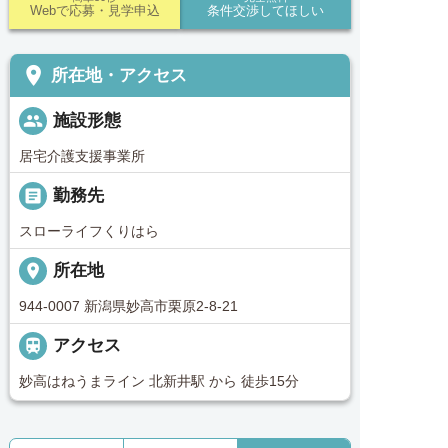
Webで応募・見学申込
条件交渉してほしい
place
所在地・アクセス
people
施設形態
居宅介護支援事業所
_pin
勤務先
スローライフくりはら
place
所在地
944-0007 新潟県妙高市栗原2-8-21

アクセス
妙高はねうまライン 北新井駅 から 徒歩15分