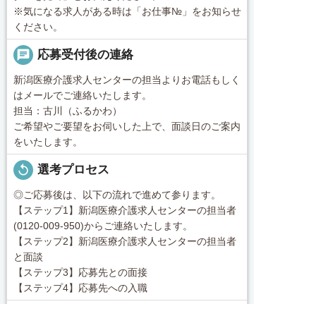
※気になる求人がある時は「お仕事№」をお知らせ
ください。
chat
応募受付後の連絡
新潟医療介護求人センターの担当よりお電話もしく
はメールでご連絡いたします。
担当：古川（ふるかわ）
ご希望やご要望をお伺いした上で、面談日のご案内
をいたします。
replay
選考プロセス
◎ご応募後は、以下の流れで進めて参ります。
【ステップ1】新潟医療介護求人センターの担当者
(0120-009-950)からご連絡いたします。
【ステップ2】新潟医療介護求人センターの担当者
と面談
【ステップ3】応募先との面接
【ステップ4】応募先への入職
コンサルタントから一言