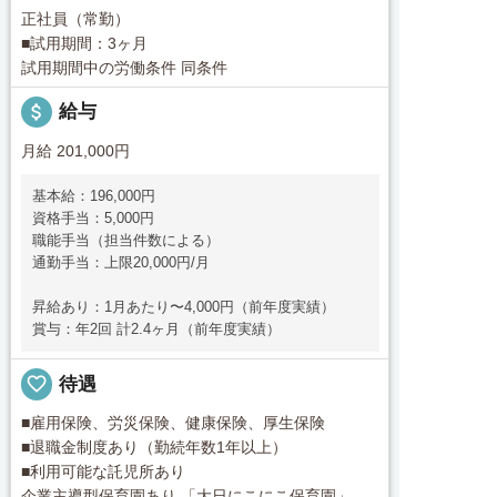
正社員（常勤）
■試用期間：3ヶ月
試用期間中の労働条件 同条件
attach_money
給与
月給 201,000円
基本給：196,000円
資格手当：5,000円
職能手当（担当件数による）
通勤手当：上限20,000円/月
昇給あり：1月あたり〜4,000円（前年度実績）
賞与：年2回 計2.4ヶ月（前年度実績）
favorite_border
待遇
■雇用保険、労災保険、健康保険、厚生保険
■退職金制度あり（勤続年数1年以上）
■利用可能な託児所あり
企業主導型保育園あり 「大日にこにこ保育園」