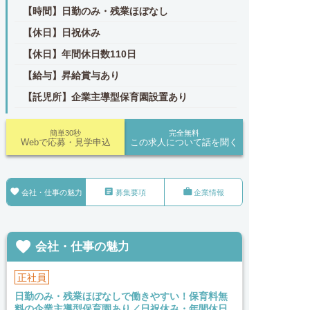
【時間】日勤のみ・残業ほぼなし
【休日】日祝休み
【休日】年間休日数110日
【給与】昇給賞与あり
【託児所】企業主導型保育園設置あり
簡単30秒
完全無料
Webで応募・見学申込
この求人について話を聞く



会社・仕事の魅力
募集要項
企業情報

会社・仕事の魅力
正社員
日勤のみ・残業ほぼなしで働きやすい！保育料無
料の企業主導型保育園あり／日祝休み・年間休日