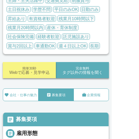
主婦・主夫活躍中
交通費支給
制服貸与
土日祝休み
学歴不問
平日のみOK
日勤のみ
昇給あり
有資格者歓迎
残業月10時間以下
残業月20時間以内
産休・育休制度
社会保険完備
経験者歓迎
託児施設あり
賞与2回以上
車通勤OK
週４日以上OK
長期
簡単30秒
完全無料
Webで応募・見学申込
タグ以外の情報を聞く



会社・仕事の魅力
募集要項
企業情報

募集要項

雇用形態