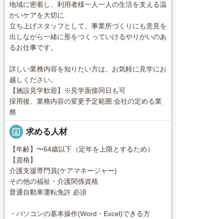
地域に密着し、利用者様一人一人の生活を支える温
かいケアを大切に
立ち上げスタッフとして、事業所づくりにも意見を
出しながら一緒に形をつくっていけるやりがいのあ
るお仕事です。
詳しい業務内容を知りたい方は、お気軽に見学にお
越しください。
【施設見学歓迎】※見学面接同日も可
採用後、業務内容の変更予定範囲:会社の定める業
務
portrait
求める人材
【年齢】〜64歳以下（定年を上限とするため）
【資格】
介護支援専門員(ケアマネージャー)
その他の福祉・介護関係資格
普通自動車運転免許 必須
・パソコンの基本操作(Word・Excel)できる方