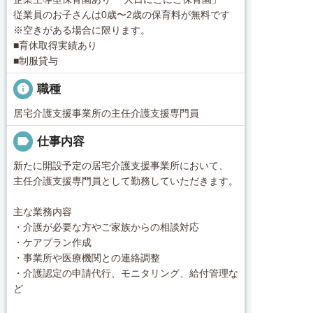
従業員のお子さんは0歳〜2歳の保育料が無料です
※空きがある場合に限ります。
■育休取得実績あり
■制服貸与
info
職種
居宅介護支援事業所の主任介護支援専門員
label
仕事内容
新たに開設予定の居宅介護支援事業所において、
主任介護支援専門員として勤務していただきます。
主な業務内容
・介護が必要な方やご家族からの相談対応
・ケアプラン作成
・事業所や医療機関との連絡調整
・介護認定の申請代行、モニタリング、給付管理な
ど