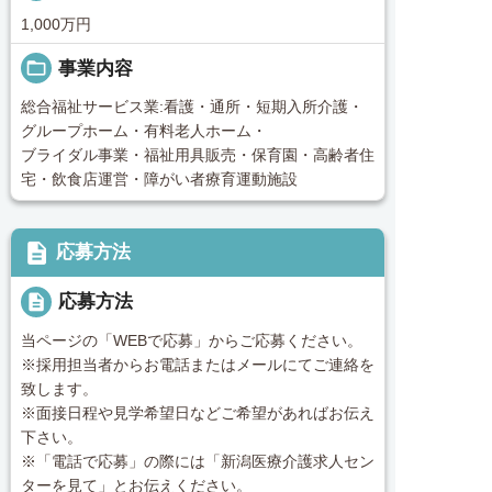
1,000万円
folder_open
事業内容
総合福祉サービス業:看護・通所・短期入所介護・
グループホーム・有料老人ホーム・
ブライダル事業・福祉用具販売・保育園・高齢者住
宅・飲食店運営・障がい者療育運動施設
description
応募方法
description
応募方法
当ページの「WEBで応募」からご応募ください。
※採用担当者からお電話またはメールにてご連絡を
致します。
※面接日程や見学希望日などご希望があればお伝え
下さい。
※「電話で応募」の際には「新潟医療介護求人セン
ターを見て」とお伝えください。