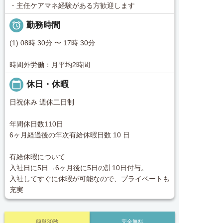
・主任ケアマネ経験がある方歓迎します

勤務時間
(1) 08時 30分 〜 17時 30分
時間外労働：月平均2時間
calendar_today
休日・休暇
日祝休み 週休二日制
年間休日数110日
6ヶ月経過後の年次有給休暇日数 10 日
有給休暇について
入社日に5日→6ヶ月後に5日の計10日付与。
入社してすぐに休暇が可能なので、プライベートも
充実
簡単30秒
完全無料