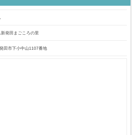
ム
ム新発田まごころの里
県新発田市下小中山1107番地