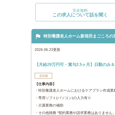
完全無料
この求人について話を聞く
flag
特別養護老人ホーム新発田まごころの里 
2026.06.23更新
【月給29万円可・賞与2.5ヶ月】日勤の
正社員
【仕事内容】
・特別養護老人ホームにおけるケアプラン作成業務
・専用ソフト(パソコン)の入力有り
・介護業務の補助
・その他雑務 *契約業務や請求業務はありません