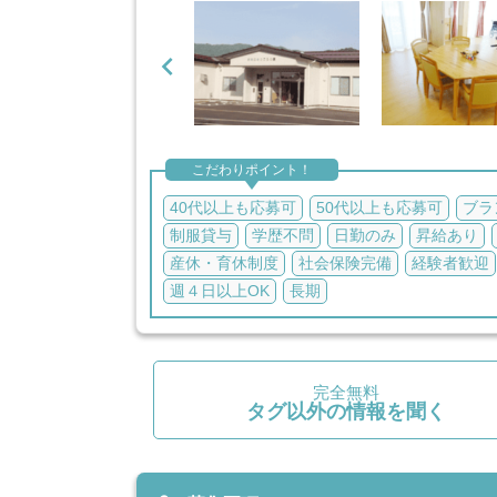

こだわりポイント！
40代以上も応募可
50代以上も応募可
ブラ
制服貸与
学歴不問
日勤のみ
昇給あり
産休・育休制度
社会保険完備
経験者歓迎
週４日以上OK
長期
完全無料
タグ以外の情報を聞く