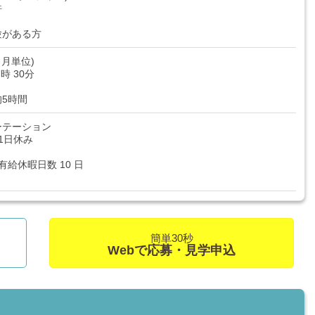
許
験がある方
月単位)
7時 30分
5時間
ーテーション
1日休み
給休暇日数 10 日
簡単30秒
Webで応募・見学申込