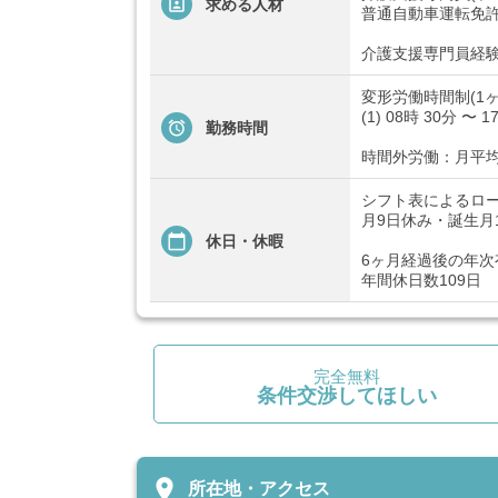
求める人材
普通自動車運転免
介護支援専門員経
変形労働時間制(1ヶ
(1) 08時 30分 〜 1
勤務時間
時間外労働：月平均
シフト表によるロ
月9日休み・誕生月
休日・休暇
6ヶ月経過後の年次有
年間休日数109日
完全無料
条件交渉してほしい
place
所在地・アクセス