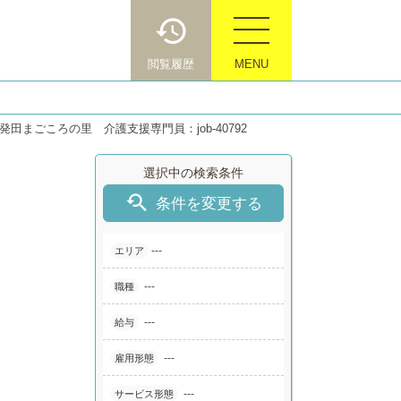
閲覧履歴
MENU
田まごころの里 介護支援専門員：job-40792
選択中の検索条件

条件を変更する
---
エリア
---
職種
---
給与
---
雇用形態
---
サービス形態