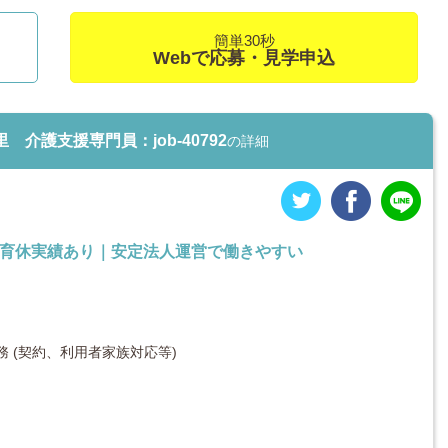
簡単30秒
Webで応募・見学申込
介護支援専門員：job-40792
の詳細
み＆育休実績あり｜安定法人運営で働きやすい
 (契約、利用者家族対応等)
。