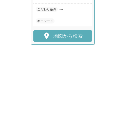
---
こだわり条件
---
キーワード

地図から検索