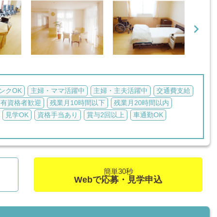

ンクOK
主婦・ママ活躍中
主婦・主夫活躍中
交通費支給
有資格者歓迎
残業月10時間以下
残業月20時間以内
見学OK
資格手当あり
賞与2回以上
車通勤OK
簡単30秒
Webで応募・見学申込