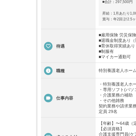
■合計：297,500円
昇給：1月あたり1,00
賞与：年2回 計2.5
■雇用保険 労災保険
■退職金制度あり（
■育休取得実績あり
待遇
■制服有
■マイカー通勤可
特別養護老人ホー
職種
・特別養護老人ホー
・専用ソフト(パソ
・介護業務の補助
仕事内容
・その他雑務
契約業務や請求業
定員 29名
【年齢】〜64歳（
【必須資格】
介護支援専門員(ケ