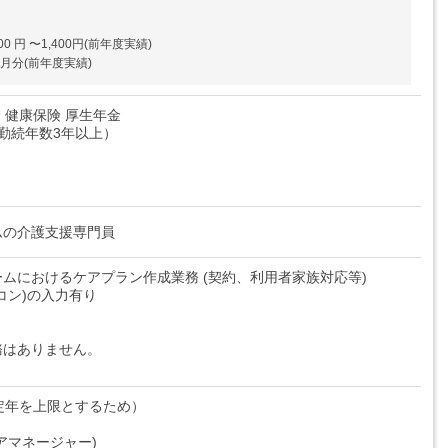
0 円 〜1,400円(前年度実績)
ヶ月分(前年度実績)
 健康保険 厚生年金
勤続年数3年以上）
ムの介護支援専門員
ムにおけるケアプラン作成業務 (契約、利用者家族対応等)
コン)の入力有り
務はありません。
定年を上限とするため）
アマネージャー)