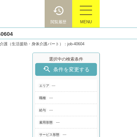
閲覧履歴
MENU
604
（生活援助・身体介護パート）：job-40604
選択中の検索条件

条件を変更する
---
エリア
---
職種
---
給与
---
雇用形態
---
サービス形態