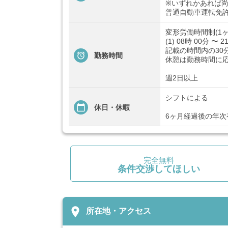
※いずれかあれば
普通自動車運転免許
変形労働時間制(1ヶ
(1) 08時 00分 〜 2
記載の時間内の30
勤務時間
休憩は勤務時間に
週2日以上
シフトによる
休日・休暇
6ヶ月経過後の年次
完全無料
条件交渉してほしい
place
所在地・アクセス