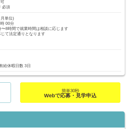
尚可
 必須
月単位)
1時 00分
分〜8時間で就業時間は相談に応じます
応じて法定通りとなります
有給休暇日数 3日
簡単30秒
Webで応募・見学申込