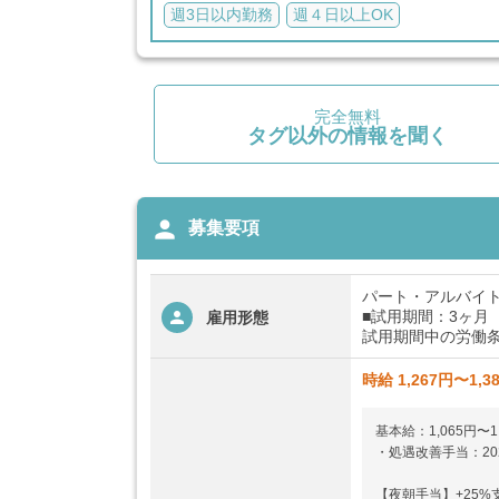
週3日以内勤務
週４日以上OK
完全無料
タグ以外の情報を聞く
person
募集要項
パート・アルバイ
■試用期間：3ヶ月
雇用形態
試用期間中の労働条
時給 1,267円〜1,3
基本給：1,065円〜1
・処遇改善手当：20
【夜朝手当】+25%支