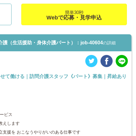
簡単30秒
Webで応募・見学申込
（生活援助・身体介護パート）：job-40604
の詳細
わせて働ける｜訪問介護スタッフ《パート》募集｜昇給あり
ービス
お教えします
支援を おこなうやりがいのある仕事です