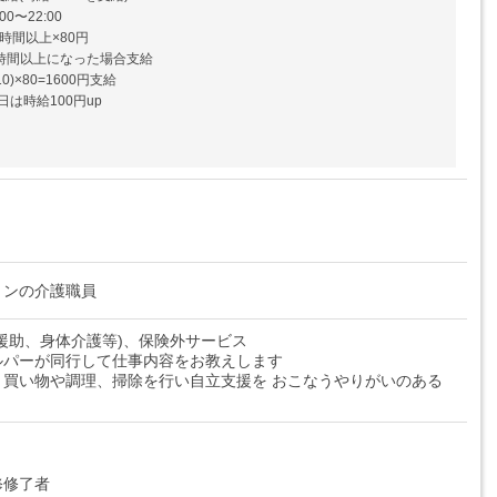
:00〜22:00
時間以上×80円
0時間以上になった場合支給
0)×80=1600円支給
は時給100円up
ョンの介護職員
援助、身体介護等)、保険外サービス
ルパーが同行して仕事内容をお教えします
、買い物や調理、掃除を行い自立支援を おこなうやりがいのある
修修了者