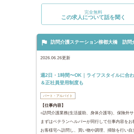
完全無料
この求人について話を聞く
flag
訪問介護ステーション柳都大橋 訪問介護
2026.06.26更新
週2日・1時間〜OK｜ライフスタイルに合
＆正社員登用制度も
パート・アルバイト
【仕事内容】
○訪問介護業務(生活援助、身体介護等)、保険外サ
まずはベテランヘルパーが同行して仕事内容を
お客様宅へ訪問し、買い物や調理、掃除を行い自立