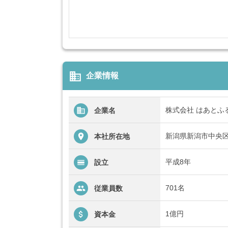
business
企業情報
株式会社 はあとふ
企業名
新潟県新潟市中央区
本社所在地
平成8年
設立
701名
従業員数
1億円
資本金