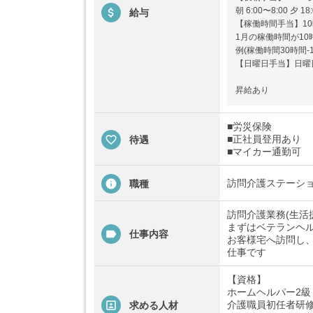
朝 6:00〜8:00 夕 18
給与
【稼働時間手当】10
1月の稼働時間が1
例(稼働時間30時間-1
【日曜日手当】日曜日
昇給あり
■労災保険
■正社員登用あり
待遇
■マイカー通勤可
訪問介護ステーシ
職種
訪問介護業務(生活
まずはベテランヘ
仕事内容
お客様宅へ訪問し
仕事です
【資格】
ホームヘルパー2級
介護職員初任者研
求める人材