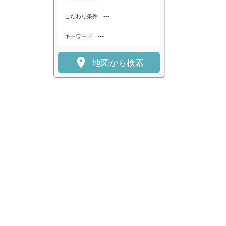
---
こだわり条件
---
キーワード

地図から検索