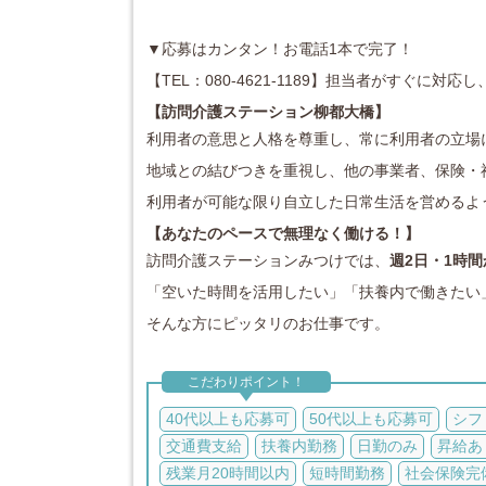
▼応募はカンタン！お電話1本で完了！
【TEL：080-4621-1189】担当者がすぐに
【訪問介護ステーション柳都大橋
】
利用者の意思と人格を尊重し、常に利用者の立場
地域との結びつきを重視し、他の事業者、保険・
利用者が可能な限り自立した日常生活を営めるよ
【
あなたのペースで無理なく働ける！】
訪問介護ステーションみつけでは、
週2日・1時間
「空いた時間を活用したい」「扶養内で働きたい
そんな方にピッタリのお仕事です。
こだわりポイント！
40代以上も応募可
50代以上も応募可
シフ
交通費支給
扶養内勤務
日勤のみ
昇給あ
残業月20時間以内
短時間勤務
社会保険完