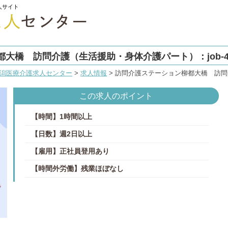
人サイト
大橋 訪問介護（生活援助・身体介護パート）：job-40
潟医療介護求人センター
>
求人情報
>
訪問介護ステーション柳都大橋 訪問介護
この求人のポイント
【時間】1時間以上
【日数】週2日以上
【雇用】正社員登用あり
【時間外労働】残業ほぼなし