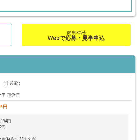
簡単30秒
Webで応募・見学申込
ト（非常勤）
件 同条件
86円
,184円
2円
給(時給×1.25を支給)