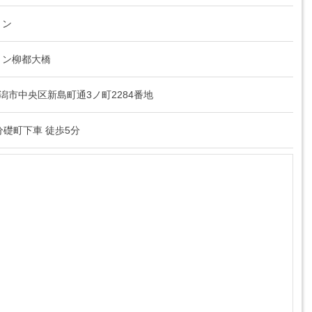
ョン
ョン柳都大橋
県新潟市中央区新島町通3ノ町2284番地
分礎町下車 徒歩5分