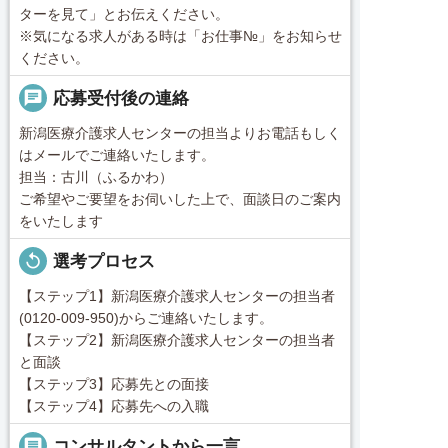
ターを見て」とお伝えください。
※気になる求人がある時は「お仕事№」をお知らせ
ください。
chat
応募受付後の連絡
新潟医療介護求人センターの担当よりお電話もしく
はメールでご連絡いたします。
担当：古川（ふるかわ）
ご希望やご要望をお伺いした上で、面談日のご案内
をいたします
replay
選考プロセス
【ステップ1】新潟医療介護求人センターの担当者
(0120-009-950)からご連絡いたします。
【ステップ2】新潟医療介護求人センターの担当者
と面談
【ステップ3】応募先との面接
【ステップ4】応募先への入職
message
コンサルタントから一言