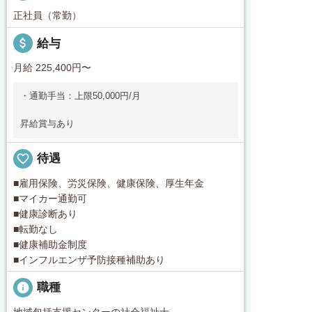
正社員（常勤）
attach_money
給与
月給 225,400円〜
・通勤手当：上限50,000円/月
昇給賞与あり
favorite_border
待遇
■雇用保険、労災保険、健康保険、厚生年金
■マイカー通勤可
■健康診断あり
■転勤なし
■健康補助金制度
■インフルエンザ予防接種補助あり
info
職種
地域包括支援センターの社会福祉士