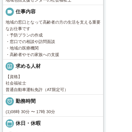
label
仕事内容
地域の窓口となって高齢者の方の生活を支える重要
なお仕事です
・予防プランの作成
・窓口での相談や訪問面談
・地域の医療機関
・高齢者やその家族への支援
portrait
求める人材
【資格】
社会福祉士
普通自動車運転免許（AT限定可）

勤務時間
(1)08時 30分 〜 17時 30分
calendar_today
休日・休暇