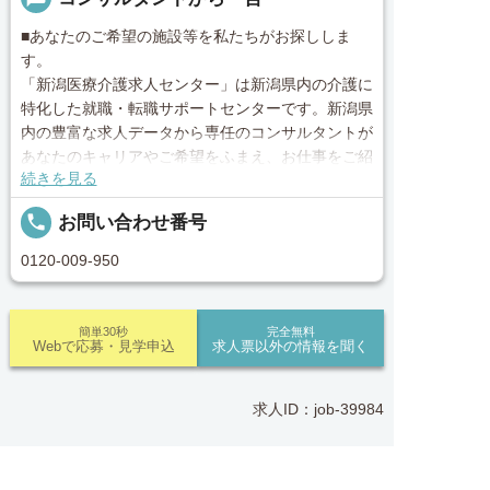
■あなたのご希望の施設等を私たちがお探ししま
す。
「新潟医療介護求人センター」は新潟県内の介護に
特化した就職・転職サポートセンターです。新潟県
内の豊富な求人データから専任のコンサルタントが
あなたのキャリアやご希望をふまえ、お仕事をご紹
続きを見る
介します。その後の面談調整や条件交渉まで、トー
タルサポート！就業開始前の不安はもちろん、就業
local_phone
お問い合わせ番号
後のお困りごとも当社のスタッフがしっかりとフォ
ロー致します！見学してみたい！施設の詳細を聞き
0120-009-950
たい！ など、まずはお気軽に「新潟医療介護求人
センター」にお問い合わせください。
簡単30秒
完全無料
Webで応募・見学申込
求人票以外の情報を聞く
■「シフト制、完全週休2、土日祝休み、土日休
み、日祝休み、週3以内可、短時間・扶養内、日勤
のみ、夜勤のみ、未経験歓迎、主ふ歓迎、曜日相談
求人ID：job-39984
可、土日祝のみ、年休110日～、残業月10H、保育/
託児所、産休・育休あり、Ｗワーク可、賞与あり、
昇給あり、正社員登用、資格支援交通費支給、土日