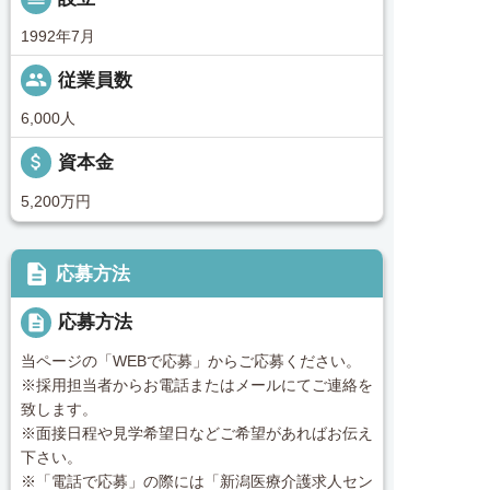
1992年7月
people
従業員数
6,000人
attach_money
資本金
5,200万円
description
応募方法
description
応募方法
当ページの「WEBで応募」からご応募ください。
※採用担当者からお電話またはメールにてご連絡を
致します。
※面接日程や見学希望日などご希望があればお伝え
下さい。
※「電話で応募」の際には「新潟医療介護求人セン