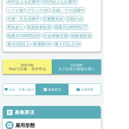
40代以上も応募可
50代以上も応募可
シフト制
ブランクOK
主婦・ママ活躍中
主婦・主夫活躍中
交通費支給
日勤のみ
昇給あり
有資格者歓迎
残業月10時間以下
残業月20時間以内
社会保険完備
経験者歓迎
賞与2回以上
車通勤OK
週４日以上OK
簡単30秒
完全無料
Webで応募・見学申込
タグ以外の情報を聞く



会社・仕事の魅力
募集要項
企業情報

募集要項

雇用形態