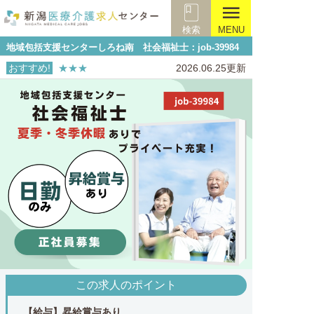
menu
検索
MENU
地域包括支援センターしろね南 社会福祉士：job-39984
おすすめ!
★★★
2026.06.25更新
この求人のポイント
【給与】昇給賞与あり