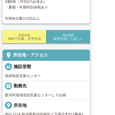
4週8休（月9日のお休み）
・夏期・冬期特別休暇あり
年間休日数110日以上
簡単30秒
完全無料
Webで応募・見学申込
条件交渉してほしい
place
所在地・アクセス
people
施設形態
地域包括支援センター
_pin
勤務先
新潟市地域包括支援センターしろね南
place
所在地
950-1214 新潟県新潟市南区上下諏訪木817番地1