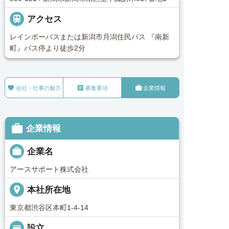

アクセス
レインボーバスまたは新潟市月潟住民バス 『南新
町』バス停より徒歩2分



会社・仕事の魅力
募集要項
企業情報

企業情報

企業名
アースサポート株式会社
place
本社所在地
東京都渋谷区本町1-4-14
calendar_view_day
設立