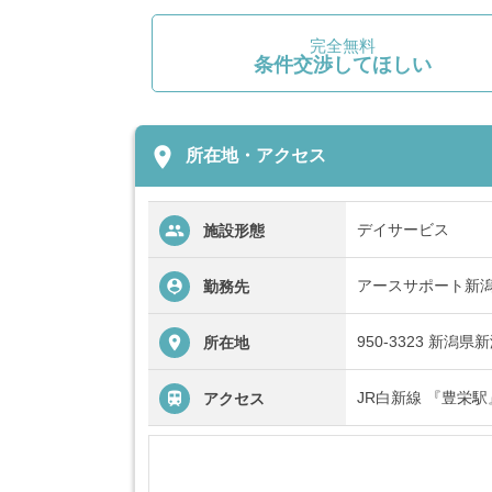
完全無料
条件交渉してほしい
place
所在地・アクセス
デイサービス
施設形態
アースサポート新
勤務先
950-3323 新潟
所在地
JR白新線 『豊栄駅
アクセス