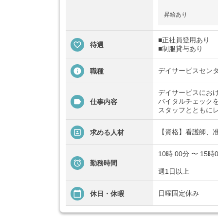
昇給あり
■正社員登用あり
待遇
■制服貸与あり
デイサービスセン
職種
デイサービスにお
バイタルチェック
仕事内容
スタッフとともに
【資格】看護師、
求める人材
10時 00分 〜 15
勤務時間
週1日以上
日曜固定休み
休日・休暇