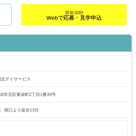
簡単30秒
Webで応募・見学申込
潟北デイサービス
県新潟市北区東栄町2丁目1番39号
』 南口より徒歩13分