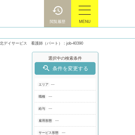
閲覧履歴
MENU
デイサービス 看護師（パート）：job-40390
選択中の検索条件

条件を変更する
---
エリア
---
職種
---
給与
---
雇用形態
---
サービス形態