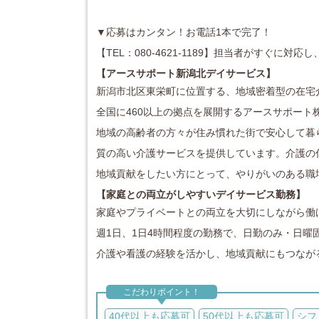
▼応募はカンタン！お電話1本で完了！
【TEL：080-4621-1189】担当者がすぐに
【アースサポート新潟北デイサービス
】
新潟市北区東栄町に位置する、地域密着型の在宅
全国に460以上の拠点を展開するアースサポート
地域の高齢者の方々が住み慣れた街で安心して暮
質の高い介護サービスを提供しています。
介護の
地域貢献をしたい方にとって、やりがいのある職
【家庭との両立がしやすいデイサービス勤務】
家庭やプライベートとの両立を大切にしながら働
週1日、1日4時間程度の勤務で、日勤のみ・日曜
介護や看護の経験を活かし、地域貢献にもつなが
こだわりポイント！
40代以上も応募可
50代以上も応募可
シフ