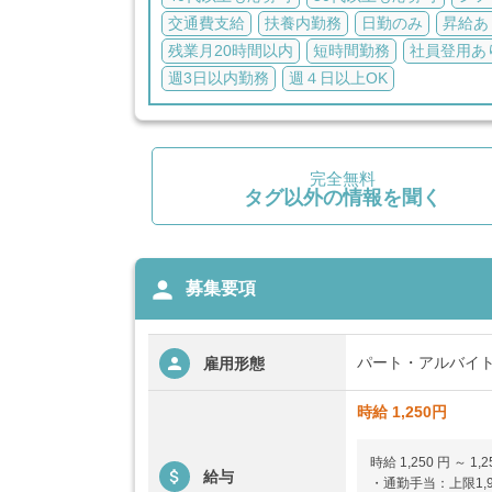
交通費支給
扶養内勤務
日勤のみ
昇給あ
残業月20時間以内
短時間勤務
社員登用あ
週3日以内勤務
週４日以上OK
完全無料
タグ以外の情報を聞く
person
募集要項
パート・アルバイ
雇用形態
時給 1,250円
時給 1,250 円 ～ 1,2
給与
・通勤手当：上限1,9