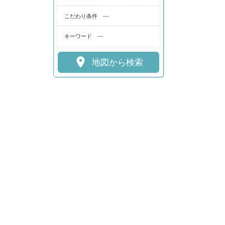
---
こだわり条件
---
キーワード

地図から検索