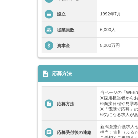
1992年7月
設立
6,000人
従業員数
5,200万円
資本金
description
応募方法
当ページの「WEB
※採用担当者から
※面接日程や見学
応募方法
※「電話で応募」
※気になる求人が
新潟医療介護求人
担当：古川（ふる
応募受付後の連絡
ご希望やご要望を