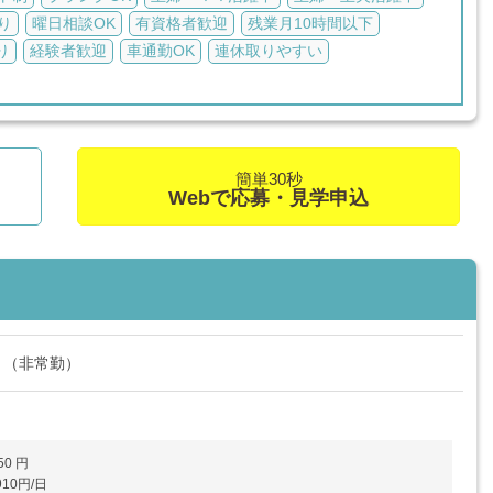
り
曜日相談OK
有資格者歓迎
残業月10時間以下
り
経験者歓迎
車通勤OK
連休取りやすい
簡単30秒
Webで応募・見学申込
ト（非常勤）
50 円
10円/日