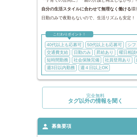
「子育ての合間に」「親の介護と両立しながら」
自分の生活スタイルに合わせて無理なく働ける
環
日勤のみで夜勤もないので、生活リズムも安定！
こだわりポイント！
40代以上も応募可
50代以上も応募可
シフ
交通費支給
日勤のみ
昇給あり
曜日相談
短時間勤務
社会保険完備
社員登用あり
週3日以内勤務
週４日以上OK
完全無料
タグ以外の情報を聞く
person
募集要項