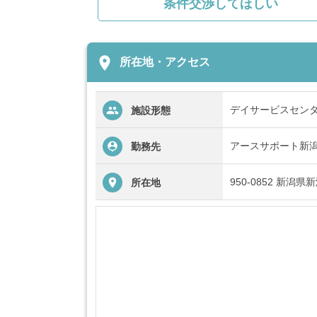
条件交渉してほしい
place
所在地・アクセス
デイサービスセン
施設形態
アースサポート新
勤務先
950-0852 新潟
所在地