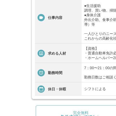
●生活援助
調理、買い物、掃除
●身体介護
仕事内容
外出介助、食事介
導）等
一人ひとりのニー
これからの高齢化
【資格】
・普通自動車免許必須
求める人材
・ホームヘルパー
7：00〜21：00
勤務時間
勤務日数はご相談
シフトによる
休日・休暇
完全無料