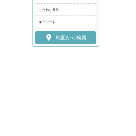
---
こだわり条件
---
キーワード

地図から検索