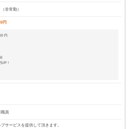
ト（非常勤）
60円
60 円
円
円
給
円UP！
護職員
ルプサービスを提供して頂きます。