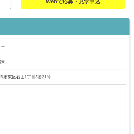
Webで応募・見学申込
ター
潟東
県新潟市東区石山1丁目3番21号