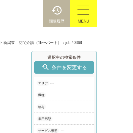
閲覧履歴
MENU
新潟東 訪問介護（1h〜パート）：job-40368
選択中の検索条件

条件を変更する
---
エリア
---
職種
---
給与
---
雇用形態
---
サービス形態