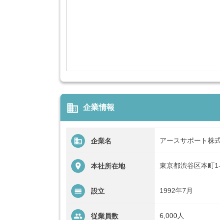
business
企業情報
アースサポート株
企業名
東京都渋谷区本町1-4
本社所在地
1992年7月
設立
6,000人
従業員数