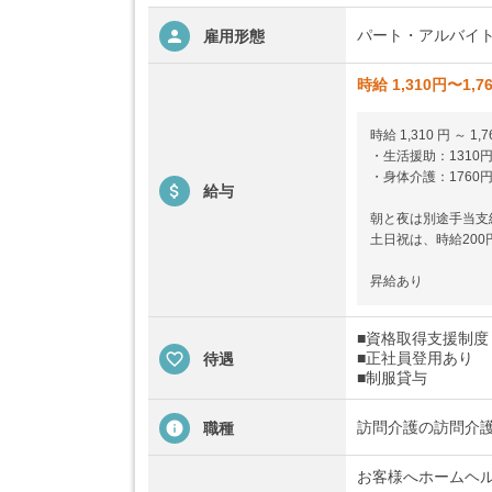
パート・アルバイ
雇用形態
時給 1,310円〜1,7
時給 1,310 円 ～ 1,7
・生活援助：1310
・身体介護：1760
給与
朝と夜は別途手当支
土日祝は、時給200
昇給あり
■資格取得支援制度
■正社員登用あり
待遇
■制服貸与
訪問介護の訪問介
職種
お客様へホームヘ