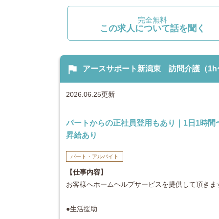
完全無料
この求人について話を聞く
flag
アースサポート新潟東 訪問介護（1h〜パ
2026.06.25更新
パートからの正社員登用もあり｜1日1時
昇給あり
パート・アルバイト
【仕事内容】
お客様へホームヘルプサービスを提供して頂きま
●生活援助