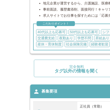
地元企業が運営するから、介護施設、医療機
事前面談、履歴書添削、面接同行！キャリ
求人サイトでお仕事を探すためには「応募
こだわりポイント！
40代以上も応募可
50代以上も応募可
シフ
交通費支給
夜勤あり
学歴不問
昇給あり
産休・育休制度
社会保険完備
経験者歓迎
完全無料
タグ以外の情報を聞く
person
募集要項
正社員（常勤）