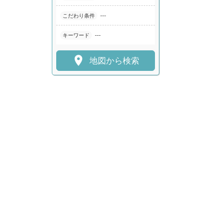
---
こだわり条件
---
キーワード

地図から検索