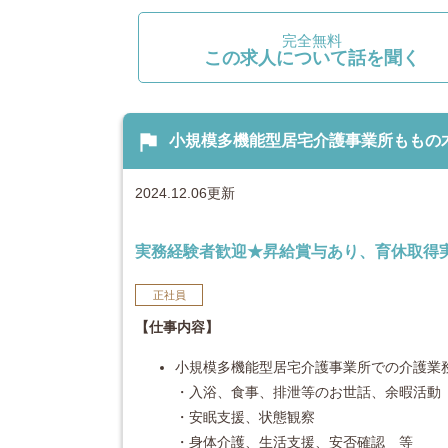
完全無料
この求人について話を聞く
flag
小規模多機能型居宅介護事業所ももの木 介
2024.12.06更新
実務経験者歓迎★昇給賞与あり、育休取得
正社員
【仕事内容】
小規模多機能型居宅介護事業所での介護業
・入浴、食事、排泄等のお世話、余暇活動
・安眠支援、状態観察
・身体介護、生活支援、安否確認 等