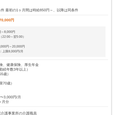
件 最初の1ヶ月間は時給850円～、以降は同条件
70,000円
～8,000円
2:00～翌5:00）
00円～20,000円
上限8,000円/月
保険、健康保険、厚生年金
勤続年数3年以上）
65歳）
限70歳）
〜3,000円/月
0ヶ月分
宅介護事業所の介護職員