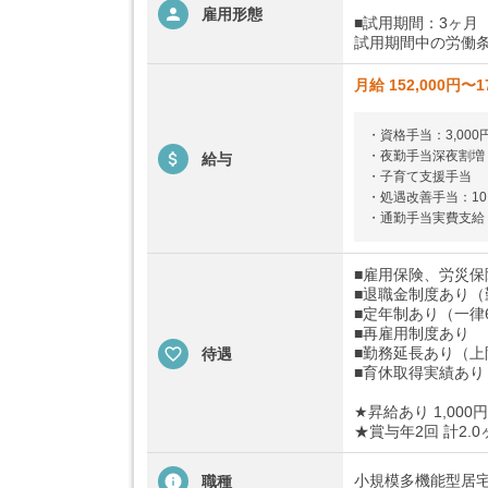
雇用形態
■試用期間：3ヶ月
試用期間中の労働条
月給 152,000円〜1
・資格手当：3,000円
・夜勤手当深夜割増（2
給与
・子育て支援手当
・処遇改善手当：10,0
・通勤手当実費支給：
■雇用保険、労災
■退職金制度あり（
■定年制あり（一律
■再雇用制度あり
■勤務延長あり（上
待遇
■育休取得実績あり
★昇給あり 1,000円
★賞与年2回 計2.
小規模多機能型居
職種