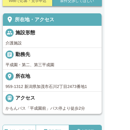
Webで応募・見学申込
条件交渉してほしい
place
所在地・アクセス
people
施設形態
介護施設
_pin
勤務先
平成園・第二、第三平成園
place
所在地
959-1312 新潟県加茂市石川2丁目2473番地1

アクセス
かもんバス「平成園前」バス停より徒歩2分