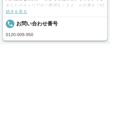
あなたのキャリアやご希望をふまえ、お仕事をご紹
続きを見る
介します。その後の面談調整や条件交渉まで、トー
タルサポート！就業開始前の不安はもちろん、就業
local_phone
お問い合わせ番号
後のお困りごとも当社のスタッフがしっかりとフォ
ロー致します！見学してみたい！施設の詳細を聞き
0120-009-950
たい！ など、まずはお気軽に「新潟医療介護求人
センター」にお問い合わせください。
簡単30秒
完全無料
求人へのご応募は
Webで応募・見学申込
求人票以外の情報を聞く
■「シフト制、完全週休2、土日祝休み、土日休
お電話またはWEBから
み、日祝休み、週3以内可、短時間・扶養内、日勤


電話で応募
Webで応募・見学申込
のみ、夜勤のみ、未経験歓迎、主ふ歓迎、曜日相談
求人ID：job-01708
可、土日祝のみ、年休110日～、残業月10H、保育/
託児所、産休・育休あり、Ｗワーク可、賞与あり、
昇給あり、正社員登用、資格支援交通費支給、土日
Recommended
のみOK、平日のみOK、残業なし、週1週2日から
OK、週3日～ OK、週4日以上OK、フリーター歓
あなたにおすすめの求人をご紹介
迎、パートアルバイト歓迎、急募求人、初心者歓
迎、無資格OK、短時間勤務の方も歓迎、フルタイ
正社員
ム勤務、資格取得サポート制度あり、完全週休2、
ナーシングホーム新潟駅南 施設内訪問介護：job-
新設・オープニング求人、ハローワーク求人」上記
00049.