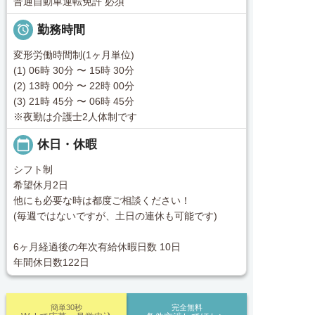
普通自動車運転免許 必須

勤務時間
変形労働時間制(1ヶ月単位)
(1) 06時 30分 〜 15時 30分
(2) 13時 00分 〜 22時 00分
(3) 21時 45分 〜 06時 45分
※夜勤は介護士2人体制です
calendar_today
休日・休暇
シフト制
希望休月2日
他にも必要な時は都度ご相談ください！
(毎週ではないですが、土日の連休も可能です)
6ヶ月経過後の年次有給休暇日数 10日
年間休日数122日
簡単30秒
完全無料