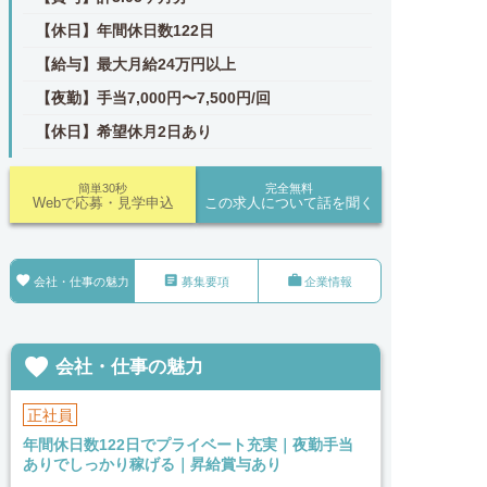
【休日】年間休日数122日
【給与】最大月給24万円以上
【夜勤】手当7,000円〜7,500円/回
【休日】希望休月2日あり
簡単30秒
完全無料
Webで応募・見学申込
この求人について話を聞く



会社・仕事の魅力
募集要項
企業情報

会社・仕事の魅力
正社員
年間休日数122日でプライベート充実｜夜勤手当
ありでしっかり稼げる｜昇給賞与あり