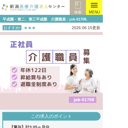
menu
検索
MENU
平成園・第二、第三平成園 介護職員：job-01708.
おすすめ!
★★★
2026.06.15更新
この求人のポイント
【賞与】計3.05ヶ月分