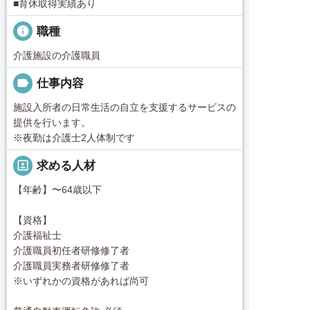
■育休取得実績あり
info
職種
介護施設の介護職員
label
仕事内容
施設入所者の日常生活の自立を支援するサービスの
提供を行います。
※夜勤は介護士2人体制です
portrait
求める人材
【年齢】〜64歳以下
【資格】
介護福祉士
介護職員初任者研修修了者
介護職員実務者研修修了者
※いずれかの資格があれば尚可