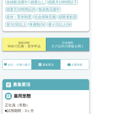
未経験活躍中
残業なし
残業月10時間以下
残業月20時間以内
無資格活躍中
産休・育休制度
社会保険完備
経験者歓迎
賞与2回以上
車通勤OK
週４日以上OK
簡単30秒
完全無料
Webで応募・見学申込
タグ以外の情報を聞く



会社・仕事の魅力
募集要項
企業情報

募集要項

雇用形態
正社員（常勤）
■試用期間：3ヶ月