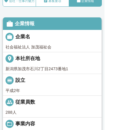



会社・仕事の魅力
募集要項
企業情報

企業情報

企業名
社会福祉法人 加茂福祉会
place
本社所在地
新潟県加茂市石川2丁目2473番地1
calendar_view_day
設立
平成2年
people
従業員数
288人
folder_open
事業内容