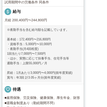
試用期間中の労働条件 同条件
attach_money
給与
月給 200,400円〜244,800円
※夜勤手当を含む給与額を記載しています。
基本給：172,400円〜216,800円
・資格手当：5,000円〜10,000円
・夜勤手当(月4回程度)
1回当たり7,000円〜7,500円
・ほか、実態に応じて扶養手当、住宅手当等
通勤手当：上限55,000円／月
昇給：1月あたり3,000円〜4,000円(前年度実績)
賞与：年3回 計3.05ヶ月分(前年度実績)
favorite_border
待遇
■雇用保険、労災保険、健康保険、厚生年金、財形
■退職金制度あり（勤続期間不問）