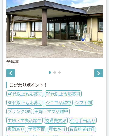
平成園
第二平成園


こだわりポイント！
40代以上も応募可
50代以上も応募可
60代以上も応募可
シニア活躍中
シフト制
ブランクOK
主婦・ママ活躍中
主婦・主夫活躍中
交通費支給
住宅手当あり
夜勤あり
学歴不問
昇給あり
有資格者歓迎