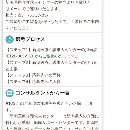
新潟医療介護求人センターの担当よりお電話もしく
はメールでご連絡いたします。
担当：古川（ふるかわ）
ご希望やご要望をお伺いした上で、面談日のご案内
をいたします
replay
選考プロセス
【ステップ1】新潟医療介護求人センターの担当者
(0120-009-950)からご連絡いたします。
【ステップ2】新潟医療介護求人センターの担当者
と面談
【ステップ3】応募先との面接
【ステップ4】応募先への入職
message
コンサルタントから一言
■あなたのご希望の施設等を私たちがお探ししま
す。
「新潟医療介護求人センター」は新潟県内の介護に
特化した就職・転職サポートセンターです。新潟県
内の豊富な求人データから専任のコンサルタントが