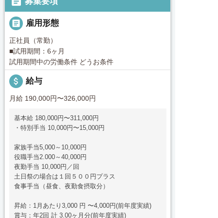

募集要項

雇用形態
正社員（常勤）
■試用期間：6ヶ月
試用期間中の労働条件 どうお条件
attach_money
給与
月給 190,000円〜326,000円
基本給 180,000円〜311,000円
・特別手当 10,000円〜15,000円
家族手当5,000～10,000円
役職手当2.000～40,000円
夜勤手当 10,000円／回
土日祭の場合は１回５００円プラス
食事手当（昼食、夜勤食摂取分）
昇給：1月あたり3,000 円 〜4,000円(前年度実績)
賞与：年2回 計 3.00ヶ月分(前年度実績)