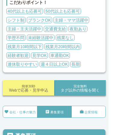
こだわりポイント！
40代以上も応募可
50代以上も応募可
シフト制
ブランクOK
主婦・ママ活躍中
主婦・主夫活躍中
交通費支給
夜勤あり
学歴不問
未経験活躍中
残業なし
残業月10時間以下
残業月20時間以内
経験者歓迎
見学OK
車通勤OK
連休取りやすい
週４日以上OK
長期
簡単30秒
完全無料
Webで応募・見学申込
タグ以外の情報を聞く



会社・仕事の魅力
募集要項
企業情報