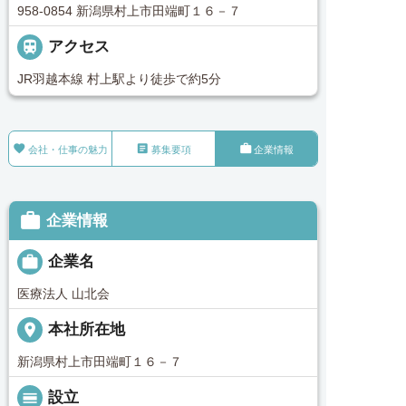
958-0854 新潟県村上市田端町１６－７

アクセス
JR羽越本線 村上駅より徒歩で約5分



会社・仕事の魅力
募集要項
企業情報

企業情報

企業名
医療法人 山北会
place
本社所在地
新潟県村上市田端町１６－７
calendar_view_day
設立