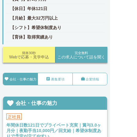
【休日】年休121日
【月給】最大32万円以上
【シフト】希望休制度あり
【育休】取得実績あり
簡単30秒
完全無料
Webで応募・見学申込
この求人について話を聞く



会社・仕事の魅力
募集要項
企業情報

会社・仕事の魅力
正社員
年間休日数121日でプライベート充実｜賞与3.0ヶ
月分｜夜勤手当10,000円／回支給｜希望休制度あ
りで予定が立てやすい