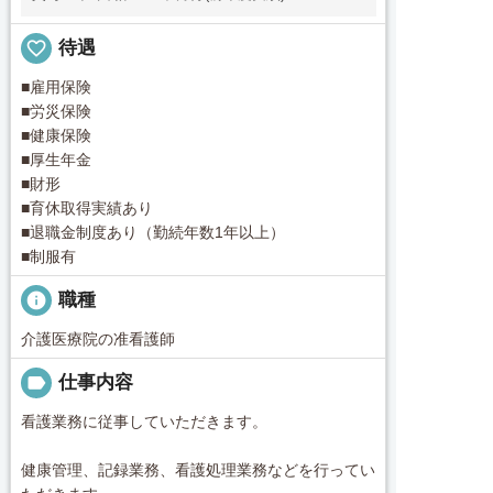
favorite_border
待遇
■雇用保険
■労災保険
■健康保険
■厚生年金
■財形
■育休取得実績あり
■退職金制度あり（勤続年数1年以上）
■制服有
info
職種
介護医療院の准看護師
label
仕事内容
看護業務に従事していただきます。
健康管理、記録業務、看護処理業務などを行ってい