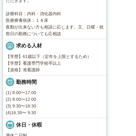
ただきます。
診療科目：内科・消化器内科
医療療養病床：１８床
夜勤が出来ない方も相談に応じます。又、日曜・祝
祭日の勤務についても応相談
portrait
求める人材
【学歴】61歳以下（定年を上限とするため）
【学歴】看護専門学校卒以上
【資格】准看護師

勤務時間
(1) 8:00〜17:00
(2) 8:00〜12:00
(3) 9:30〜18:30
(4)16:30〜 9:30
calendar_today
休日・休暇
週休二日制