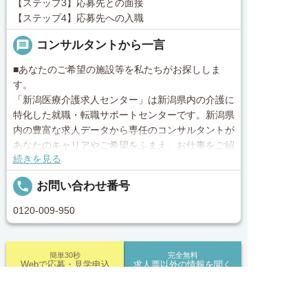
【ステップ3】応募先との面接
【ステップ4】応募先への入職
message
コンサルタントから一言
■あなたのご希望の施設等を私たちがお探ししま
す。
「新潟医療介護求人センター」は新潟県内の介護に
特化した就職・転職サポートセンターです。新潟県
内の豊富な求人データから専任のコンサルタントが
あなたのキャリアやご希望をふまえ、お仕事をご紹
続きを見る
介します。その後の面談調整や条件交渉まで、トー
タルサポート！就業開始前の不安はもちろん、就業
local_phone
お問い合わせ番号
後のお困りごとも当社のスタッフがしっかりとフォ
ロー致します！見学してみたい！施設の詳細を聞き
0120-009-950
たい！ など、まずはお気軽に「新潟医療介護求人
センター」にお問い合わせください。
簡単30秒
完全無料
Webで応募・見学申込
求人票以外の情報を聞く
■「シフト制、完全週休2、土日祝休み、土日休
み、日祝休み、週3以内可、短時間・扶養内、日勤
のみ、夜勤のみ、未経験歓迎、主ふ歓迎、曜日相談
求人へのご応募は
求人ID：job-30224
お電話またはWEBから