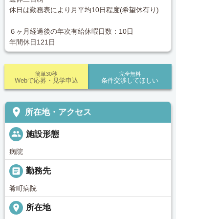
休日は勤務表により月平均10日程度(希望休有り)
６ヶ月経過後の年次有給休暇日数：10日
年間休日121日
簡単30秒
完全無料
Webで応募・見学申込
条件交渉してほしい
place
所在地・アクセス
people
施設形態
病院
_pin
勤務先
肴町病院
place
所在地