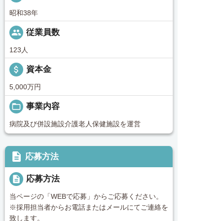
昭和38年
people
従業員数
123人
attach_money
資本金
5,000万円
folder_open
事業内容
病院及び併設施設介護老人保健施設を運営
description
応募方法
description
応募方法
当ページの「WEBで応募」からご応募ください。
※採用担当者からお電話またはメールにてご連絡を
致します。