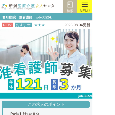
menu
検索
MENU
肴町病院 准看護師：job-30224.
NEW!
おすすめ!
★★★
2026.08.04更新
この求人のポイント
【賞与】計3か月分