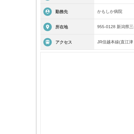
かもしか病院
勤務先
955-0128 新
所在地
JR信越本線(直江津
アクセス