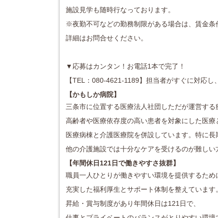
施設見学も随時行なっております。
※夜勤不可などの勤務制限がある場合は、賃金条
詳細はお問合せください。
▼応募はカンタン！お電話1本で完了！
【TEL：080-4621-1189】担当者がすぐに
【かもしか病院
】
三条市に位置する医療法人社団しただが運営する
高齢者や医療依存度の高い患者を対象にした医療
医療病棟と介護医療院を併設しています。特に長
他の介護施設では十分なケアを受けるのが難しい
【年間休日121日で働きやすさ抜群】
職員一人ひとりが働きやすい環境を提供するため
充実した福利厚生とサポート体制を整えています
昇給・賞与制度があり年間休日は121日で、
仕事とプライベートのバランスがとりやすい環境