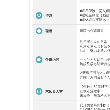
■雇用保険、労災
■退職金制度（勤続
待遇
■育休取得実績あり
病院の介護職員
職種
利用者さんの日常
利用者さんとお話
しむ、魅力あるお
一人ひとりに合わ
仕事内容
施設見学も随時行
※夜勤不可などの
詳細はお問合せく
【年齢】59歳以下
経験者活躍中！
求める人材
未経験・無資格の
変形労働時間制(1ヶ
(1) 08時 30分 〜 1