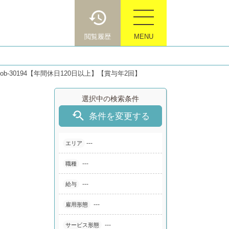
閲覧履歴
MENU
b-30194【年間休日120日以上】【賞与年2回】
選択中の検索条件

条件を変更する
---
エリア
---
職種
---
給与
---
雇用形態
---
サービス形態