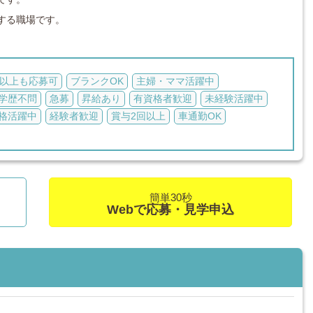
する職場です。
代以上も応募可
ブランクOK
主婦・ママ活躍中
学歴不問
急募
昇給あり
有資格者歓迎
未経験活躍中
格活躍中
経験者歓迎
賞与2回以上
車通勤OK
簡単30秒
Webで応募・見学申込