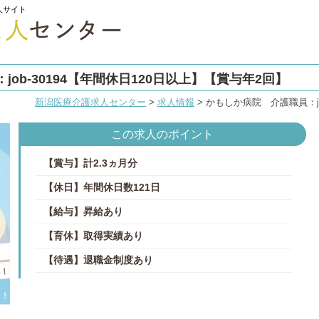
人サイト
ob-30194【年間休日120日以上】【賞与年2回】
新潟医療介護求人センター
>
求人情報
>
かもしか病院 介護職員：jo
この求人のポイント
【賞与】計2.3ヵ月分
【休日】年間休日数121日
【給与】昇給あり
【育休】取得実績あり
【待遇】退職金制度あり