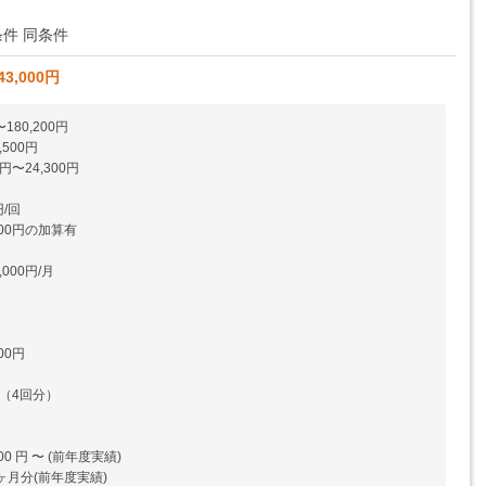
件 同条件
43,000円
180,200円
500円
円〜24,300円
円/回
000円の加算有
000円/月
00円
円（4回分）
0 円 〜 (前年度実績)
0ヶ月分(前年度実績)