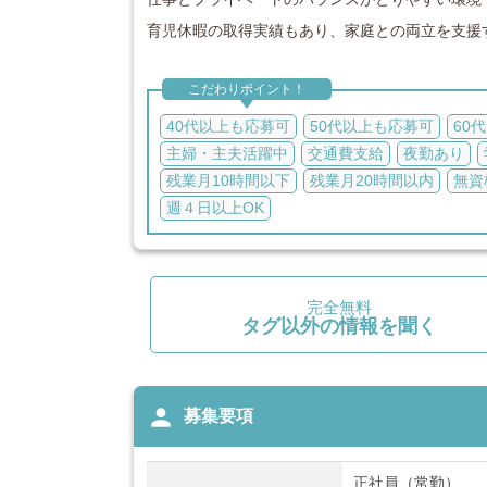
育児休暇の取得実績もあり、家庭との両立を支援
こだわりポイント！
40代以上も応募可
50代以上も応募可
60
主婦・主夫活躍中
交通費支給
夜勤あり
残業月10時間以下
残業月20時間以内
無資
週４日以上OK
完全無料
タグ以外の情報を聞く
person
募集要項
正社員（常勤）