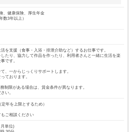
保険、健康保険、厚生年金
年数3年以上）
生活を支援（食事・入浴・排泄介助など）するお仕事です。
をしたり、協力して作品を作ったり、利用者さんと一緒に生活を楽
仕事です。
せて、一からじっくりサポートします。
なっております。
勤務制限がある場合は、賃金条件が異なります。
ださい。
（定年を上限とするため）
方もご相談ください
月単位)
7時 30分