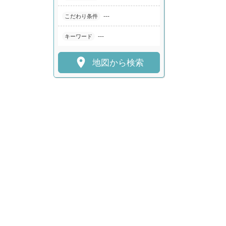
---
こだわり条件
---
キーワード

地図から検索