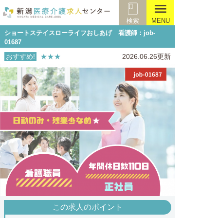
menu
検索
MENU
ショートステイスローライフおしあげ 看護師：job-
01687
おすすめ!
★★★
2026.06.26更新
この求人のポイント