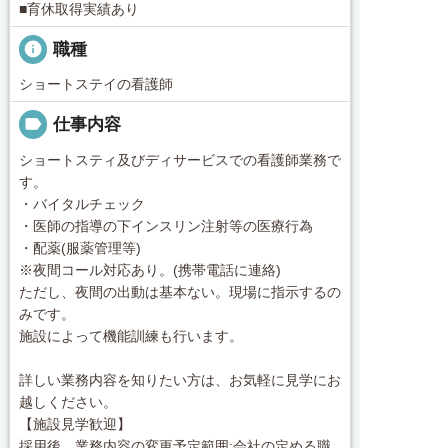
■育休取得実績あり
info
職種
ショートステイの看護師
label
仕事内容
ショートスティ及びディサービスでの看護師業務で
す。
・バイタルチェック
・医師の指導の下インスリン注射等の医療行為
・配薬(服薬管理等)
※夜間コール対応あり。(携帯電話に連絡)
ただし、夜間の出動は基本ない。現場に指示するの
みです。
施設によって機能訓練も行います。
詳しい業務内容を知りたい方は、お気軽に見学にお
越しください。
【施設見学歓迎】
採用後、業務内容の変更予定範囲:会社の定める職