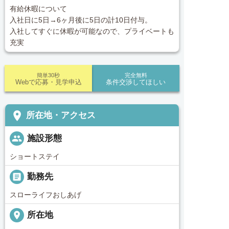
有給休暇について
入社日に5日→6ヶ月後に5日の計10日付与。
入社してすぐに休暇が可能なので、プライベートも
充実
簡単30秒
完全無料
Webで応募・見学申込
条件交渉してほしい
place
所在地・アクセス
people
施設形態
ショートステイ
_pin
勤務先
スローライフおしあげ
place
所在地