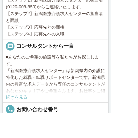
【ステップ1】新潟医療介護求人センターの担当者
(0120-009-950)からご連絡いたします。
【ステップ2】新潟医療介護求人センターの担当者
と面談
【ステップ3】応募先との面接
【ステップ4】応募先への入職
message
コンサルタントから一言
■あなたのご希望の施設等を私たちがお探ししま
す。
「新潟医療介護求人センター」は新潟県内の介護に
特化した就職・転職サポートセンターです。新潟県
内の豊富な求人データから専任のコンサルタントが
あなたのキャリアやご希望をふまえ、お仕事をご紹
続きを見る
介します。その後の面談調整や条件交渉まで、トー
タルサポート！就業開始前の不安はもちろん、就業
local_phone
お問い合わせ番号
後のお困りごとも当社のスタッフがしっかりとフォ
ロー致します！見学してみたい！施設の詳細を聞き
0120-009-950
求人へのご応募は
たい！ など、まずはお気軽に「新潟医療介護求人
お電話またはWEBから
センター」にお問い合わせください。


電話で応募
Webで応募・見学申込