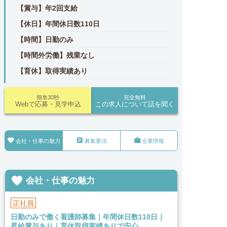
【賞与】年2回支給
【休日】年間休日数110日
【時間】日勤のみ
【時間外労働】残業なし
【育休】取得実績あり
簡単30秒
完全無料
Webで応募・見学申込
この求人について話を聞く



会社・仕事の魅力
募集要項
企業情報

会社・仕事の魅力
正社員
日勤のみで働く看護師募集｜年間休日数110日｜
昇給賞与あり｜育休取得実績ありで安心