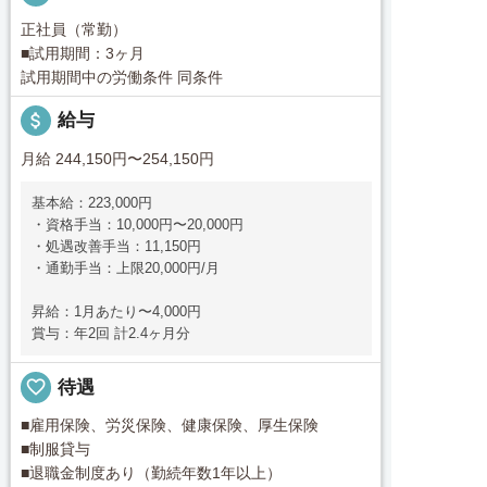
正社員（常勤）
■試用期間：3ヶ月
試用期間中の労働条件 同条件
attach_money
給与
月給 244,150円〜254,150円
基本給：223,000円
・資格手当：10,000円〜20,000円
・処遇改善手当：11,150円
・通勤手当：上限20,000円/月
昇給：1月あたり〜4,000円
賞与：年2回 計2.4ヶ月分
favorite_border
待遇
■雇用保険、労災保険、健康保険、厚生保険
■制服貸与
■退職金制度あり（勤続年数1年以上）