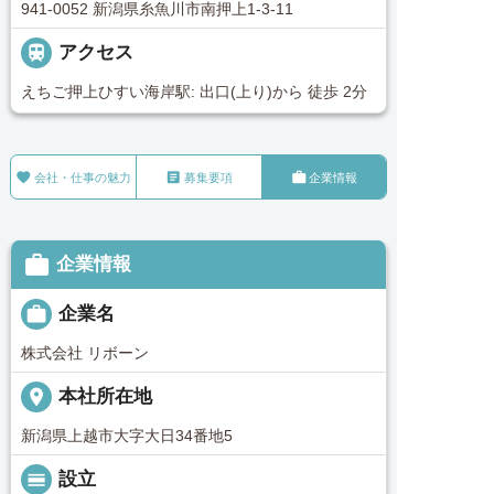
941-0052 新潟県糸魚川市南押上1-3-11

アクセス
えちご押上ひすい海岸駅: 出口(上り)から 徒歩 2分



会社・仕事の魅力
募集要項
企業情報

企業情報

企業名
株式会社 リボーン
place
本社所在地
新潟県上越市大字大日34番地5
calendar_view_day
設立