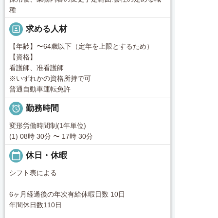
種
portrait
求める人材
【年齢】〜64歳以下（定年を上限とするため）
【資格】
看護師、准看護師
※いずれかの資格所持で可
普通自動車運転免許

勤務時間
変形労働時間制(1年単位)
(1) 08時 30分 〜 17時 30分
calendar_today
休日・休暇
シフト表による
6ヶ月経過後の年次有給休暇日数 10日
年間休日数110日