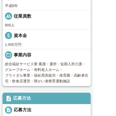
平成8年
people
従業員数
800人
attach_money
資本金
1,000万円
folder_open
事業内容
総合福祉サービス業:看護・通所・短期入所介護・
グループホーム・有料老人ホーム・
ブライダル事業・福祉用具販売・保育園・高齢者住
宅・飲食店運営・障がい者療育運動施設
description
応募方法
description
応募方法