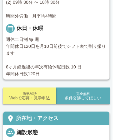
(2) 09時 30分 〜 18時 30分
時間外労働：月平均4時間
calendar_today
休日・休暇
週休二日制 毎 週
年間休日120日を月10日前後でシフト表で割り振り
ます
6ヶ月経過後の年次有給休暇日数 10 日
年間休日数120日
簡単30秒
完全無料
Webで応募・見学申込
条件交渉してほしい
place
所在地・アクセス
people
施設形態