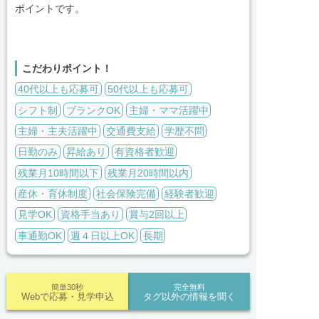
ポイントです。
こだわりポイント！
40代以上も応募可
50代以上も応募可
シフト制
ブランクOK
主婦・ママ活躍中
主婦・主夫活躍中
交通費支給
学歴不問
日勤のみ
昇給あり
有資格者歓迎
残業月10時間以下
残業月20時間以内
産休・育休制度
社会保険完備
経験者歓迎
見学OK
資格手当あり
賞与2回以上
車通勤OK
週４日以上OK
長期
簡単30秒
完全無料
Webで応募・見学申込
タグ以外の情報を聞く