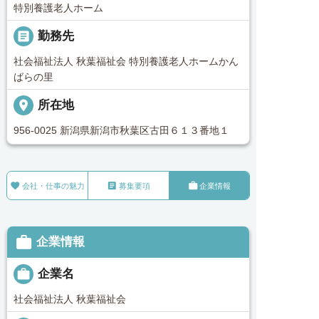
特別養護老人ホーム
_pin
勤務先
社会福祉法人 秋葉福祉会 特別養護老人ホームかん
ばらの里
place
所在地
956-0025 新潟県新潟市秋葉区古田６１３番地１



会社・仕事の魅力
募集要項
企業情報

企業情報

企業名
社会福祉法人 秋葉福祉会