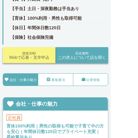
【手当】土日・深夜勤務は手当あり
【育休】100%利用・男性も取得可能
【休日】年間休日数120日
【保険】社会保険完備
簡単30秒
完全無料
Webで応募・見学申込
この求人について話を聞く



会社・仕事の魅力
募集要項
企業情報

会社・仕事の魅力
正社員
育休100%利用｜男性の取得も可能で子育て中の方
も安心｜年間休日数120日でプライベート充実｜
昇給賞与あり