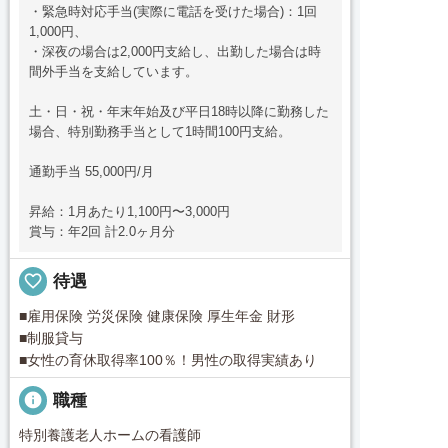
・緊急時対応手当(実際に電話を受けた場合)：1回
1,000円、
・深夜の場合は2,000円支給し、出勤した場合は時
間外手当を支給しています。
土・日・祝・年末年始及び平日18時以降に勤務した
場合、特別勤務手当として1時間100円支給。
通勤手当 55,000円/月
昇給：1月あたり1,100円〜3,000円
賞与：年2回 計2.0ヶ月分
favorite_border
待遇
■雇用保険 労災保険 健康保険 厚生年金 財形
■制服貸与
■女性の育休取得率100％！男性の取得実績あり
info
職種
特別養護老人ホームの看護師