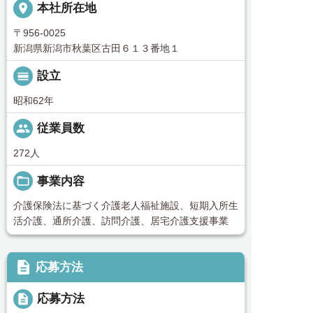
place
本社所在地
〒956-0025
新潟県新潟市秋葉区古田６１３番地１
calendar_view_day
設立
昭和62年
people
従業員数
272人
folder_open
事業内容
介護保険法に基づく介護老人福祉施設、短期入所生
活介護、通所介護、訪問介護、居宅介護支援事業
description
応募方法
description
応募方法