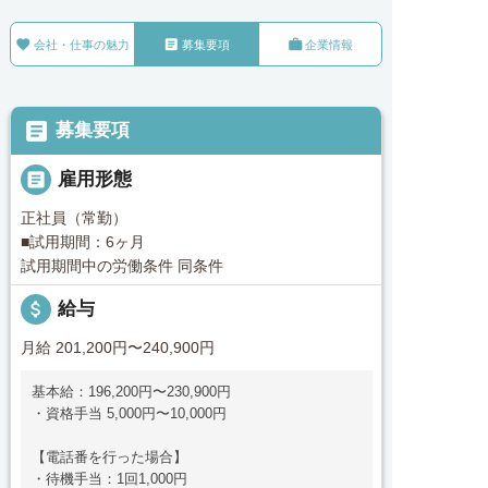



会社・仕事の魅力
募集要項
企業情報

募集要項

雇用形態
正社員（常勤）
■試用期間：6ヶ月
試用期間中の労働条件 同条件
attach_money
給与
月給 201,200円〜240,900円
基本給：196,200円〜230,900円
・資格手当 5,000円〜10,000円
【電話番を行った場合】
・待機手当：1回1,000円