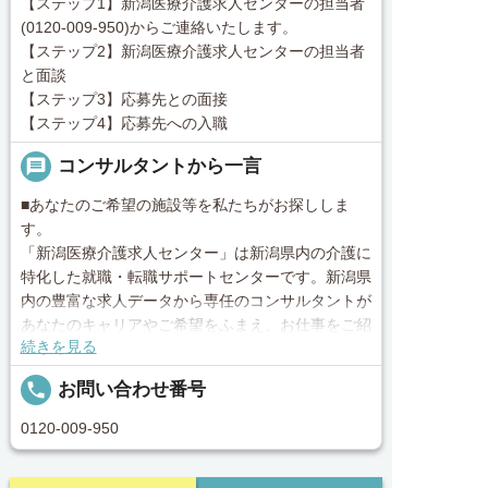
【ステップ1】新潟医療介護求人センターの担当者
(0120-009-950)からご連絡いたします。
【ステップ2】新潟医療介護求人センターの担当者
と面談
【ステップ3】応募先との面接
【ステップ4】応募先への入職
message
コンサルタントから一言
■あなたのご希望の施設等を私たちがお探ししま
す。
「新潟医療介護求人センター」は新潟県内の介護に
特化した就職・転職サポートセンターです。新潟県
内の豊富な求人データから専任のコンサルタントが
あなたのキャリアやご希望をふまえ、お仕事をご紹
続きを見る
介します。その後の面談調整や条件交渉まで、トー
タルサポート！就業開始前の不安はもちろん、就業
local_phone
お問い合わせ番号
後のお困りごとも当社のスタッフがしっかりとフォ
ロー致します！見学してみたい！施設の詳細を聞き
0120-009-950
たい！ など、まずはお気軽に「新潟医療介護求人
センター」にお問い合わせください。