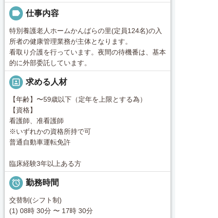
label
仕事内容
特別養護老人ホームかんばらの里(定員124名)の入
所者の健康管理業務が主体となります。
看取り介護を行っています。夜間の待機番は、基本
的に外部委託しています。
portrait
求める人材
【年齢】〜59歳以下（定年を上限とする為）
【資格】
看護師、准看護師
※いずれかの資格所持で可
普通自動車運転免許
臨床経験3年以上ある方

勤務時間
交替制(シフト制)
(1) 08時 30分 〜 17時 30分