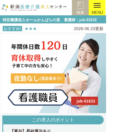
menu
検索
MENU
特別養護老人ホームかんばらの里 看護師：job-01632
おすすめ!
★★★
2026.06.23更新
この求人のポイント
【賞与】昇給賞与あり