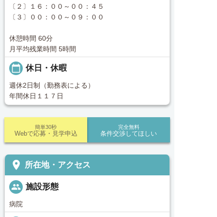
〔２〕１６：００～００：４５
〔３〕００：００～０９：００
休憩時間 60分
月平均残業時間 5時間
calendar_today
休日・休暇
週休2日制（勤務表による）
年間休日１１７日
簡単30秒
完全無料
Webで応募・見学申込
条件交渉してほしい
place
所在地・アクセス
people
施設形態
病院