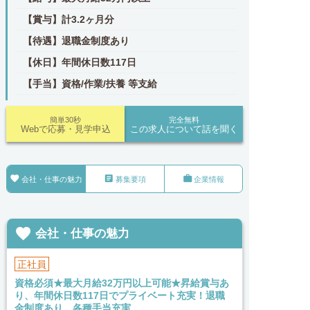
【賞与】計3.2ヶ月分
【待遇】退職金制度あり
【休日】年間休日数117日
【手当】資格/作業/扶養 等支給
簡単30秒
完全無料
Webで応募・見学申込
この求人について話を聞く



会社・仕事の魅力
募集要項
企業情報

会社・仕事の魅力
正社員
資格必須★最大月給32万円以上可能★昇給賞与あ
り、年間休日数117日でプライベート充実！退職
金制度あり、各種手当充実