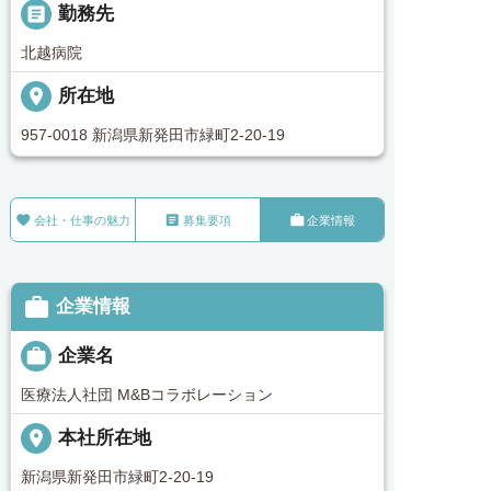
_pin
勤務先
北越病院
place
所在地
957-0018 新潟県新発田市緑町2-20-19



会社・仕事の魅力
募集要項
企業情報

企業情報

企業名
医療法人社団 M&Bコラボレーション
place
本社所在地
新潟県新発田市緑町2-20-19