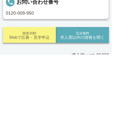
local_phone
お問い合わせ番号
後のお困りごとも当社のスタッフがしっかりとフォ
ロー致します！見学してみたい！施設の詳細を聞き
0120-009-950
たい！ など、まずはお気軽に「新潟医療介護求人
センター」にお問い合わせください。
簡単30秒
完全無料
Webで応募・見学申込
求人票以外の情報を聞く
■「シフト制、完全週休2、土日祝休み、土日休
み、日祝休み、週3以内可、短時間・扶養内、日勤
のみ、夜勤のみ、未経験歓迎、主ふ歓迎、曜日相談
求人ID：job-01222
可、土日祝のみ、年休110日～、残業月10H、保育/
託児所、産休・育休あり、Ｗワーク可、賞与あり、
求人へのご応募は
昇給あり、正社員登用、資格支援交通費支給、土日
お電話またはWEBから
Recommended
のみOK、平日のみOK、残業なし、週1週2日から


電話で応募
Webで応募・見学申込
OK、週3日～ OK、週4日以上OK、フリーター歓
あなたにおすすめの求人をご紹介
迎、パートアルバイト歓迎、急募求人、初心者歓
迎、無資格OK、短時間勤務の方も歓迎、フルタイ
正社員
ム勤務、資格取得サポート制度あり、完全週休2、
ナーシングホーム新潟駅南 施設内訪問介護：job-
新設・オープニング求人、ハローワーク求人」上記
00049.
の条件で働きたい方ご相談ください。
おすすめ
★★★
■「特別養護老人ホーム、介護老人保健施設、デイ
勤務地
新潟市中央区