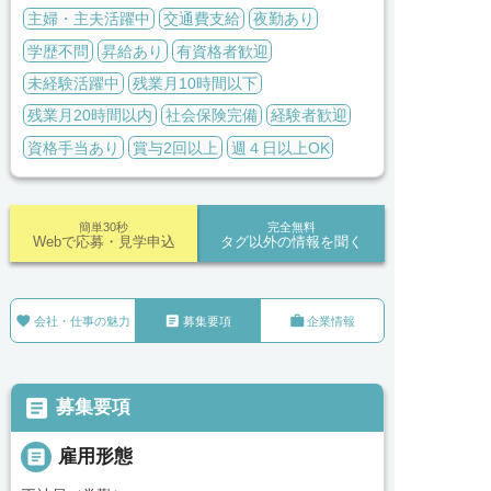
主婦・主夫活躍中
交通費支給
夜勤あり
学歴不問
昇給あり
有資格者歓迎
未経験活躍中
残業月10時間以下
残業月20時間以内
社会保険完備
経験者歓迎
資格手当あり
賞与2回以上
週４日以上OK
簡単30秒
完全無料
Webで応募・見学申込
タグ以外の情報を聞く



会社・仕事の魅力
募集要項
企業情報

募集要項

雇用形態