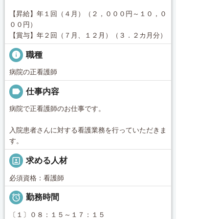
【昇給】年１回（４月）（２，０００円～１０，０
００円）
【賞与】年２回（７月、１２月）（３．２カ月分）
info
職種
病院の正看護師
label
仕事内容
病院で正看護師のお仕事です。
入院患者さんに対する看護業務を行っていただきま
す。
portrait
求める人材
必須資格：看護師

勤務時間
〔１〕０８：１５～１７：１５