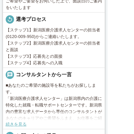
ご希望やご要望をお伺いした上で、面談日のご案内
をいたします
replay
選考プロセス
【ステップ1】新潟医療介護求人センターの担当者
(0120-009-950)からご連絡いたします。
【ステップ2】新潟医療介護求人センターの担当者
と面談
【ステップ3】応募先との面接
【ステップ4】応募先への入職
message
コンサルタントから一言
■あなたのご希望の施設等を私たちがお探ししま
す。
「新潟医療介護求人センター」は新潟県内の介護に
特化した就職・転職サポートセンターです。新潟県
内の豊富な求人データから専任のコンサルタントが
あなたのキャリアやご希望をふまえ、お仕事をご紹
続きを見る
介します。その後の面談調整や条件交渉まで、トー
タルサポート！就業開始前の不安はもちろん、就業