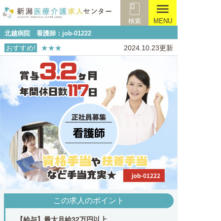
menu
検索
MENU
北越病院 看護師：job-01222
おすすめ!
★★★
2024.10.23更新
この求人のポイント
【給与】最大月給32万円以上