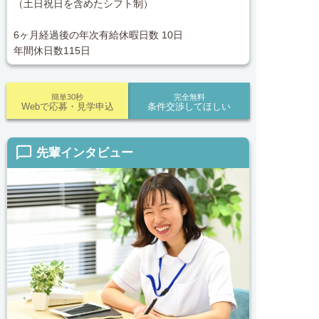
（土日祝日を含めたシフト制）
6ヶ月経過後の年次有給休暇日数 10日
年間休日数115日
簡単30秒
完全無料
Webで応募・見学申込
条件交渉してほしい
chat_bubble_outline
先輩インタビュー