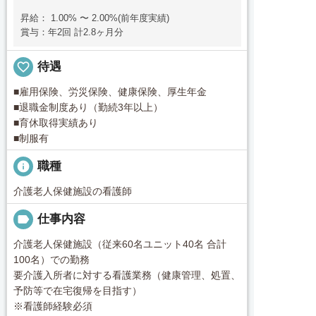
昇給： 1.00% 〜 2.00%(前年度実績)
賞与：年2回 計2.8ヶ月分
favorite_border
待遇
■雇用保険、労災保険、健康保険、厚生年金
■退職金制度あり（勤続3年以上）
■育休取得実績あり
■制服有
info
職種
介護老人保健施設の看護師
label
仕事内容
介護老人保健施設（従来60名ユニット40名 合計
100名）での勤務
要介護入所者に対する看護業務（健康管理、処置、
予防等で在宅復帰を目指す）
※看護師経験必須