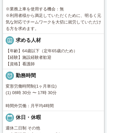
※業務上車を使用する機会：無
※利用者様から満足していただくために、明るく元
気な対応でチームワークを大切に就労していただけ
る方を求めます。
portrait
求める人材
【年齢】64歳以下（定年65歳のため）
【経験】施設経験者歓迎
【資格】看護師

勤務時間
変形労働時間制(1ヶ月単位)
(1) 08時 30分 〜 17時 30分
時間外労働：月平均4時間
calendar_today
休日・休暇
週休二日制 その他