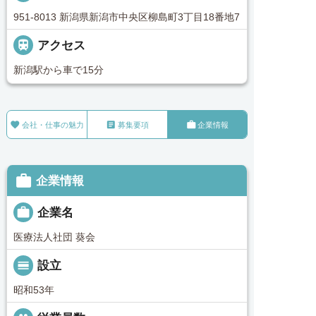
951-8013 新潟県新潟市中央区柳島町3丁目18番地7

アクセス
新潟駅から車で15分



会社・仕事の魅力
募集要項
企業情報

企業情報

企業名
医療法人社団 葵会
calendar_view_day
設立
昭和53年