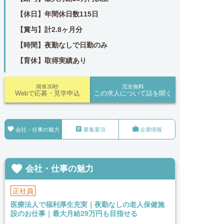
【休日】年間休日数115日
【賞与】計2.8ヶ月分
【時間】夜勤なしで日勤のみ
【育休】取得実績あり
簡単30秒
完全無料
Webで応募・見学申込
この求人について話を聞く



会社・仕事の魅力
募集要項
企業情報

会社・仕事の魅力
正社員
医療法人で福利厚生充実｜夜勤なしの老人保健施
設のお仕事｜最大月給29万円も目指せる