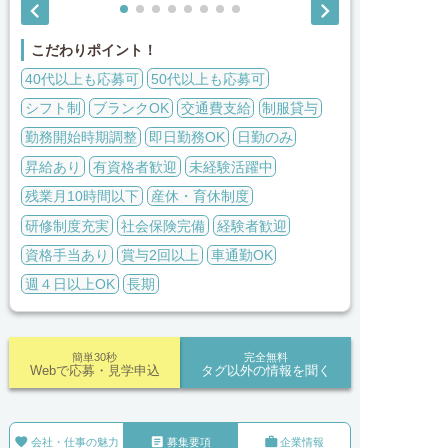


こだわりポイント！
40代以上も応募可
50代以上も応募可
シフト制
ブランクOK
交通費支給
制服貸与
勤務開始時期調整
即日勤務OK
日勤のみ
昇給あり
有資格者歓迎
未経験活躍中
残業月10時間以下
産休・育休制度
研修制度充実
社会保険完備
経験者歓迎
資格手当あり
賞与2回以上
車通勤OK
週４日以上OK
長期
簡単30秒
完全無料
Webで応募・見学申込
タグ以外の情報を聞く



会社・仕事の魅力
募集要項
企業情報