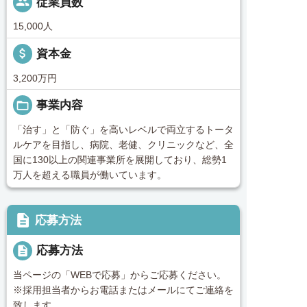
people
従業員数
15,000人
attach_money
資本金
3,200万円
folder_open
事業内容
「治す」と「防ぐ」を高いレベルで両立するトータ
ルケアを目指し、病院、老健、クリニックなど、全
国に130以上の関連事業所を展開しており、総勢1
万人を超える職員が働いています。
description
応募方法
description
応募方法
当ページの「WEBで応募」からご応募ください。
※採用担当者からお電話またはメールにてご連絡を
致します。