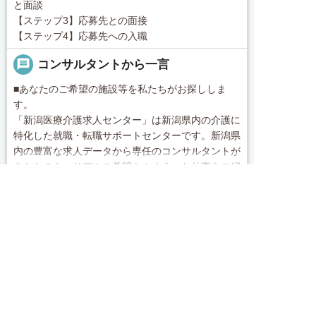
と面談
【ステップ3】応募先との面接
【ステップ4】応募先への入職
message
コンサルタントから一言
■あなたのご希望の施設等を私たちがお探ししま
す。
「新潟医療介護求人センター」は新潟県内の介護に
特化した就職・転職サポートセンターです。新潟県
内の豊富な求人データから専任のコンサルタントが
あなたのキャリアやご希望をふまえ、お仕事をご紹
続きを見る
介します。その後の面談調整や条件交渉まで、トー
求人へのご応募は
タルサポート！就業開始前の不安はもちろん、就業
お電話またはWEBから
local_phone
お問い合わせ番号
後のお困りごとも当社のスタッフがしっかりとフォ


電話で応募
Webで応募・見学申込
ロー致します！見学してみたい！施設の詳細を聞き
0120-009-950
たい！ など、まずはお気軽に「新潟医療介護求人
センター」にお問い合わせください。
簡単30秒
完全無料
Webで応募・見学申込
求人票以外の情報を聞く
■「シフト制、完全週休2、土日祝休み、土日休
み、日祝休み、週3以内可、短時間・扶養内、日勤