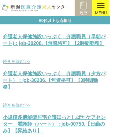
menu
履歴
MENU
60代以上も応募可
介護老人保健施設いっぷく 介護職員（早朝パ
ート)：job-30208.【無資格可】【2時間勤務】
続きを読む >>
介護老人保健施設いっぷく 介護職員（夕方パ
ート）：job-30206.【無資格可】【3時間勤
務】
続きを読む >>
小規模多機能型居宅介護ほっとしばたケアセン
ター 看護師（パート）：job-00750.【日勤の
み】【昇給あり】