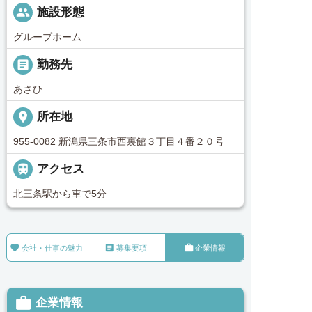
people
施設形態
グループホーム
_pin
勤務先
あさひ
place
所在地
955-0082 新潟県三条市西裏館３丁目４番２０号

アクセス
北三条駅から車で5分



会社・仕事の魅力
募集要項
企業情報

企業情報