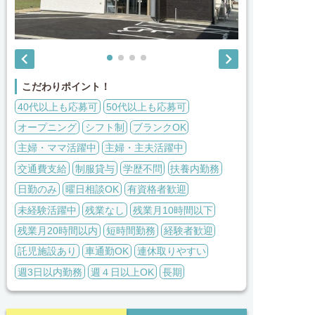


こだわりポイント！
40代以上も応募可
50代以上も応募可
オープニング
シフト制
ブランクOK
主婦・ママ活躍中
主婦・主夫活躍中
交通費支給
制服貸与
学歴不問
扶養内勤務
日勤のみ
曜日相談OK
有資格者歓迎
未経験活躍中
残業なし
残業月10時間以下
残業月20時間以内
短時間勤務
経験者歓迎
託児施設あり
車通勤OK
連休取りやすい
週3日以内勤務
週４日以上OK
長期