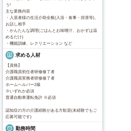
う!
主な業務内容
・入居者様の生活介助全般(入浴・食事・排泄等)、
お話し相手
・かんたんな調理(ごはんとお味噌汁、おかずは温
めるだけ)
・機能訓練、レクリエーション など
portrait
求める人材
【資格】
介護職員初任者研修修了者
介護職員実務者研修修了者
ホームヘルパー2級
※いずれか必須
普通自動車運転免許 ※必須
認知症の方の介護経験がある方歓迎(未経験でもご
応募可能です)

勤務時間