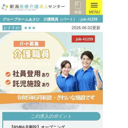
menu
検索
MENU
グループホームあさひ 介護職員（パート）：job-41259
おすすめ!
★★★
2026.06.02更新
この求人のポイント
【R5年6月新設】オープニング