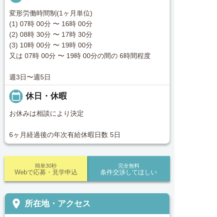
変形労働時間制(1ヶ月単位)
(1) 07時 00分 〜 16時 00分
(2) 08時 30分 〜 17時 30分
(3) 10時 00分 〜 19時 00分
又は 07時 00分 〜 19時 00分の間の 6時間程度
週3日〜週5日
calendar_today
休日・休暇
お休みは相談により決定
6ヶ月経過後の年次有給休暇日数 5日
簡単30秒
完全無料
Webで応募・見学申込
条件交渉してほしい
place
所在地・アクセス