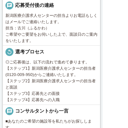
chat
応募受付後の連絡
新潟医療介護求人センターの担当よりお電話もしく
はメールでご連絡いたします。
担当：古川（ふるかわ）
ご希望やご要望をお伺いした上で、面談日のご案内
をいたします。
replay
選考プロセス
◎ご応募後は、以下の流れで進めて参ります。
【ステップ1】新潟医療介護求人センターの担当者
(0120-009-950)からご連絡いたします。
【ステップ2】新潟医療介護求人センターの担当者
と面談
【ステップ3】応募先との面接
【ステップ4】応募先への入職
message
コンサルタントから一言
■あなたのご希望の施設等を私たちがお探ししま
す。