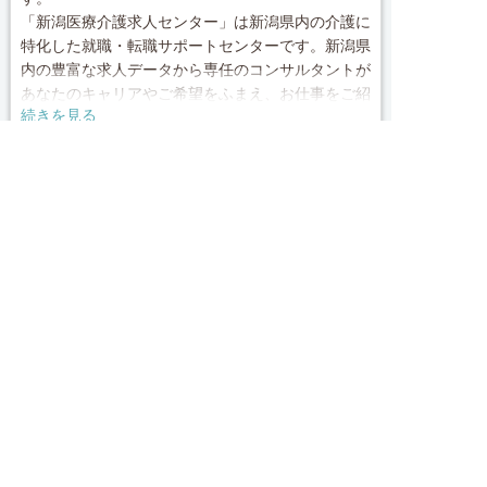
「新潟医療介護求人センター」は新潟県内の介護に
特化した就職・転職サポートセンターです。新潟県
内の豊富な求人データから専任のコンサルタントが
あなたのキャリアやご希望をふまえ、お仕事をご紹
続きを見る
介します。その後の面談調整や条件交渉まで、トー
タルサポート！就業開始前の不安はもちろん、就業
local_phone
お問い合わせ番号
後のお困りごとも当社のスタッフがしっかりとフォ
求人へのご応募は
お電話またはWEBから
ロー致します！見学してみたい！施設の詳細を聞き
0120-009-950


電話で応募
Webで応募・見学申込
たい！ など、まずはお気軽に「新潟医療介護求人
センター」にお問い合わせください。
簡単30秒
完全無料
Webで応募・見学申込
求人票以外の情報を聞く
■「シフト制、完全週休2、土日祝休み、土日休
み、日祝休み、週3以内可、短時間・扶養内、日勤
のみ、夜勤のみ、未経験歓迎、主ふ歓迎、曜日相談
求人ID：job-41259
可、土日祝のみ、年休110日～、残業月10H、保育/
託児所、産休・育休あり、Ｗワーク可、賞与あり、
昇給あり、正社員登用、資格支援交通費支給、土日
Recommended
のみOK、平日のみOK、残業なし、週1週2日から
OK、週3日～ OK、週4日以上OK、フリーター歓
あなたにおすすめの求人をご紹介
迎、パートアルバイト歓迎、急募求人、初心者歓