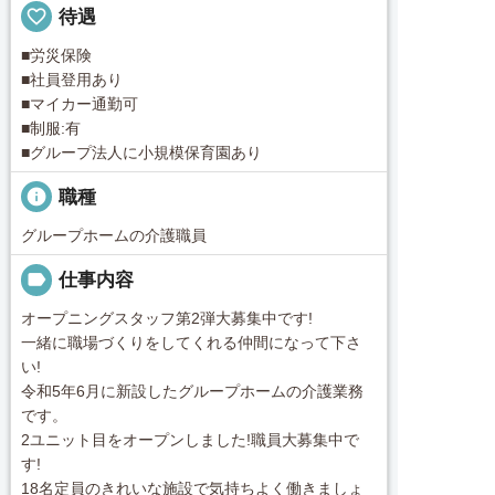
favorite_border
待遇
■労災保険
■社員登用あり
■マイカー通勤可
■制服:有
■グループ法人に小規模保育園あり
info
職種
グループホームの介護職員
label
仕事内容
オープニングスタッフ第2弾大募集中です!
一緒に職場づくりをしてくれる仲間になって下さ
い!
令和5年6月に新設したグループホームの介護業務
です。
2ユニット目をオープンしました!職員大募集中で
す!
18名定員のきれいな施設で気持ちよく働きましょ