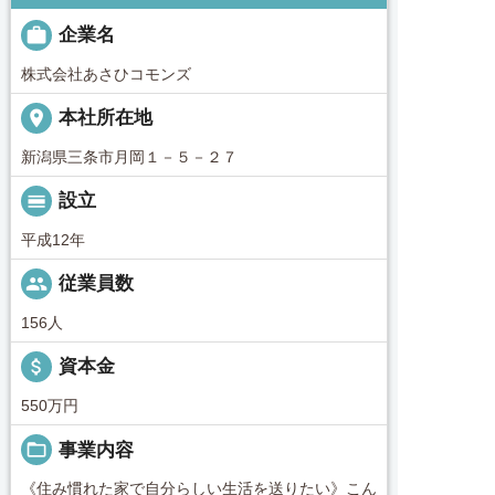

企業名
株式会社あさひコモンズ
place
本社所在地
新潟県三条市月岡１－５－２７
calendar_view_day
設立
平成12年
people
従業員数
156人
attach_money
資本金
550万円
folder_open
事業内容
《住み慣れた家で自分らしい生活を送りたい》こん