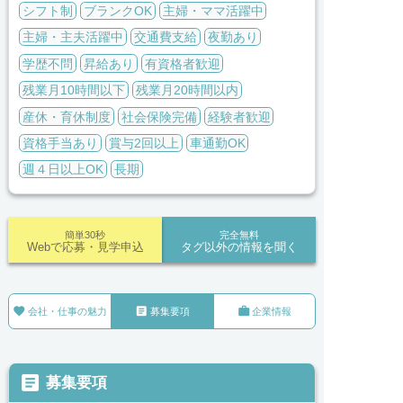
シフト制
ブランクOK
主婦・ママ活躍中
主婦・主夫活躍中
交通費支給
夜勤あり
学歴不問
昇給あり
有資格者歓迎
残業月10時間以下
残業月20時間以内
産休・育休制度
社会保険完備
経験者歓迎
資格手当あり
賞与2回以上
車通勤OK
週４日以上OK
長期
簡単30秒
完全無料
Webで応募・見学申込
タグ以外の情報を聞く



会社・仕事の魅力
募集要項
企業情報

募集要項