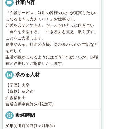
label
仕事内容
『介護サービスご利用の皆様の人生が充実したもの
になるように支えていく』お仕事です。
介護を必要とする人、お一人おひとりに向き合い
「自立を支援する」「生きる力を支え、取り戻す」
ことをご支援します。
食事や入浴、排泄の支援、身のまわりのお世話など
を通して
生活が豊かになるようにはどうすればよいか、多職
種と連携してご提供いたします。
portrait
求める人材
【学歴】大卒
【資格】※必須
介護福祉士
普通自動車免許(AT限定可)

勤務時間
変形労働時間制(1ヶ月単位)