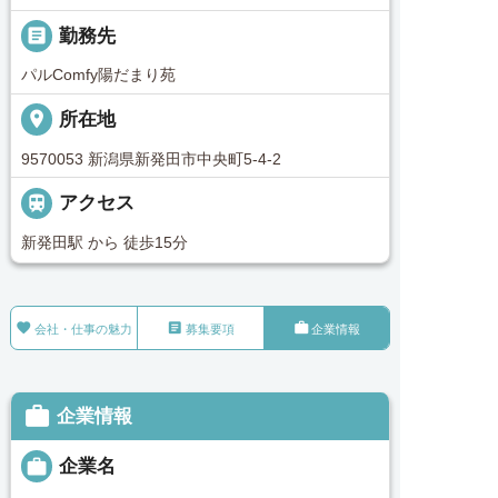
_pin
勤務先
パルComfy陽だまり苑
place
所在地
9570053 新潟県新発田市中央町5-4-2

アクセス
新発田駅 から 徒歩15分



会社・仕事の魅力
募集要項
企業情報

企業情報

企業名