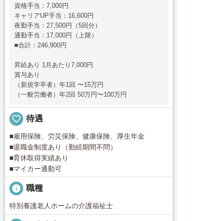
資格手当：7,000円
キャリアUP手当：16,600円
夜勤手当：27,500円（5回分）
通勤手当：17,000円（上限）
■合計：246,900円
昇給あり 1月あたり7,000円
賞与あり
（新規学卒者）年1回 〜15万円
（一般労働者）年2回 50万円〜100万円
favorite_border
待遇
■雇用保険、労災保険、健康保険、厚生年金
■退職金制度あり（勤続期間不問）
■育休取得実績あり
■マイカー通勤可
info
職種
特別養護老人ホームの介護福祉士