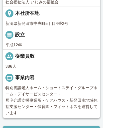
社会福祉法人 いじみの福祉会
place
本社所在地
新潟県新発田市中央町5丁目4番2号
calendar_view_day
設立
平成12年
people
従業員数
386人
folder_open
事業内容
特別養護老人ホーム・ショートステイ・グループホ
ーム・デイサービスセンター・
居宅介護支援事業所・ケアハウス・新発田南地域包
括支援センター・保育園・フィットネスを運営して
います