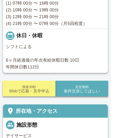
(1) 07時 00分 〜 16時 00分
(2) 10時 00分 〜 19時 00分
(3) 12時 00分 〜 21時 00分
(4) 21時 00分 〜 07時 00分（月5回程度）
calendar_today
休日・休暇
シフトによる
6ヶ月経過後の年次有給休暇日数 10日
年間休日数112日
簡単30秒
完全無料
Webで応募・見学申込
条件交渉してほしい
place
所在地・アクセス
people
施設形態
デイサービス