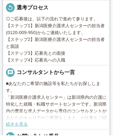
replay
選考プロセス
◎ご応募後は、以下の流れで進めて参ります。
【ステップ1】新潟医療介護求人センターの担当者
(0120-009-950)からご連絡いたします。
【ステップ2】新潟医療介護求人センターの担当者
と面談
【ステップ3】応募先との面接
【ステップ4】応募先への入職
message
コンサルタントから一言
■あなたのご希望の施設等を私たちがお探ししま
す。
「新潟医療介護求人センター」は新潟県内の介護に
特化した就職・転職サポートセンターです。新潟県
内の豊富な求人データから専任のコンサルタントが
あなたのキャリアやご希望をふまえ、お仕事をご紹
続きを見る
介します。その後の面談調整や条件交渉まで、トー
タルサポート！就業開始前の不安はもちろん、就業
local_phone
お問い合わせ番号
後のお困りごとも当社のスタッフがしっかりとフォ