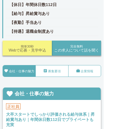
【休日】年間休日数112日
【給与】昇給賞与あり
【夜勤】手当あり
【待遇】退職金制度あり
簡単30秒
完全無料
Webで応募・見学申込
この求人について話を聞く



会社・仕事の魅力
募集要項
企業情報

会社・仕事の魅力
正社員
大卒スタートでしっかり評価される給与体系｜昇
給賞与あり｜年間休日数112日でプライベートも
充実