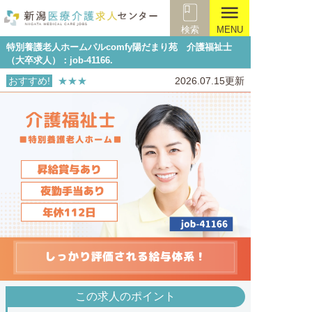
menu
検索
MENU
特別養護老人ホームパルcomfy陽だまり苑 介護福祉士
（大卒求人）：job-41166.
おすすめ!
★★★
2026.07.15更新
この求人のポイント