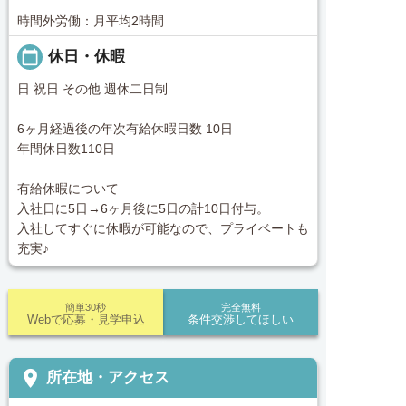
時間外労働：月平均2時間
calendar_today
休日・休暇
日 祝日 その他 週休二日制
6ヶ月経過後の年次有給休暇日数 10日
年間休日数110日
有給休暇について
入社日に5日→6ヶ月後に5日の計10日付与。
入社してすぐに休暇が可能なので、プライベートも
充実♪
簡単30秒
完全無料
Webで応募・見学申込
条件交渉してほしい
place
所在地・アクセス