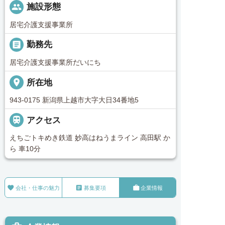
people
施設形態
居宅介護支援事業所
_pin
勤務先
居宅介護支援事業所だいにち
place
所在地
943-0175 新潟県上越市大字大日34番地5

アクセス
えちごトキめき鉄道 妙高はねうまライン 高田駅 か
ら 車10分



会社・仕事の魅力
募集要項
企業情報