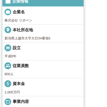

企業情報

企業名
株式会社 リボーン
place
本社所在地
新潟県上越市大字大日34番地5
calendar_view_day
設立
平成8年
people
従業員数
800人
attach_money
資本金
1,000万円
folder_open
事業内容