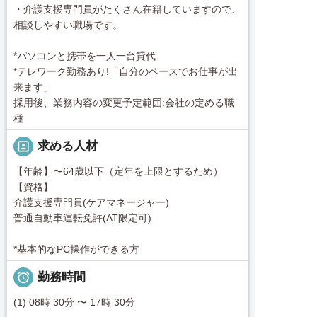
・介護支援専門員がたくさん在籍していますので、
相談しやすい職場です。
*パソコンと携帯を一人一台貸代
*テレワーク勤務あり!「自分のペースでお仕事が出
来ます」
採用後、業務内容の変更予定範囲:会社の定める職
種
portrait
求める人材
【年齢】〜64歳以下（定年を上限とするため）
【資格】
介護支援専門員(ケアマネージャー)
普通自動車運転免許(AT限定可)
*基本的なPC操作ができる方

勤務時間
(1) 08時 30分 〜 17時 30分