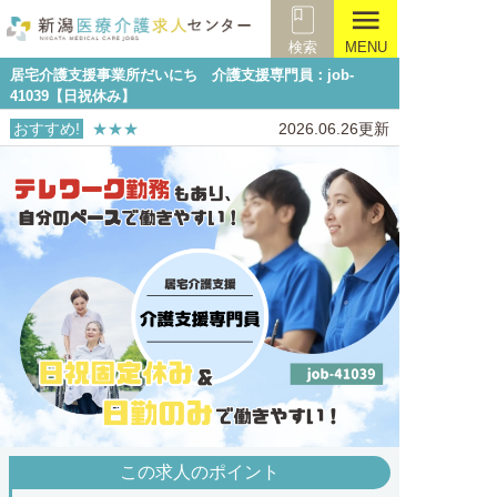
menu
検索
MENU
居宅介護支援事業所だいにち 介護支援専門員：job-
41039【日祝休み】
おすすめ!
★★★
2026.06.26更新
この求人のポイント