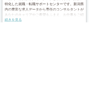
特化した就職・転職サポートセンターです。新潟県
内の豊富な求人データから専任のコンサルタントが
あなたのキャリアやご希望をふまえ、お仕事をご紹
続きを見る
介します。その後の面談調整や条件交渉まで、トー
タルサポート！就業開始前の不安はもちろん、就業
求人へのご応募は
local_phone
お問い合わせ番号
後のお困りごとも当社のスタッフがしっかりとフォ
お電話またはWEBから
ロー致します！見学してみたい！施設の詳細を聞き
0120-009-950


たい！ など、まずはお気軽に「新潟医療介護求人
電話で応募
Webで応募・見学申込
センター」にお問い合わせください。
簡単30秒
完全無料
Webで応募・見学申込
求人票以外の情報を聞く
■「シフト制、完全週休2、土日祝休み、土日休
み、日祝休み、週3以内可、短時間・扶養内、日勤
のみ、夜勤のみ、未経験歓迎、主ふ歓迎、曜日相談
求人ID：job-41039
可、土日祝のみ、年休110日～、残業月10H、保育/
託児所、産休・育休あり、Ｗワーク可、賞与あり、
昇給あり、正社員登用、資格支援交通費支給、土日
Recommended
のみOK、平日のみOK、残業なし、週1週2日から
OK、週3日～ OK、週4日以上OK、フリーター歓
あなたにおすすめの求人をご紹介
迎、パートアルバイト歓迎、急募求人、初心者歓
迎、無資格OK、短時間勤務の方も歓迎、フルタイ
正社員