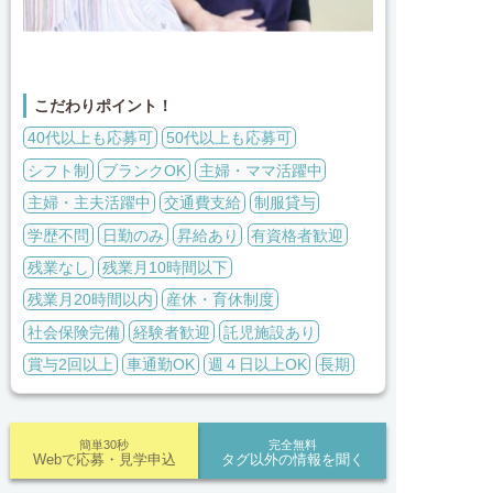
こだわりポイント！
40代以上も応募可
50代以上も応募可
シフト制
ブランクOK
主婦・ママ活躍中
主婦・主夫活躍中
交通費支給
制服貸与
学歴不問
日勤のみ
昇給あり
有資格者歓迎
残業なし
残業月10時間以下
残業月20時間以内
産休・育休制度
社会保険完備
経験者歓迎
託児施設あり
賞与2回以上
車通勤OK
週４日以上OK
長期
簡単30秒
完全無料
Webで応募・見学申込
タグ以外の情報を聞く