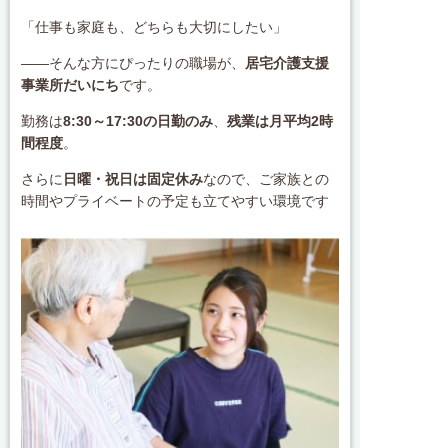
「仕事も家庭も、どちらも大切にしたい」
――そんな方にぴったりの職場が、
居宅介護支援
事業所だいにち
です。
勤務は
8:30～17:30の日勤のみ
、
残業は月平均2時
間程度
。
さらに
日曜・祝日は固定休み
なので、ご家族との
時間やプライベートの予定も立てやすい環境です