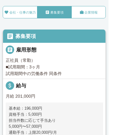



会社・仕事の魅力
募集要項
企業情報

募集要項

雇用形態
正社員（常勤）
■試用期間：3ヶ月
試用期間中の労働条件 同条件
attach_money
給与
月給 201,000円
基本給：196,000円
資格手当：5,000円
担当件数に応じて手当あり
5,000円〜57,000円
通勤手当：上限20,000円/月