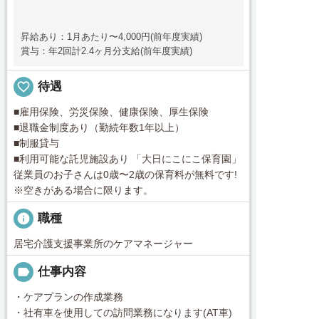
昇給あり：1月あたり〜4,000円(前年度実績)
賞与：年2回計2.4ヶ月分支給(前年度実績)
favorite_border
待遇
■雇用保険、労災保険、健康保険、厚生保険
■退職金制度あり（勤続年数1年以上）
■制服貸与
■利用可能な託児施設あり 「大日にこにこ保育園」
従業員のお子さんは0歳〜2歳の保育料が無料です!
※空きがある場合に限ります。
info
職種
居宅介護支援事業所のケアマネージャー
label
仕事内容
・ケアプランの作成業務
・社有車を使用しての訪問業務になります(AT車)