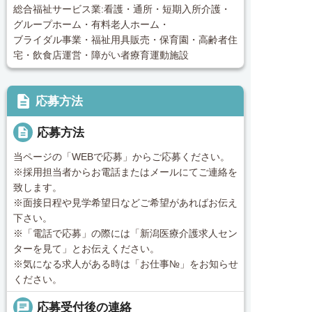
総合福祉サービス業:看護・通所・短期入所介護・
グループホーム・有料老人ホーム・
ブライダル事業・福祉用具販売・保育園・高齢者住
宅・飲食店運営・障がい者療育運動施設
description
応募方法
description
応募方法
当ページの「WEBで応募」からご応募ください。
※採用担当者からお電話またはメールにてご連絡を
致します。
※面接日程や見学希望日などご希望があればお伝え
下さい。
※「電話で応募」の際には「新潟医療介護求人セン
ターを見て」とお伝えください。
※気になる求人がある時は「お仕事№」をお知らせ
ください。
chat
応募受付後の連絡