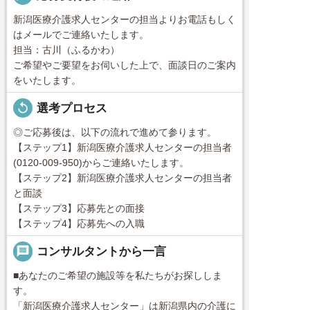
新潟医療介護求人センターの担当よりお電話もしく
はメールでご連絡いたします。
担当：古川（ふるかわ）
ご希望やご要望をお伺いした上で、面談日のご案内
をいたします。
replay
選考プロセス
◎ご応募後は、以下の流れで進めて参ります。
【ステップ1】新潟医療介護求人センターの担当者
(0120-009-950)からご連絡いたします。
【ステップ2】新潟医療介護求人センターの担当者
と面談
【ステップ3】応募先との面接
【ステップ4】応募先への入職
message
コンサルタントから一言
■あなたのご希望の施設等を私たちがお探ししま
す。
「新潟医療介護求人センター」は新潟県内の介護に