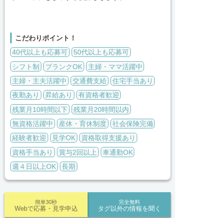
こだわりポイント！
40代以上も応募可
50代以上も応募可
シフト制
ブランクOK
主婦・ママ活躍中
主婦・主夫活躍中
交通費支給
住宅手当あり
夜勤あり
昇給あり
有資格者歓迎
残業月10時間以下
残業月20時間以内
無資格活躍中
産休・育休制度
社会保険完備
経験者歓迎
見学OK
資格取得支援あり
資格手当あり
賞与2回以上
車通勤OK
週４日以上OK
長期
簡単30秒
完全無料
Webで応募・見学申込
タグ以外の情報を聞く