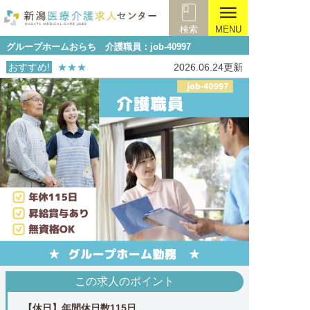
menu
検索
MENU
グループホームおらち 介護職員：job-40997
おすすめ!
★★★
2026.06.24更新
この求人のポイント
【休日】年間休日数115日