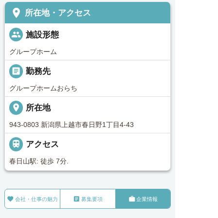
place
所在地・アクセス
people
施設形態
グループホーム
_pin
勤務先
グループホームおらち
place
所在地
943-0803 新潟県上越市春日野1丁目4-43

アクセス
春日山駅: 徒歩 7分.



会社・仕事の魅力
募集要項
企業情報