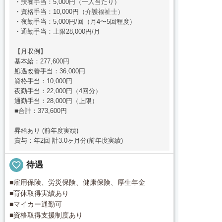
・扶養手当：5,000円（一人当たり）
・資格手当：10,000円（介護福祉士）
・夜勤手当：5,000円/回（月4〜5回程度）
・通勤手当：上限28,000円/月
【月収例】
基本給：277,600円
処遇改善手当：36,000円
資格手当：10,000円
夜勤手当：22,000円（4回分）
通勤手当：28,000円（上限）
■合計：373,600円
昇給あり (前年度実績)
賞与：年2回 計3.0ヶ月分(前年度実績)
favorite_border
待遇
■雇用保険、労災保険、健康保険、厚生年金
■育休取得実績あり
■マイカー通勤可
■資格取得支援制度あり