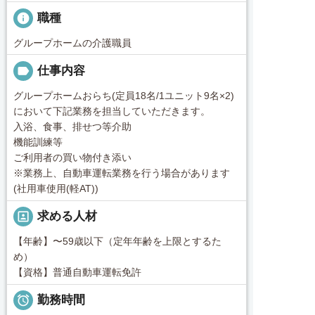
info
職種
グループホームの介護職員
label
仕事内容
グループホームおらち(定員18名/1ユニット9名×2)
において下記業務を担当していただきます。
入浴、食事、排せつ等介助
機能訓練等
ご利用者の買い物付き添い
※業務上、自動車運転業務を行う場合があります
(社用車使用(軽AT))
portrait
求める人材
【年齢】〜59歳以下（定年年齢を上限とするた
め）
【資格】普通自動車運転免許

勤務時間