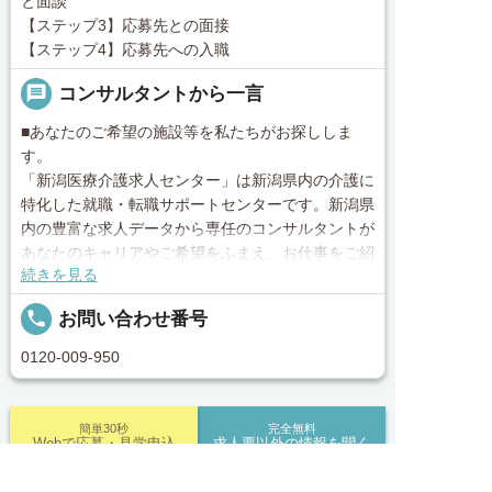
と面談
【ステップ3】応募先との面接
【ステップ4】応募先への入職
message
コンサルタントから一言
■あなたのご希望の施設等を私たちがお探ししま
す。
「新潟医療介護求人センター」は新潟県内の介護に
特化した就職・転職サポートセンターです。新潟県
内の豊富な求人データから専任のコンサルタントが
あなたのキャリアやご希望をふまえ、お仕事をご紹
続きを見る
介します。その後の面談調整や条件交渉まで、トー
タルサポート！就業開始前の不安はもちろん、就業
local_phone
お問い合わせ番号
後のお困りごとも当社のスタッフがしっかりとフォ
ロー致します！見学してみたい！施設の詳細を聞き
0120-009-950
たい！ など、まずはお気軽に「新潟医療介護求人
センター」にお問い合わせください。
簡単30秒
完全無料
Webで応募・見学申込
求人票以外の情報を聞く
■「シフト制、完全週休2、土日祝休み、土日休
み、日祝休み、週3以内可、短時間・扶養内、日勤
求人へのご応募は