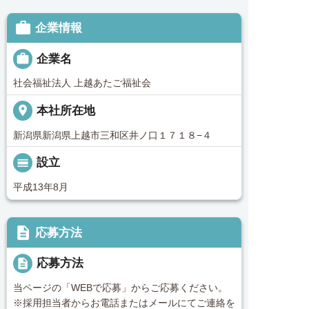

企業情報

企業名
社会福祉法人 上越あたご福祉会
place
本社所在地
新潟県新潟県上越市三和区井ノ口１７１８−４
calendar_view_day
設立
平成13年8月
description
応募方法
description
応募方法
当ページの「WEBで応募」からご応募ください。
※採用担当者からお電話またはメールにてご連絡を