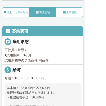



会社・仕事の魅力
募集要項
企業情報

募集要項

雇用形態
正社員（常勤）
■試用期間：3ヶ月
試用期間中の労働条件 同条件
attach_money
給与
月給 194,000円〜373,600円
基本給：158,000円〜277,600円
※経験者は前職給与を考慮します。
・処遇改善手当：36,000円