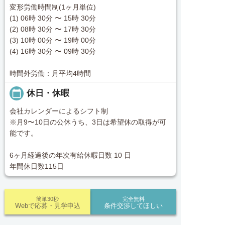
変形労働時間制(1ヶ月単位)
(1) 06時 30分 〜 15時 30分
(2) 08時 30分 〜 17時 30分
(3) 10時 00分 〜 19時 00分
(4) 16時 30分 〜 09時 30分
時間外労働：月平均4時間
calendar_today
休日・休暇
会社カレンダーによるシフト制
※月9〜10日の公休うち、3日は希望休の取得が可
能です。
6ヶ月経過後の年次有給休暇日数 10 日
年間休日数115日
簡単30秒
完全無料
Webで応募・見学申込
条件交渉してほしい