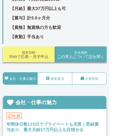
【月給】最大37万円以上も可
【賞与】計3.0ヶ月分
【資格】無資格の方も歓迎
【夜勤】手当あり
簡単30秒
完全無料
Webで応募・見学申込
この求人について話を聞く



会社・仕事の魅力
募集要項
企業情報

会社・仕事の魅力
正社員
年間休日数115日でプライベートも充実｜昇給賞
与あり、最大月給37万円以上も目指せる