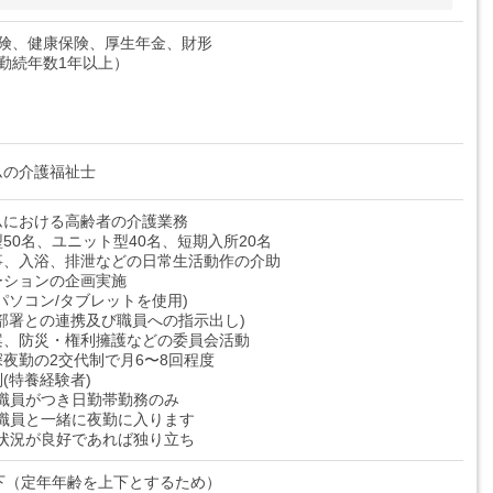
保険、健康保険、厚生年金、財形
勤続年数1年以上）
ムの介護福祉士
ムにおける高齢者の介護業務
50名、ユニット型40名、短期入所20名
事、入浴、排泄などの日常生活動作の介助
ーションの企画実施
パソコン/タブレットを使用)
部署との連携及び職員への指示出し)
案、防災・権利擁護などの委員会活動
夜勤の2交代制で月6〜8回程度
(特養経験者)
担当職員がつき日勤帯勤務のみ
担当職員と一緒に夜勤に入ります
習得状況が良好であれば独り立ち
下（定年年齢を上下とするため）