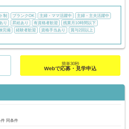
ト制
ブランクOK
主婦・ママ活躍中
主婦・主夫活躍中
あり
昇給あり
有資格者歓迎
残業月10時間以下
険完備
経験者歓迎
資格手当あり
賞与2回以上
簡単30秒
Webで応募・見学申込
件 同条件