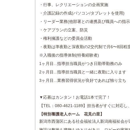
・行事、レクリエーションの企画実施
・介護記録の作成(パソコン/タブレットを使用)
・リーダー業務(他部署との連携及び職員への指示
・ケアプランの立案、防災
・権利擁護などの委員会活動
・夜勤は準夜勤と深夜勤の2交代制で月6〜8回程
※入職後の指導体制(特養経験者)
1ヶ月目...指導担当職員がつき日勤帯勤務のみ
2ヶ月目...指導担当職員と一緒に夜勤に入ります
3ヶ月目...業務習得状況が良好であれば独り立ち
▼応募はカンタン！お電話1本で完了！
【TEL：080-4621-1189】担当者がすぐに
【特別養護老人ホーム 花見の里】
新潟市西蒲区にある社会福祉法人新潟南福祉会が
施設は敷地も建物もゆとりがあり、ロビーや家族