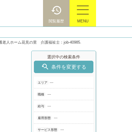
閲覧履歴
MENU
老人ホーム花見の里 介護福祉士：job-40985.
選択中の検索条件

条件を変更する
---
エリア
---
職種
---
給与
---
雇用形態
---
サービス形態