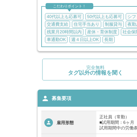
こだわりポイント！
40代以上も応募可
50代以上も応募可
シフ
交通費支給
住宅手当あり
制服貸与
夜勤
残業月20時間以内
産休・育休制度
社会保
車通勤OK
週４日以上OK
長期
完全無料
タグ以外の情報を聞く
person
募集要項
正社員（常勤）
■試用期間：6ヶ月
雇用形態
試用期間中の労働条