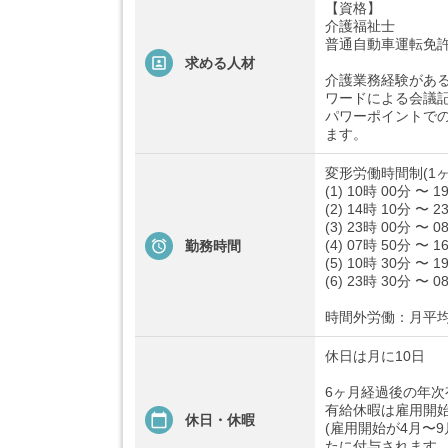
【資格】
介護福祉士
普通自動車運転免
求める人材
介護業務経験があ
ワードによる会議
パワーポイントでの
ます。
変形労働時間制(1ヶ
(1) 10時 00分 〜 1
(2) 14時 10分 〜 2
(3) 23時 00分 〜 0
(4) 07時 50分 〜 1
勤務時間
(5) 10時 30分 〜 1
(6) 23時 30分 〜 0
時間外労働：月平均
休日は月に10日
6ヶ月経過後の年次
有給休暇は雇用開
休日・休暇
(雇用開始が4月〜
たに付与されます。