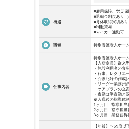
■雇用保険、労災
■退職金制度あり（
■育休取得実績あり
待遇
■制服貸与
■マイカー通勤可
特別養護老人ホー
職種
特別養護老人ホー
【入所定員】従来型
・施設利用者の食
・行事、レクリエ
・介護記録の作成(
・リーダー業務(他
仕事内容
・ケアプランの立
・夜勤は準夜勤と深
※入職後の指導体制
1ヶ月目...指導
2ヶ月目...指導
3ヶ月目...業務
【年齢】〜59歳以