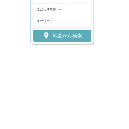
---
こだわり条件
---
キーワード

地図から検索