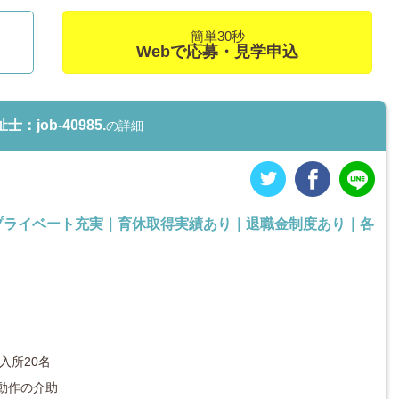
簡単30秒
Webで応募・見学申込
ob-40985.
の詳細
でプライベート充実｜育休取得実績あり｜退職金制度あり｜各
入所20名
動作の介助