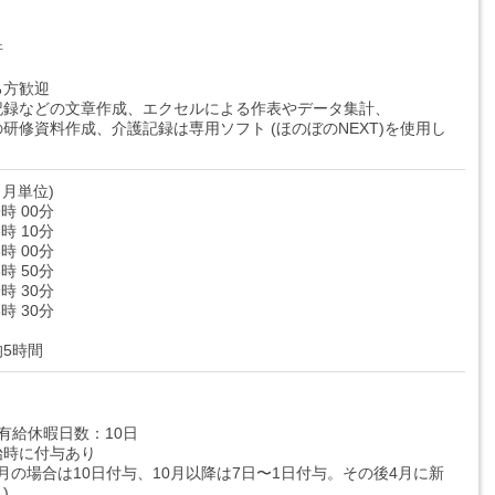
許
る方歓迎
記録などの文章作成、エクセルによる作表やデータ集計、
研修資料作成、介護記録は専用ソフト (ほのぼのNEXT)を使用し
月単位)
9時 00分
3時 10分
8時 00分
6時 50分
9時 30分
8時 30分
5時間
有給休暇日数：10日
始時に付与あり
9月の場合は10日付与、10月以降は7日〜1日付与。その後4月に新
)