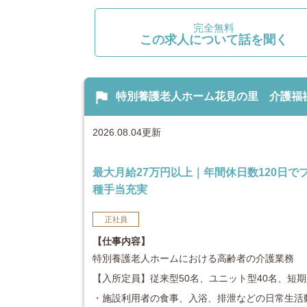
完全無料
この求人について話を聞く
flag
特別養護老人ホーム花見の里 介護福祉士：j
2026.08.04更新
最大月給27万円以上｜年間休日数120日
種手当充実
正社員
【仕事内容】
特別養護老人ホームにおける高齢者の介護業務
【入所定員】従来型50名、ユニット型40名、短期
・施設利用者の食事、入浴、排泄などの日常生活