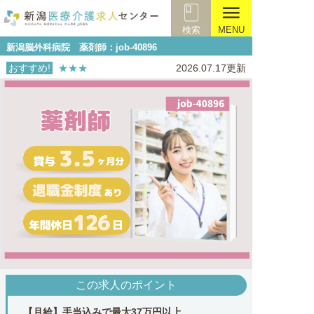
menu
検索
MENU
新潟脳外科病院 薬剤師：job-40896
おすすめ!
★★★
2026.07.17更新
この求人のポイント
【月給】手当込みで最大37万円以上