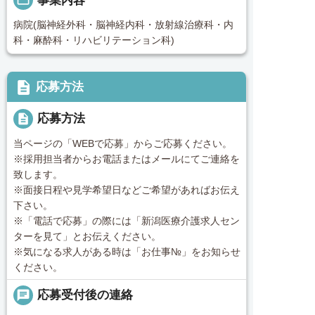
folder_open
事業内容
病院(脳神経外科・脳神経内科・放射線治療科・内
科・麻酔科・リハビリテーション科)
description
応募方法
description
応募方法
当ページの「WEBで応募」からご応募ください。
※採用担当者からお電話またはメールにてご連絡を
致します。
※面接日程や見学希望日などご希望があればお伝え
下さい。
※「電話で応募」の際には「新潟医療介護求人セン
ターを見て」とお伝えください。
※気になる求人がある時は「お仕事№」をお知らせ
ください。
chat
応募受付後の連絡