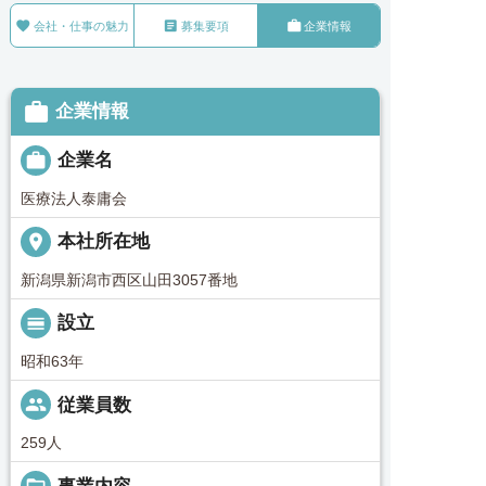



会社・仕事の魅力
募集要項
企業情報

企業情報

企業名
医療法人泰庸会
place
本社所在地
新潟県新潟市西区山田3057番地
calendar_view_day
設立
昭和63年
people
従業員数
259人