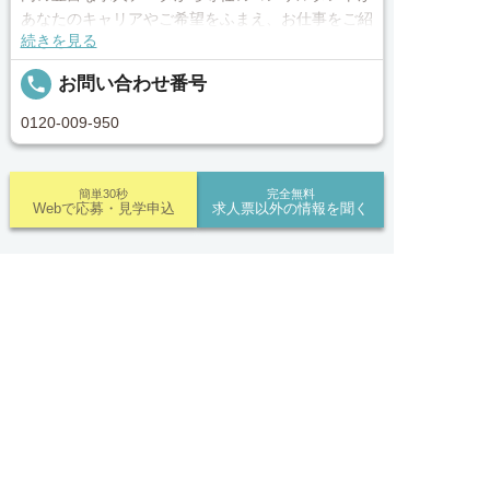
あなたのキャリアやご希望をふまえ、お仕事をご紹
続きを見る
介します。その後の面談調整や条件交渉まで、トー
タルサポート！就業開始前の不安はもちろん、就業
local_phone
お問い合わせ番号
後のお困りごとも当社のスタッフがしっかりとフォ
ロー致します！見学してみたい！施設の詳細を聞き
0120-009-950
たい！ など、まずはお気軽に「新潟医療介護求人
センター」にお問い合わせください。
簡単30秒
完全無料
Webで応募・見学申込
求人票以外の情報を聞く
■「シフト制、完全週休2、土日祝休み、土日休
み、日祝休み、週3以内可、短時間・扶養内、日勤
のみ、夜勤のみ、未経験歓迎、主ふ歓迎、曜日相談
求人ID：job-40896
可、土日祝のみ、年休110日～、残業月10H、保育/
求人へのご応募は
託児所、産休・育休あり、Ｗワーク可、賞与あり、
お電話またはWEBから
昇給あり、正社員登用、資格支援交通費支給、土日


電話で応募
Webで応募・見学申込
Recommended
のみOK、平日のみOK、残業なし、週1週2日から
OK、週3日～ OK、週4日以上OK、フリーター歓
あなたにおすすめの求人をご紹介
迎、パートアルバイト歓迎、急募求人、初心者歓
迎、無資格OK、短時間勤務の方も歓迎、フルタイ
正社員
ム勤務、資格取得サポート制度あり、完全週休2、
ナーシングホーム新潟駅南 施設内訪問介護：job-
新設・オープニング求人、ハローワーク求人」上記
00049.