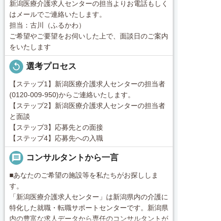
新潟医療介護求人センターの担当よりお電話もしく
はメールでご連絡いたします。
担当：古川（ふるかわ）
ご希望やご要望をお伺いした上で、面談日のご案内
をいたします
replay
選考プロセス
【ステップ1】新潟医療介護求人センターの担当者
(0120-009-950)からご連絡いたします。
【ステップ2】新潟医療介護求人センターの担当者
と面談
【ステップ3】応募先との面接
【ステップ4】応募先への入職
message
コンサルタントから一言
■あなたのご希望の施設等を私たちがお探ししま
す。
「新潟医療介護求人センター」は新潟県内の介護に
特化した就職・転職サポートセンターです。新潟県
内の豊富な求人データから専任のコンサルタントが