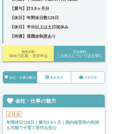
【賞与】計3.8ヶ月分
【休日】年間休日数126日
【休日】半分以上は土日祝休み
【待遇】退職金制度あり
簡単30秒
完全無料
Webで応募・見学申込
この求人について話を聞く



会社・仕事の魅力
募集要項
企業情報

会社・仕事の魅力
正社員
年間休日126日｜賞与3.8ヶ月｜院内保育所の利用
も可能で子育て世代も安心