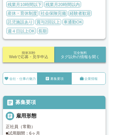
残業月10時間以下
残業月20時間以内
産休・育休制度
社会保険完備
経験者歓迎
託児施設あり
賞与2回以上
車通勤OK
週４日以上OK
長期
簡単30秒
完全無料
Webで応募・見学申込
タグ以外の情報を聞く



会社・仕事の魅力
募集要項
企業情報

募集要項

雇用形態
正社員（常勤）
■試用期間：6ヶ月