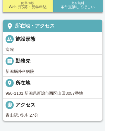
簡単30秒
完全無料
Webで応募・見学申込
条件交渉してほしい
place
所在地・アクセス
people
施設形態
病院
_pin
勤務先
新潟脳外科病院
place
所在地
950-1101 新潟県新潟市西区山田3057番地

アクセス
青山駅: 徒歩 27分