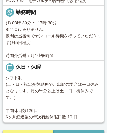
PCスキル：電子カルテの操作ができる程度

勤務時間
(1) 08時 30分 〜 17時 30分
※当直はありません。
夜間は当番制でオンコール待機を行っていただきま
す(月5回程度)
時間外労働：月平均6時間
calendar_today
休日・休暇
シフト制
(土・日・祝は交替勤務で、出勤の場合は平日休み
となります。月の半分以上は土・日・祝休みで
す。)
年間休日数126日
6ヶ月経過後の年次有給休暇日数 10 日