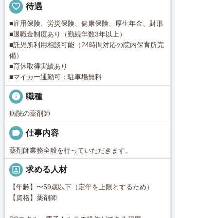
favorite_border
待遇
■雇用保険、労災保険、健康保険、厚生年金、財形
■退職金制度あり（勤続年数3年以上）
■託児所利用相談可能（24時間対応の院内保育所完
備）
■育休取得実績あり
■マイカー通勤可：駐車場無料
info
職種
病院の薬剤師
label
仕事内容
薬剤師業務全般を行っていただきます。
portrait
求める人材
【年齢】〜59歳以下（定年を上限とするため）
【資格】薬剤師