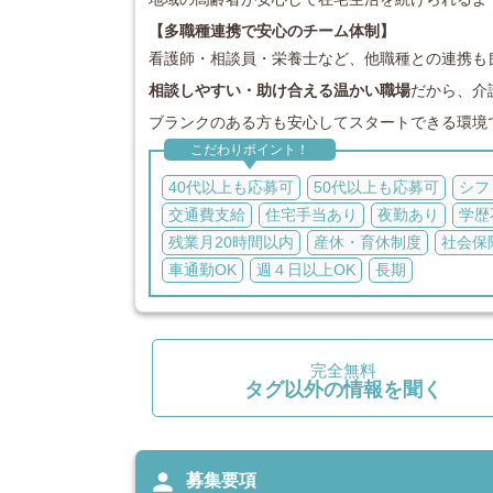
【多職種連携で安心のチーム体制】
看護師・相談員・栄養士など、他職種との連携も
相談しやすい・助け合える温かい職場
だから、介
ブランクのある方も安心してスタートできる環境
こだわりポイント！
40代以上も応募可
50代以上も応募可
シフ
交通費支給
住宅手当あり
夜勤あり
学歴
残業月20時間以内
産休・育休制度
社会保
車通勤OK
週４日以上OK
長期
完全無料
タグ以外の情報を聞く
person
募集要項