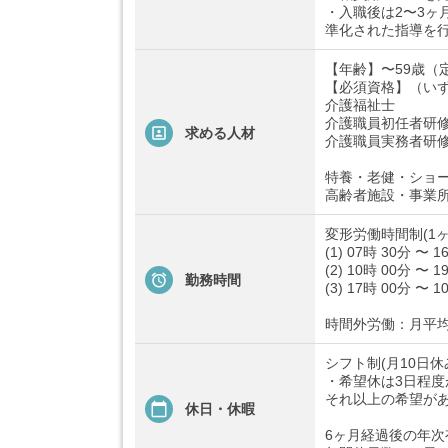
・入職後は2〜3
準化された指導を
【年齢】〜59歳（
【必須資格】（い
介護福祉士
介護職員初任者研
求める人材
介護職員実務者研
特養・老健・ショ
高齢者施設・事業
変形労働時間制(1ヶ
(1) 07時 30分 〜 1
(2) 10時 00分 〜 1
勤務時間
(3) 17時 00分 〜 1
時間外労働：月平均
シフト制(月10日休
・希望休は3日程
それ以上の希望が
休日・休暇
6ヶ月経過後の年次