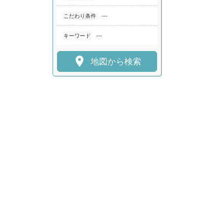
---
こだわり条件
---
キーワード

地図から検索