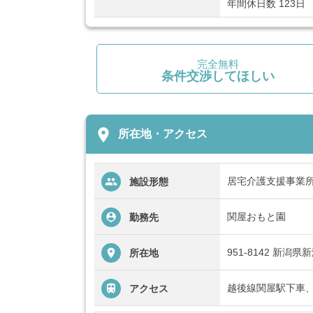
年間休日数 123日
完全無料
条件交渉してほしい
place
所在地・アクセス
居宅介護支援事業
施設形態
関屋おもと園
勤務先
951-8142 新潟
所在地
越後線関屋駅下車、
アクセス