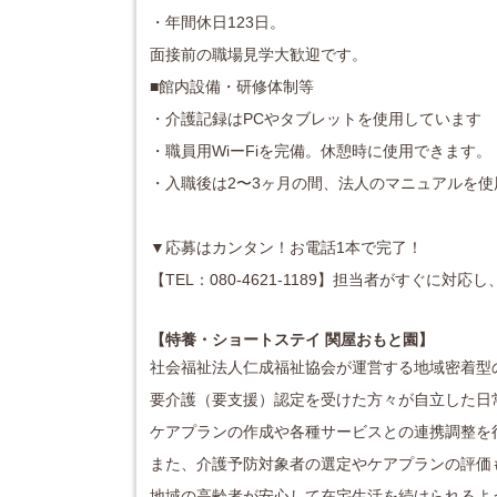
・年間休日123日。
面接前の職場見学大歓迎です。
■館内設備・研修体制等
・介護記録はPCやタブレットを使用しています
・職員用WiーFiを完備。休憩時に使用できます。
・入職後は2〜3ヶ月の間、法人のマニュアルを使
▼応募はカンタン！お電話1本で完了！
【TEL：080-4621-1189】担当者がすぐに
【特養・ショートステイ 関屋おもと園
】
社会福祉法人仁成福祉協会が
運営する地域密着型
要介護（要支援）認定を受けた方々が自立した日
ケアプランの作成や各種サービスとの連携調整を
また、介護予防対象者の選定やケアプランの評価
地域の高齢者が安心して在宅生活を続けられるよ