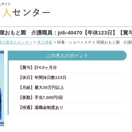
人サイト
おもと園 介護職員：job-40470【年休123日】【賞
療介護求人センター
>
求人情報
>
特養・ショートステイ 関屋おもと園 介護職員：
この求人のポイント
【賞与】計4.0ヶ月分
【休日】年間休日数123日
【月給】最大39万円以上
【夜勤】手当7,000円/回
【待遇】退職金制度あり