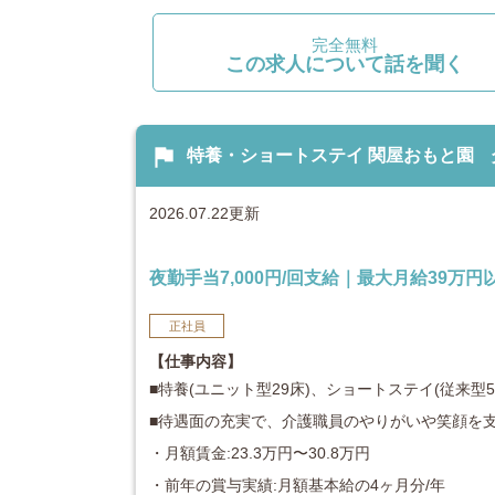
完全無料
この求人について話を聞く
flag
特養・ショートステイ 関屋おもと園 介護
2026.07.22更新
夜勤手当7,000円/回支給｜最大月給39万
正社員
【仕事内容】
■特養(ユニット型29床)、ショートステイ(従来型
■待遇面の充実で、介護職員のやりがいや笑顔を
・月額賃金:23.3万円〜30.8万円
・前年の賞与実績:月額基本給の4ヶ月分/年