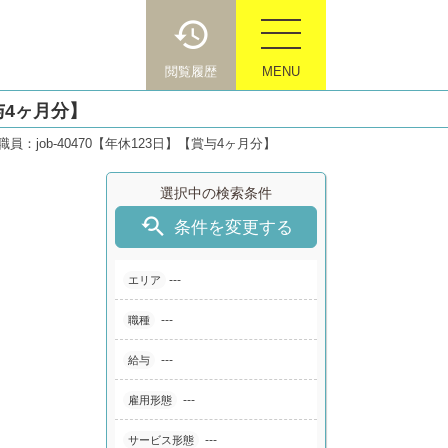
閲覧履歴
MENU
与4ヶ月分】
job-40470【年休123日】【賞与4ヶ月分】
選択中の検索条件

条件を変更する
---
エリア
---
職種
---
給与
---
雇用形態
---
サービス形態