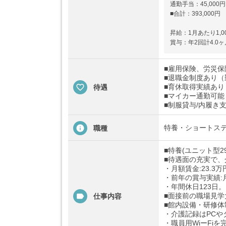
通勤手当：45,000
■合計：393,000円
昇給：1月あたり1,00
賞与：年2回計4.0ヶ
■雇用保険、労災
■退職金制度あり（
■育休取得実績あり
待遇
■マイカー通勤可能
■制服貸与/内履き
特養・ショートス
職種
■特養(ユニット型
■待遇面の充実で
・月額賃金:23.3万
・前年の賞与実績:
・年間休日123日。
■面接前の職場見学
仕事内容
■館内設備・研修体
・介護記録はPCや
・職員用WiーFi