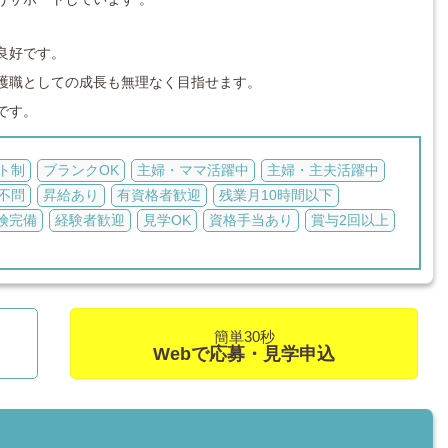
良好です。
護職としての成長も無理なく目指せます。
です。
ト制
ブランクOK
主婦・ママ活躍中
主婦・主夫活躍中
不問
昇給あり
有資格者歓迎
残業月10時間以下
険完備
経験者歓迎
見学OK
資格手当あり
賞与2回以上
簡単30秒
Webで応募・見学申込