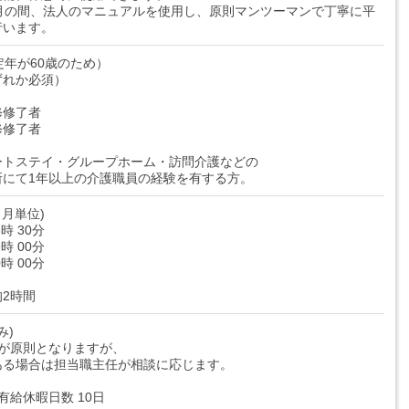
ヶ月の間、法人のマニュアルを使用し、原則マンツーマンで丁寧に平
行います。
定年が60歳のため）
ずれか必須）
修修了者
修修了者
ートステイ・グループホーム・訪問介護などの
所にて1年以上の介護職員の経験を有する方。
月単位)
6時 30分
9時 00分
0時 00分
2時間
み)
度が原則となりますが、
ある場合は担当職主任が相談に応じます。
有給休暇日数 10日