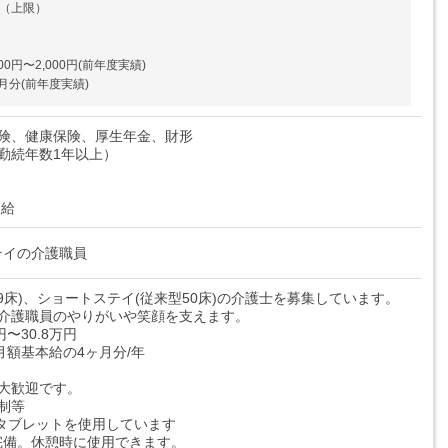
円（上限）
0円〜2,000円(前年度実績)
月分(前年度実績)
保険、健康保険、厚生年金、財形
勤続年数1年以上）
支給
テイの介護職員
29床)、ショートステイ(従来型50床)の介護士を募集しています。
、介護職員のやりがいや笑顔を支えます。
円〜30.8万円
月額基本給の4ヶ月分/年
大歓迎です。
制等
タブレットを使用しています
を完備。休憩時に使用できます。