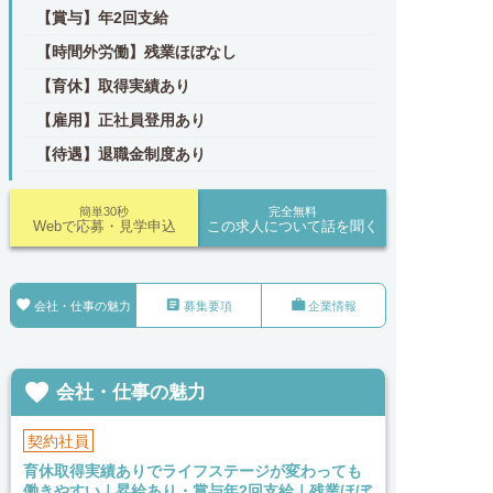
【賞与】年2回支給
【時間外労働】残業ほぼなし
【育休】取得実績あり
【雇用】正社員登用あり
【待遇】退職金制度あり
簡単30秒
完全無料
Webで応募・見学申込
この求人について話を聞く



会社・仕事の魅力
募集要項
企業情報

会社・仕事の魅力
契約社員
育休取得実績ありでライフステージが変わっても
働きやすい｜昇給あり・賞与年2回支給｜残業ほぼ