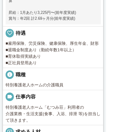
算
昇給：1月あたり3,225円〜(前年度実績)
賞与：年2回 計2.69ヶ月分(前年度実績)
favorite_border
待遇
■雇用保険、労災保険、健康保険、厚生年金、財形
■退職金制度あり（勤続年数1年以上）
■育休取得実績あり
■正社員登用あり
info
職種
特別養護老人ホームの介護職員
label
仕事内容
特別養護老人ホーム「むつみ荘」利用者の
介護業務・生活支援(食事、入浴、排泄 等)を担当し
て頂きます。
portrait
求める人材