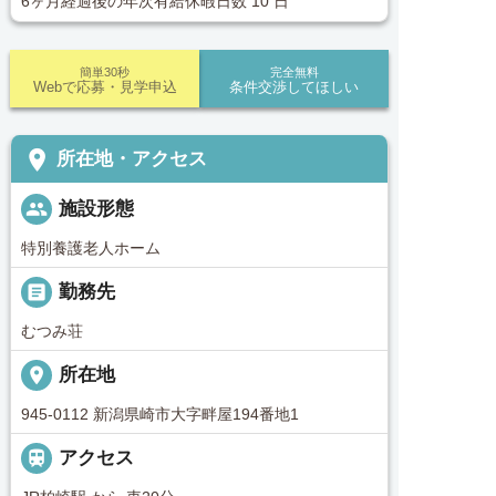
6ヶ月経過後の年次有給休暇日数 10 日
簡単30秒
完全無料
Webで応募・見学申込
条件交渉してほしい
place
所在地・アクセス
people
施設形態
特別養護老人ホーム
_pin
勤務先
むつみ荘
place
所在地
945-0112 新潟県崎市大字畔屋194番地1

アクセス