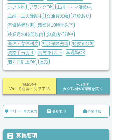
シフト制
ブランクOK
主婦・ママ活躍中
主婦・主夫活躍中
交通費支給
昇給あり
有資格者歓迎
残業月10時間以下
残業月20時間以内
無資格活躍中
産休・育休制度
社会保険完備
経験者歓迎
資格手当あり
賞与2回以上
車通勤OK
週４日以上OK
長期
簡単30秒
完全無料
Webで応募・見学申込
タグ以外の情報を聞く



会社・仕事の魅力
募集要項
企業情報

募集要項