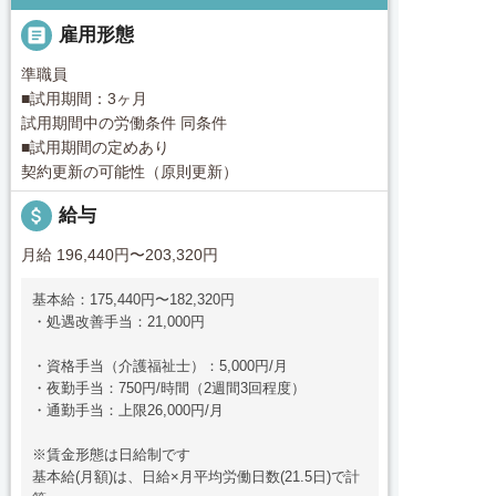

雇用形態
準職員
■試用期間：3ヶ月
試用期間中の労働条件 同条件
■試用期間の定めあり
契約更新の可能性（原則更新）
attach_money
給与
月給 196,440円〜203,320円
基本給：175,440円〜182,320円
・処遇改善手当：21,000円
・資格手当（介護福祉士）：5,000円/月
・夜勤手当：750円/時間（2週間3回程度）
・通勤手当：上限26,000円/月
※賃金形態は日給制です
基本給(月額)は、日給×月平均労働日数(21.5日)で計