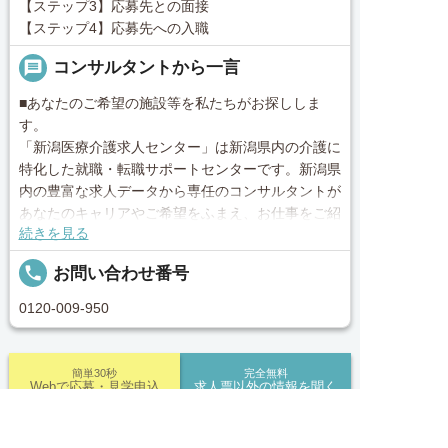
【ステップ3】応募先との面接
【ステップ4】応募先への入職
message
コンサルタントから一言
■あなたのご希望の施設等を私たちがお探ししま
す。
「新潟医療介護求人センター」は新潟県内の介護に
特化した就職・転職サポートセンターです。新潟県
内の豊富な求人データから専任のコンサルタントが
あなたのキャリアやご希望をふまえ、お仕事をご紹
続きを見る
介します。その後の面談調整や条件交渉まで、トー
タルサポート！就業開始前の不安はもちろん、就業
local_phone
お問い合わせ番号
後のお困りごとも当社のスタッフがしっかりとフォ
ロー致します！見学してみたい！施設の詳細を聞き
0120-009-950
たい！ など、まずはお気軽に「新潟医療介護求人
センター」にお問い合わせください。
簡単30秒
完全無料
Webで応募・見学申込
求人票以外の情報を聞く
■「シフト制、完全週休2、土日祝休み、土日休
み、日祝休み、週3以内可、短時間・扶養内、日勤
求人へのご応募は
のみ、夜勤のみ、未経験歓迎、主ふ歓迎、曜日相談
求人ID：job-40300
お電話またはWEBから