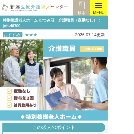
menu
検索
MENU
特別養護老人ホーム むつみ荘 介護職員（夜勤なし）：
job-40300.
おすすめ!
★★★
2026.07.14更新
この求人のポイント