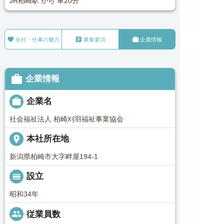
JR柏崎駅 から 車20分



会社・仕事の魅力
募集要項
企業情報

企業情報

企業名
社会福祉法人 柏崎刈羽福祉事業協会
place
本社所在地
新潟県柏崎市大字畔屋194-1
calendar_view_day
設立
昭和34年
people
従業員数