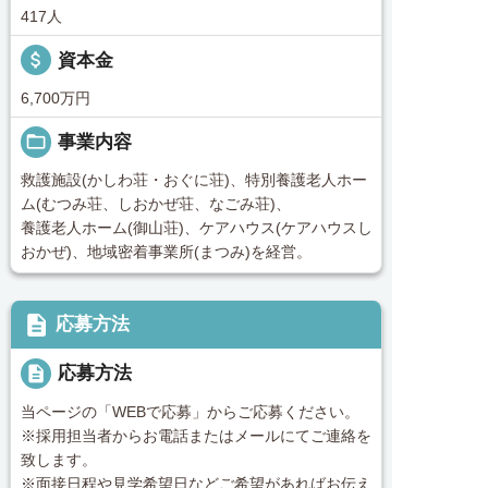
417人
attach_money
資本金
6,700万円
folder_open
事業内容
救護施設(かしわ荘・おぐに荘)、特別養護老人ホー
ム(むつみ荘、しおかぜ荘、なごみ荘)、
養護老人ホーム(御山荘)、ケアハウス(ケアハウスし
おかぜ)、地域密着事業所(まつみ)を経営。
description
応募方法
description
応募方法
当ページの「WEBで応募」からご応募ください。
※採用担当者からお電話またはメールにてご連絡を
致します。
※面接日程や見学希望日などご希望があればお伝え