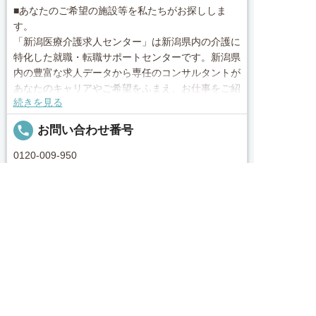
■あなたのご希望の施設等を私たちがお探ししま
す。
「新潟医療介護求人センター」は新潟県内の介護に
特化した就職・転職サポートセンターです。新潟県
内の豊富な求人データから専任のコンサルタントが
あなたのキャリアやご希望をふまえ、お仕事をご紹
続きを見る
介します。その後の面談調整や条件交渉まで、トー
タルサポート！就業開始前の不安はもちろん、就業
local_phone
お問い合わせ番号
後のお困りごとも当社のスタッフがしっかりとフォ
ロー致します！見学してみたい！施設の詳細を聞き
0120-009-950
たい！ など、まずはお気軽に「新潟医療介護求人
センター」にお問い合わせください。
求人へのご応募は
お電話またはWEBから
簡単30秒
完全無料
Webで応募・見学申込
求人票以外の情報を聞く
■「シフト制、完全週休2、土日祝休み、土日休


電話で応募
Webで応募・見学申込
み、日祝休み、週3以内可、短時間・扶養内、日勤
のみ、夜勤のみ、未経験歓迎、主ふ歓迎、曜日相談
求人ID：job-40044
可、土日祝のみ、年休110日～、残業月10H、保育/
託児所、産休・育休あり、Ｗワーク可、賞与あり、
昇給あり、正社員登用、資格支援交通費支給、土日
Recommended
のみOK、平日のみOK、残業なし、週1週2日から