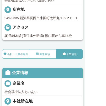
特別養護老人ホーム小国あいあい
place
所在地
949-5335 新潟県長岡市小国町太郎丸１５２０−１

アクセス
JR信越本線(直江津〜新潟) 塚山駅から車14分



会社・仕事の魅力
募集要項
企業情報

企業情報

企業名
社会福祉法人あいあい
place
本社所在地