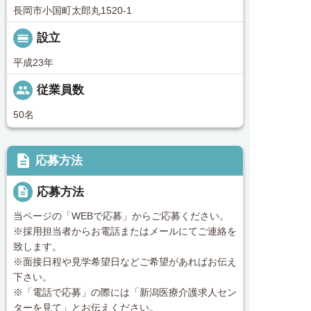
長岡市小国町太郎丸1520-1
calendar_view_day
設立
平成23年
people
従業員数
50名
description
応募方法
description
応募方法
当ページの「WEBで応募」からご応募ください。
※採用担当者からお電話またはメールにてご連絡を
致します。
※面接日程や見学希望日などご希望があればお伝え
下さい。
※「電話で応募」の際には「新潟医療介護求人セン
ターを見て」とお伝えください。