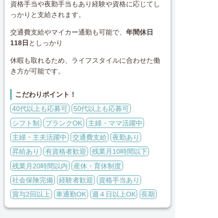
資格手当や夜勤手当もあり経験や資格に応じてし
っかりと支給されます。
交通費支給やマイカー通勤も可能で、
年間休日
118日
としっかり
休暇も取れるため、ライフスタイルに合わせた働
き方が可能です。
こだわりポイント！
40代以上も応募可
50代以上も応募可
シフト制
ブランクOK
主婦・ママ活躍中
主婦・主夫活躍中
交通費支給
夜勤あり
昇給あり
有資格者歓迎
残業月10時間以下
残業月20時間以内
産休・育休制度
社会保険完備
経験者歓迎
資格手当あり
賞与2回以上
車通勤OK
週４日以上OK
長期