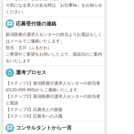
※気になる求人がある時は「お仕事№」をお知らせ
ください。
chat
応募受付後の連絡
新潟医療介護求人センターの担当よりお電話もしく
はメールでご連絡いたします。
担当：古川（ふるかわ）
ご希望やご要望をお伺いした上で、面談日のご案内
をいたします
replay
選考プロセス
【ステップ1】新潟医療介護求人センターの担当者
(0120-009-950)からご連絡いたします。
【ステップ2】新潟医療介護求人センターの担当者
と面談
【ステップ3】応募先との面接
【ステップ4】応募先への入職
message
コンサルタントから一言