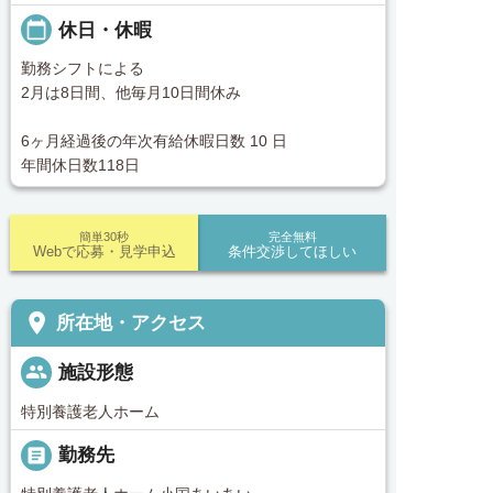
calendar_today
休日・休暇
勤務シフトによる
2月は8日間、他毎月10日間休み
6ヶ月経過後の年次有給休暇日数 10 日
年間休日数118日
簡単30秒
完全無料
Webで応募・見学申込
条件交渉してほしい
place
所在地・アクセス
people
施設形態
特別養護老人ホーム
_pin
勤務先