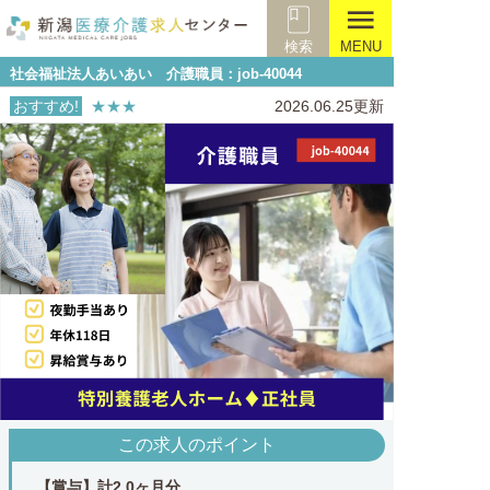
menu
検索
MENU
社会福祉法人あいあい 介護職員：job-40044
おすすめ!
★★★
2026.06.25更新
この求人のポイント
【賞与】計2.0ヶ月分