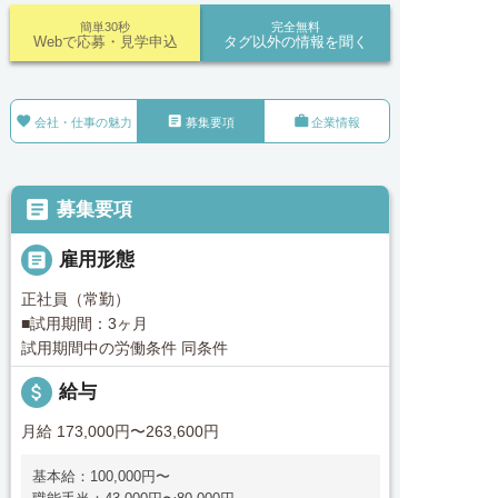
簡単30秒
完全無料
Webで応募・見学申込
タグ以外の情報を聞く



会社・仕事の魅力
募集要項
企業情報

募集要項

雇用形態
正社員（常勤）
■試用期間：3ヶ月
試用期間中の労働条件 同条件
attach_money
給与
月給 173,000円〜263,600円
基本給：100,000円〜