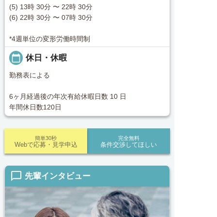
(5) 13時 30分 〜 22時 30分
(6) 22時 30分 〜 07時 30分
*4週単位の変形労働時間制
calendar_today
休日・休暇
勤務表による
6ヶ月経過後の年次有給休暇日数 10 日
年間休日数120日
簡単30秒
完全無料
Webで応募・見学申込
条件交渉してほしい
chat_bubble_outline
先輩インタビュー