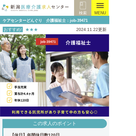
menu
検索
MENU
ケアセンターどんぐり 介護福祉士：job-39471
おすすめ!
★★★
2024.11.22更新
この求人のポイント
【休日】年間休日数120日