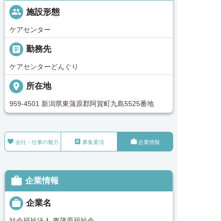
people
施設形態
ケアセンター
_pin
勤務先
ケアセンターどんぐり
place
所在地
959-4501 新潟県東蒲原郡阿賀町九島5525番地



会社・仕事の魅力
募集要項
企業情報

企業情報

企業名
社会福祉法人 東蒲原福祉会