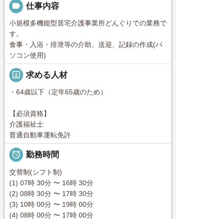
label
仕事内容
小規模多機能型居宅介護事業所どんぐりでの業務で
す。
食事・入浴・排泄等の介助、送迎、記録の作成(パ
ソコン使用)
portrait
求める人材
・64歳以下（定年65歳のため）
【必須資格】
介護福祉士
普通自動車運転免許

勤務時間
交替制(シフト制)
(1) 07時 30分 〜 16時 30分
(2) 08時 30分 〜 17時 30分
(3) 10時 00分 〜 19時 00分
(4) 08時 00分 〜 17時 00分