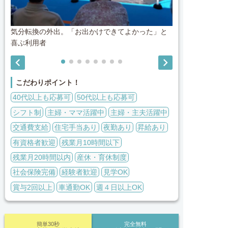
気分転換の外出。「お出かけできてよかった」と
季節によって
喜ぶ利用者


こだわりポイント！
40代以上も応募可
50代以上も応募可
シフト制
主婦・ママ活躍中
主婦・主夫活躍中
交通費支給
住宅手当あり
夜勤あり
昇給あり
有資格者歓迎
残業月10時間以下
残業月20時間以内
産休・育休制度
社会保険完備
経験者歓迎
見学OK
賞与2回以上
車通勤OK
週４日以上OK
簡単30秒
完全無料