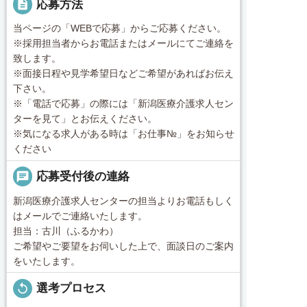
description
応募方法
当ページの「WEBで応募」からご応募ください。
※採用担当者からお電話またはメールにてご連絡を
致します。
※面接日程や見学希望日などご希望があればお伝え
下さい。
※「電話で応募」の際には「新潟医療介護求人セン
ターを見て」とお伝えください。
※気になる求人がある時は「お仕事№」をお知らせ
ください
chat
応募受付後の連絡
新潟医療介護求人センターの担当よりお電話もしく
はメールでご連絡いたします。
担当：古川（ふるかわ）
ご希望やご要望をお伺いした上で、面談日のご案内
をいたします。
replay
選考プロセス