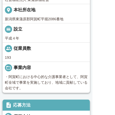
place
本社所在地
新潟県東蒲原郡阿賀町平堀2086番地
calendar_view_day
設立
平成４年
people
従業員数
193
folder_open
事業内容
・阿賀町における中心的な介護事業者として、阿賀
町全域で事業を実施しており、地域に貢献している
会社です。
description
応募方法