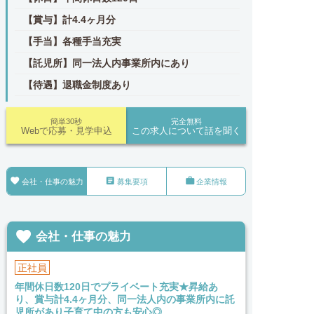
【賞与】計4.4ヶ月分
【手当】各種手当充実
【託児所】同一法人内事業所内にあり
【待遇】退職金制度あり
簡単30秒
完全無料
Webで応募・見学申込
この求人について話を聞く



会社・仕事の魅力
募集要項
企業情報

会社・仕事の魅力
正社員
年間休日数120日でプライベート充実★昇給あ
り、賞与計4.4ヶ月分、同一法人内の事業所内に託
児所があり子育て中の方も安心◎