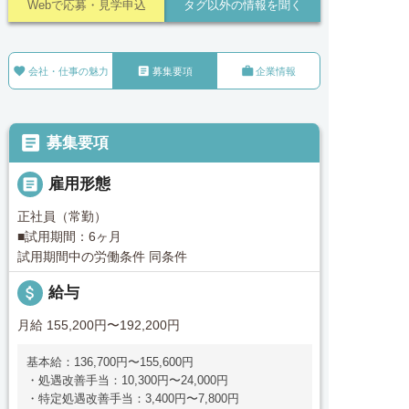
Webで応募・見学申込
タグ以外の情報を聞く



会社・仕事の魅力
募集要項
企業情報

募集要項

雇用形態
正社員（常勤）
■試用期間：6ヶ月
試用期間中の労働条件 同条件
attach_money
給与
月給 155,200円〜192,200円
基本給：136,700円〜155,600円
・処遇改善手当：10,300円〜24,000円
・特定処遇改善手当：3,400円〜7,800円