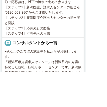
◎ご応募後は、以下の流れで進めて参ります。
【ステップ1】新潟医療介護求人センターの担当者
(0120-009-950)からご連絡いたします。
【ステップ2】新潟医療介護求人センターの担当者
と面談
【ステップ3】応募先との面接
【ステップ4】応募先への入職
message
コンサルタントから一言
■あなたのご希望の施設等を私たちがお探ししま
す。
「新潟医療介護求人センター」は新潟県内の介護に
特化した就職・転職サポートセンターです。新潟県
内の豊富な求人データから専任のコンサルタントが
あなたのキャリアやご希望をふまえ、お仕事をご紹
続きを見る
介します。その後の面談調整や条件交渉まで、トー
求人へのご応募は
お電話またはWEBから
タルサポート！就業開始前の不安はもちろん、就業


local_phone
お問い合わせ番号
電話で応募
Webで応募・見学申込
後のお困りごとも当社のスタッフがしっかりとフォ
ロー致します！見学してみたい！施設の詳細を聞き
0120-009-950
たい！ など、まずはお気軽に「新潟医療介護求人