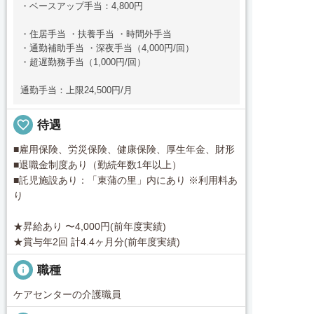
・ベースアップ手当：4,800円
・住居手当 ・扶養手当 ・時間外手当
・通勤補助手当 ・深夜手当（4,000円/回）
・超遅勤務手当（1,000円/回）
通勤手当：上限24,500円/月
favorite_border
待遇
■雇用保険、労災保険、健康保険、厚生年金、財形
■退職金制度あり（勤続年数1年以上）
■託児施設あり：「東蒲の里」内にあり ※利用料あ
り
★昇給あり 〜4,000円(前年度実績)
★賞与年2回 計4.4ヶ月分(前年度実績)
info
職種
ケアセンターの介護職員