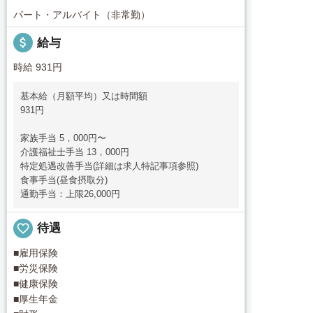
パート・アルバイト（非常勤）
attach_money
給与
時給 931円
基本給（月額平均）又は時間額
931円
家族手当 5，000円〜
介護福祉士手当 13，000円
特定処遇改善手当(詳細は求人特記事項参照)
食事手当(昼食摂取分)
通勤手当：上限26,000円
favorite_border
待遇
■雇用保険
■労災保険
■健康保険
■厚生年金