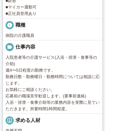
■財形
■マイカー通勤可
■正社員登用あり
info
職種
病院の介護職員
label
仕事内容
入院患者等の介護サービス(入浴・排泄・食事等の
介助)
週4〜5日程度の勤務です。
勤務日数・勤務曜日・勤務時間については相談に応
じます。
お気軽にご相談ください。
応募前の職場見学歓迎します。(要事前連絡)
入浴・排泄・食事介助等の業務内容を実際に見てい
ただきます。所要時間1時間程度。
portrait
求める人材
学歴不問