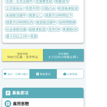
主婦・主夫活躍中
交通費支給
制服貸与
土日祝休み
学歴不問
日勤のみ
有資格者歓迎
未経験活躍中
残業なし
残業月10時間以下
残業月20時間以内
無資格活躍中
短時間勤務
社会保険完備
経験者歓迎
見学OK
車通勤OK
週４日以上OK
長期
簡単30秒
完全無料
Webで応募・見学申込
タグ以外の情報を聞く



会社・仕事の魅力
募集要項
企業情報

募集要項

雇用形態