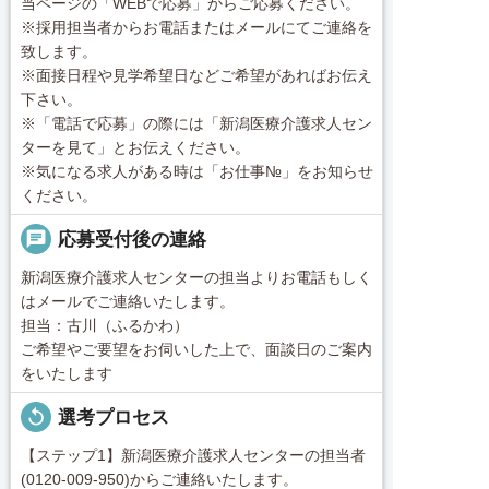
当ページの「WEBで応募」からご応募ください。
※採用担当者からお電話またはメールにてご連絡を
致します。
※面接日程や見学希望日などご希望があればお伝え
下さい。
※「電話で応募」の際には「新潟医療介護求人セン
ターを見て」とお伝えください。
※気になる求人がある時は「お仕事№」をお知らせ
ください。
chat
応募受付後の連絡
新潟医療介護求人センターの担当よりお電話もしく
はメールでご連絡いたします。
担当：古川（ふるかわ）
ご希望やご要望をお伺いした上で、面談日のご案内
をいたします
replay
選考プロセス
【ステップ1】新潟医療介護求人センターの担当者
(0120-009-950)からご連絡いたします。