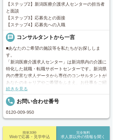
【ステップ2】新潟医療介護求人センターの担当者
と面談
【ステップ3】応募先との面接
【ステップ4】応募先への入職
message
コンサルタントから一言
■あなたのご希望の施設等を私たちがお探ししま
す。
「新潟医療介護求人センター」は新潟県内の介護に
特化した就職・転職サポートセンターです。新潟県
内の豊富な求人データから専任のコンサルタントが
あなたのキャリアやご希望をふまえ、お仕事をご紹
続きを見る
介します。その後の面談調整や条件交渉まで、トー
タルサポート！就業開始前の不安はもちろん、就業
local_phone
お問い合わせ番号
後のお困りごとも当社のスタッフがしっかりとフォ
ロー致します！見学してみたい！施設の詳細を聞き
0120-009-950
たい！ など、まずはお気軽に「新潟医療介護求人
センター」にお問い合わせください。
簡単30秒
完全無料
Webで応募・見学申込
求人票以外の情報を聞く
■「シフト制、完全週休2、土日祝休み、土日休