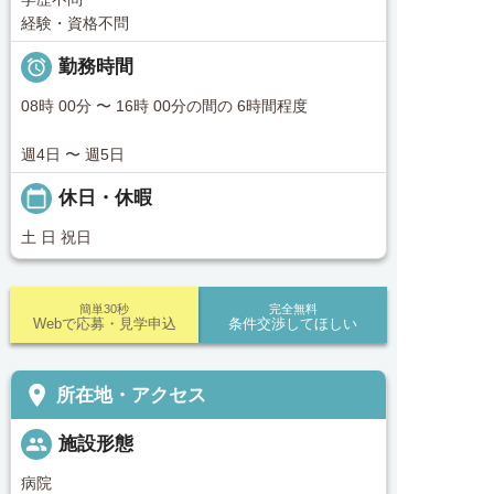
経験・資格不問

勤務時間
08時 00分 〜 16時 00分の間の 6時間程度
週4日 〜 週5日
calendar_today
休日・休暇
土 日 祝日
簡単30秒
完全無料
Webで応募・見学申込
条件交渉してほしい
place
所在地・アクセス
people
施設形態
病院