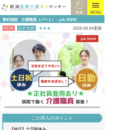
menu
検索
MENU
肴町病院 介護職員（パート）：job-30244.
NEW!
おすすめ!
★★★
2026.08.04更新
この求人のポイント
【休日】土日祝休み