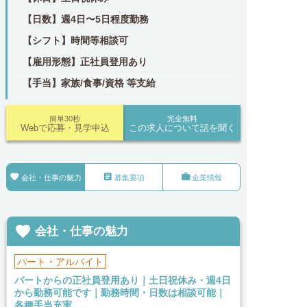
【日数】週4日〜5日程度勤務
【シフト】時間等相談可
【雇用形態】正社員登用あり
【手当】家族/食事/資格 等支給
簡単30秒
完全無料
Webで応募・見学申込
この求人について話を聞く



会社・仕事の魅力
募集要項
企業情報

会社・仕事の魅力
パート・アルバイト
パートからの正社員登用あり｜土日祝休み・週4日
から勤務可能です｜勤務時間・日数は相談可能｜
各種手当充実