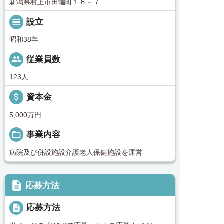
新潟県村上市田端町１６－７
calendar_view_day
設立
昭和38年
people
従業員数
123人
attach_money
資本金
5,000万円
folder_open
事業内容
病院及び併設施設介護老人保健施設を運営
description
応募方法
description
応募方法