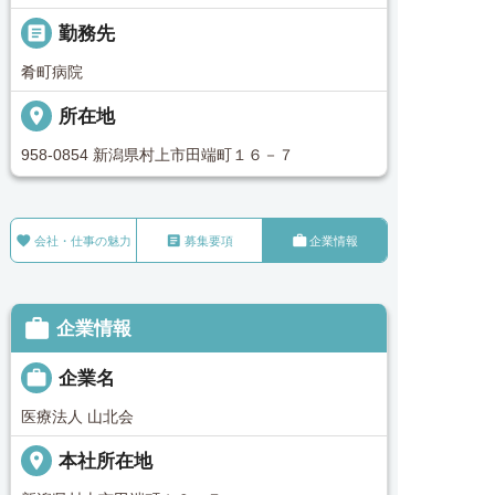
_pin
勤務先
肴町病院
place
所在地
958-0854 新潟県村上市田端町１６－７



会社・仕事の魅力
募集要項
企業情報

企業情報

企業名
医療法人 山北会
place
本社所在地