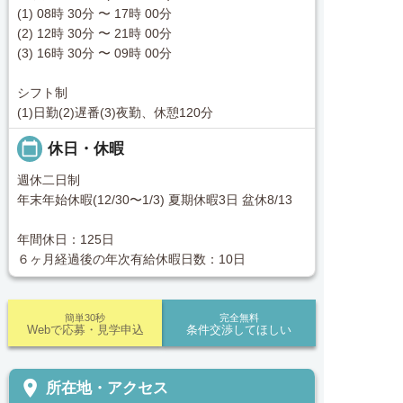
(1) 08時 30分 〜 17時 00分
(2) 12時 30分 〜 21時 00分
(3) 16時 30分 〜 09時 00分
シフト制
(1)日勤(2)遅番(3)夜勤、休憩120分
calendar_today
休日・休暇
週休二日制
年末年始休暇(12/30〜1/3) 夏期休暇3日 盆休8/13
年間休日：125日
６ヶ月経過後の年次有給休暇日数：10日
簡単30秒
完全無料
Webで応募・見学申込
条件交渉してほしい
place
所在地・アクセス