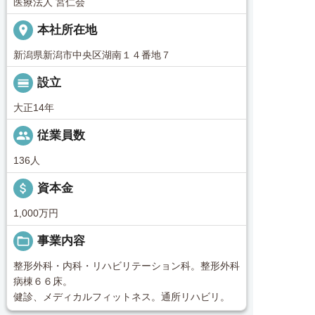
医療法人 宮仁会
place
本社所在地
新潟県新潟市中央区湖南１４番地７
calendar_view_day
設立
大正14年
people
従業員数
136人
attach_money
資本金
1,000万円
folder_open
事業内容
整形外科・内科・リハビリテーション科。整形外科
病棟６６床。
健診、メディカルフィットネス。通所リハビリ。