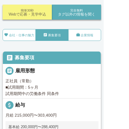
簡単30秒
完全無料
Webで応募・見学申込
タグ以外の情報を聞く



会社・仕事の魅力
募集要項
企業情報

募集要項

雇用形態
正社員（常勤）
■試用期間：5ヶ月
試用期間中の労働条件 同条件
attach_money
給与
月給 215,000円〜303,400円
基本給 200,000円〜288,400円