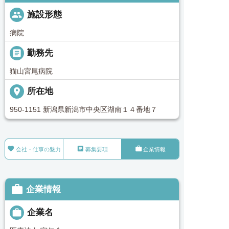
people
施設形態
病院
_pin
勤務先
猫山宮尾病院
place
所在地
950-1151 新潟県新潟市中央区湖南１４番地７



会社・仕事の魅力
募集要項
企業情報

企業情報

企業名