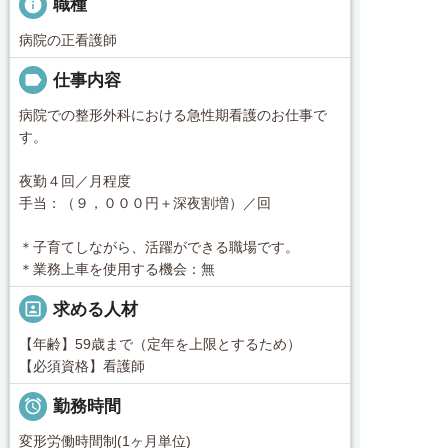
info
職種
病院の正看護師
label
仕事内容
病院での整形外科における急性期看護のお仕事で
す。
夜勤４回／月程度
手当：（９，０００円＋深夜割増）／回
＊子育てしながら、活躍ができる職場です。
＊業務上車を使用する機会：無
portrait
求める人材
【年齢】59歳まで（定年を上限とするため）
【必須資格】看護師

勤務時間
変形労働時間制(1ヶ月単位)