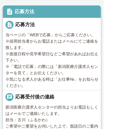
description
応募方法
description
応募方法
当ページの「WEBで応募」からご応募ください。
※採用担当者からお電話またはメールにてご連絡を
致します。
※面接日程や見学希望日などご希望があればお伝え
下さい。
※「電話で応募」の際には「新潟医療介護求人セン
ターを見て」とお伝えください。
※気になる求人がある時は「お仕事№」をお知らせ
ください。
chat
応募受付後の連絡
新潟医療介護求人センターの担当よりお電話もしく
はメールでご連絡いたします。
担当：古川（ふるかわ）
ご希望やご要望をお伺いした上で、面談日のご案内