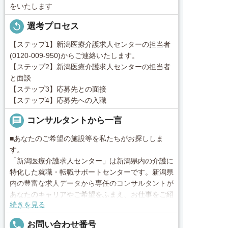
をいたします
replay
選考プロセス
【ステップ1】新潟医療介護求人センターの担当者
(0120-009-950)からご連絡いたします。
【ステップ2】新潟医療介護求人センターの担当者
と面談
【ステップ3】応募先との面接
【ステップ4】応募先への入職
message
コンサルタントから一言
■あなたのご希望の施設等を私たちがお探ししま
す。
「新潟医療介護求人センター」は新潟県内の介護に
特化した就職・転職サポートセンターです。新潟県
内の豊富な求人データから専任のコンサルタントが
あなたのキャリアやご希望をふまえ、お仕事をご紹
続きを見る
介します。その後の面談調整や条件交渉まで、トー
タルサポート！就業開始前の不安はもちろん、就業
local_phone
お問い合わせ番号
後のお困りごとも当社のスタッフがしっかりとフォ