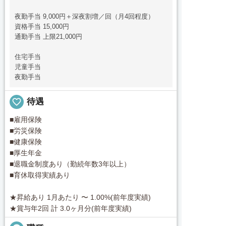
夜勤手当 9,000円＋深夜割増／回（月4回程度）
資格手当 15,000円
通勤手当 上限21,000円
住宅手当
児童手当
夜勤手当
favorite_border
待遇
■雇用保険
■労災保険
■健康保険
■厚生年金
■退職金制度あり（勤続年数3年以上）
■育休取得実績あり
★昇給あり 1月あたり 〜 1.00%(前年度実績)
★賞与年2回 計 3.0ヶ月分(前年度実績)