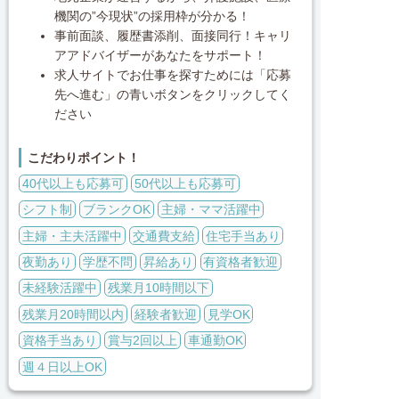
機関の”今現状”の採用枠が分かる！
事前面談、履歴書添削、面接同行！キャリ
アアドバイザーがあなたをサポート！
求人サイトでお仕事を探すためには「応募
先へ進む」の青いボタンをクリックしてく
ださい
こだわりポイント！
40代以上も応募可
50代以上も応募可
シフト制
ブランクOK
主婦・ママ活躍中
主婦・主夫活躍中
交通費支給
住宅手当あり
夜勤あり
学歴不問
昇給あり
有資格者歓迎
未経験活躍中
残業月10時間以下
残業月20時間以内
経験者歓迎
見学OK
資格手当あり
賞与2回以上
車通勤OK
週４日以上OK