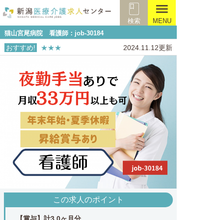
menu
検索
MENU
猫山宮尾病院 看護師：job-30184
おすすめ!
★★★
2024.11.12更新
この求人のポイント
【賞与】計3.0ヶ月分