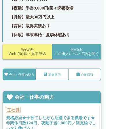
【夜勤】手当9,000円/回＋深夜割増
【月給】最大30万円以上
【育休】取得実績あり
【休暇】年末年始・夏季休暇あり
簡単30秒
完全無料
Webで応募・見学申込
この求人について話を聞く



会社・仕事の魅力
募集要項
企業情報

会社・仕事の魅力
正社員
資格必須★子育てしながら活躍できる職場です★
年間休日数124日、夜勤手当9,000円／回支給でし
っかり稼げる！