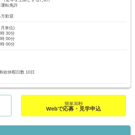
車運転免許
る方歓迎
月単位)
7時 30分
6時 00分
9時 00分
有給休暇日数 10日
簡単30秒
Webで応募・見学申込