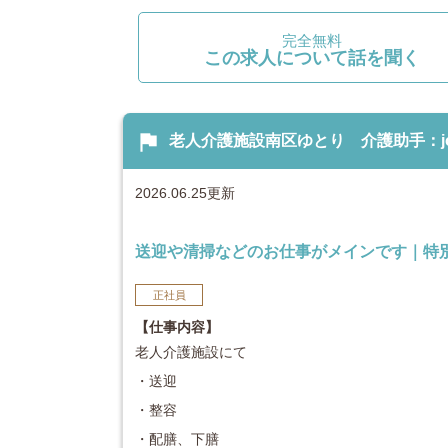
完全無料
この求人について話を聞く
flag
老人介護施設南区ゆとり 介護助手：job
2026.06.25更新
送迎や清掃などのお仕事がメインです｜特
正社員
【仕事内容】
老人介護施設にて
・送迎
・整容
・配膳、下膳