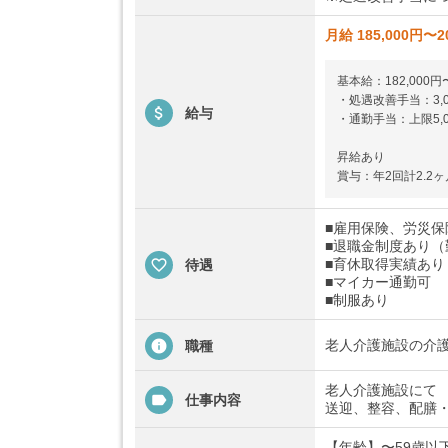
月給 185,000円〜2
基本給：182,000円〜
・処遇改善手当：3,00
給与
・通勤手当：上限5,0
昇給あり
賞与：年2回計2.2ヶ
■雇用保険、労災
■退職金制度あり（
■育休取得実績あり
待遇
■マイカー通勤可
■制服あり
老人介護施設の介
職種
老人介護施設にて
仕事内容
送迎、整容、配膳
【年齢】〜59歳以