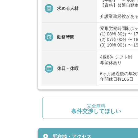
【資格】普通自動
求める人材
介護業務経験があ
変形労働時間制(1ヶ
(1) 08時 30分 〜 1
勤務時間
(2) 07時 00分 〜 1
(3) 10時 00分 〜 1
4週8休 シフト制
希望休あり
休日・休暇
6ヶ月経過後の年次
年間休日数105日
完全無料
条件交渉してほしい
place
所在地・アクセス