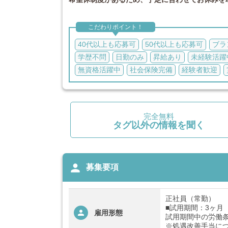
こだわりポイント！
40代以上も応募可
50代以上も応募可
ブラ
学歴不問
日勤のみ
昇給あり
未経験活躍
無資格活躍中
社会保険完備
経験者歓迎
完全無料
タグ以外の情報を聞く
person
募集要項
正社員（常勤）
■試用期間：3ヶ月
雇用形態
試用期間中の労働
※処遇改善手当に