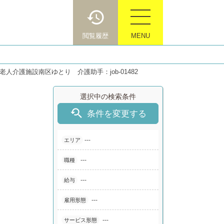
閲覧履歴
MENU
老人介護施設南区ゆとり 介護助手：job-01482
選択中の検索条件

条件を変更する
---
エリア
---
職種
---
給与
---
雇用形態
---
サービス形態