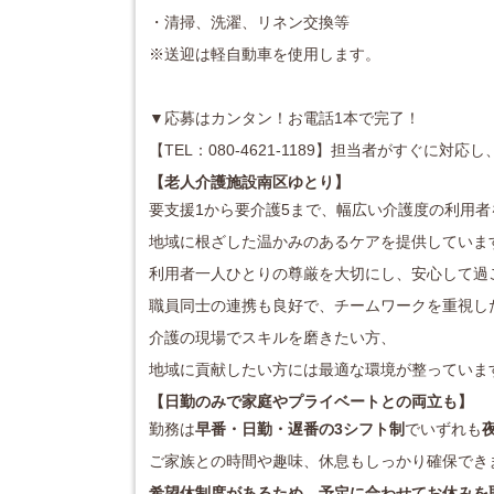
・清掃、洗濯、リネン交換等
※送迎は軽自動車を使用します。
▼応募はカンタン！お電話1本で完了！
【TEL：080-4621-1189】担当者がすぐに
【老人介護施設南区ゆとり
】
要支援1から要介護5まで、幅広い介護度の利用
地域に根ざした温かみのあるケアを提供していま
利用者一人ひとりの尊厳を大切にし、安心して過
職員同士の連携も良好で、チームワークを重視し
介護の現場でスキルを磨きたい方、
地域に貢献したい方には最適な環境が整っていま
【日勤のみで家庭やプライベートとの両立も】
勤務は
早番・日勤・遅番の3シフト制
でいずれも
ご家族との時間や趣味、休息もしっかり確保でき
希望休制度があるため、予定に合わせてお休みを