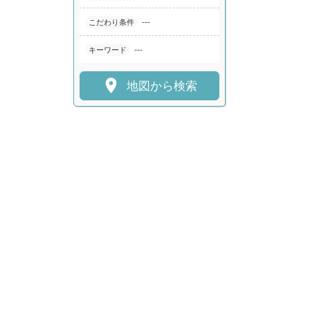
---
こだわり条件
---
キーワード

地図から検索