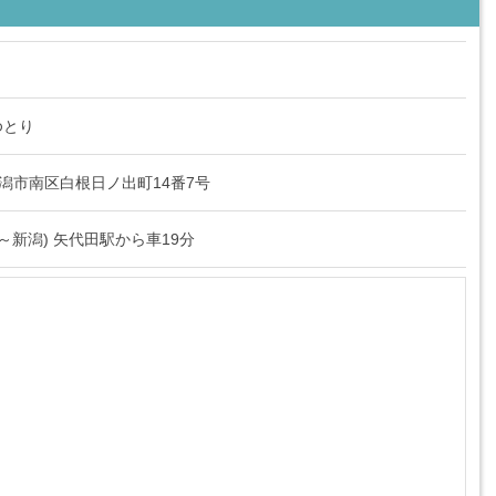
ゆとり
県新潟市南区白根日ノ出町14番7号
～新潟) 矢代田駅から車19分