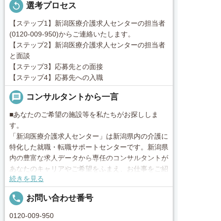
replay
選考プロセス
【ステップ1】新潟医療介護求人センターの担当者
(0120-009-950)からご連絡いたします。
【ステップ2】新潟医療介護求人センターの担当者
と面談
【ステップ3】応募先との面接
【ステップ4】応募先への入職
message
コンサルタントから一言
■あなたのご希望の施設等を私たちがお探ししま
す。
「新潟医療介護求人センター」は新潟県内の介護に
特化した就職・転職サポートセンターです。新潟県
内の豊富な求人データから専任のコンサルタントが
あなたのキャリアやご希望をふまえ、お仕事をご紹
続きを見る
介します。その後の面談調整や条件交渉まで、トー
タルサポート！就業開始前の不安はもちろん、就業
local_phone
お問い合わせ番号
後のお困りごとも当社のスタッフがしっかりとフォ
ロー致します！見学してみたい！施設の詳細を聞き
0120-009-950