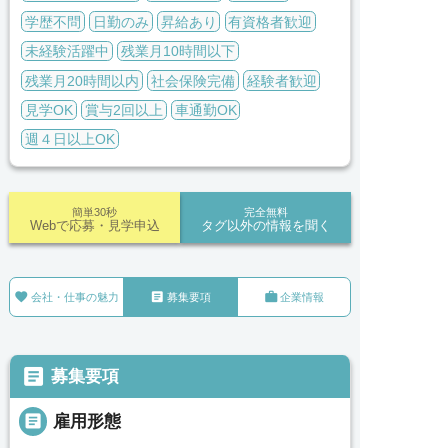
学歴不問
日勤のみ
昇給あり
有資格者歓迎
未経験活躍中
残業月10時間以下
残業月20時間以内
社会保険完備
経験者歓迎
見学OK
賞与2回以上
車通勤OK
週４日以上OK
簡単30秒
完全無料
Webで応募・見学申込
タグ以外の情報を聞く



会社・仕事の魅力
募集要項
企業情報

募集要項

雇用形態