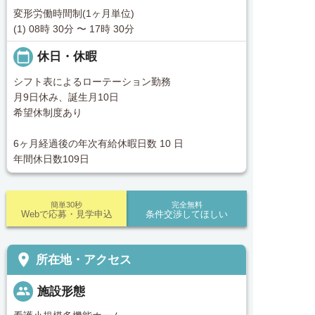
変形労働時間制(1ヶ月単位)
(1) 08時 30分 〜 17時 30分
calendar_today
休日・休暇
シフト表によるローテーション勤務
月9日休み、誕生月10日
希望休制度あり
6ヶ月経過後の年次有給休暇日数 10 日
年間休日数109日
簡単30秒
完全無料
Webで応募・見学申込
条件交渉してほしい
place
所在地・アクセス
people
施設形態