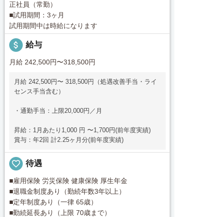
正社員（常勤）
■試用期間：3ヶ月
試用期間中は時給になります
attach_money
給与
月給 242,500円〜318,500円
月給 242,500円〜 318,500円（処遇改善手当・ライ
センス手当含む）
・通勤手当：上限20,000円／月
昇給：1月あたり1,000 円 〜1,700円(前年度実績)
賞与：年2回 計2.25ヶ月分(前年度実績)
favorite_border
待遇
■雇用保険 労災保険 健康保険 厚生年金
■退職金制度あり（勤続年数3年以上）
■定年制度あり（一律 65歳）
■勤続延長あり（上限 70歳まで）