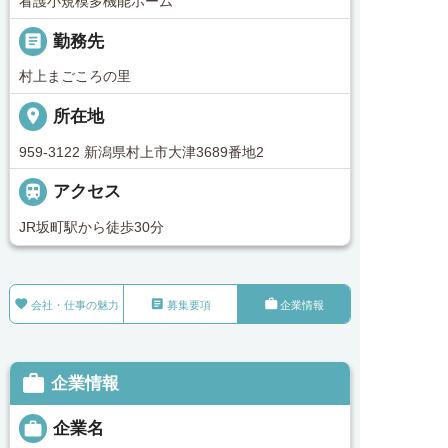
看護小規模多機能ホーム
_pin
勤務先
村上まごころの里
place
所在地
959-3122 新潟県村上市大津3689番地2

アクセス
JR坂町駅から徒歩30分



会社・仕事の魅力
募集要項
企業情報

企業情報

企業名