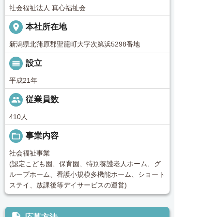
社会福祉法人 真心福祉会
place
本社所在地
新潟県北蒲原郡聖籠町大字次第浜5298番地
calendar_view_day
設立
平成21年
people
従業員数
410人
folder_open
事業内容
社会福祉事業
(認定こども園、保育園、特別養護老人ホーム、グ
ループホーム、看護小規模多機能ホーム、ショート
ステイ、放課後等デイサービスの運営)