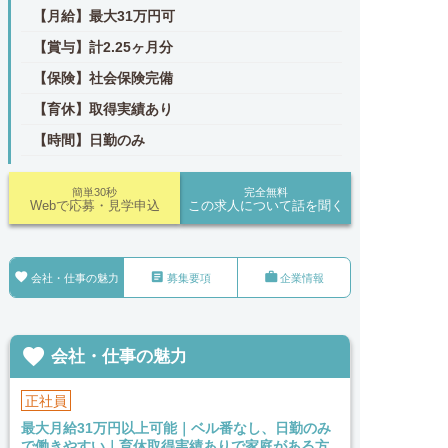
【月給】最大31万円可
【賞与】計2.25ヶ月分
【保険】社会保険完備
【育休】取得実績あり
【時間】日勤のみ
簡単30秒
完全無料
Webで応募・見学申込
この求人について話を聞く



会社・仕事の魅力
募集要項
企業情報

会社・仕事の魅力
正社員
最大月給31万円以上可能｜ベル番なし、日勤のみ
で働きやすい｜育休取得実績ありで家庭がある方