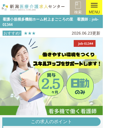
menu
検索
MENU
看護小規模多機能ホーム村上まごころの里 看護師：job-
01344
おすすめ!
★★★
2026.06.23更新
この求人のポイント