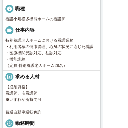
info
職種
看護小規模多機能ホームの看護師
label
仕事内容
特別養護老人ホームにおける看護業務
・利用者様の健康管理、心身の状況に応じた看護
・医療機関受診対応、往診対応
・機能訓練
（定員 特別養護老人ホーム29名）
portrait
求める人材
【必須資格】
看護師、准看護師
※いずれか所持で可
普通自動車運転免許

勤務時間