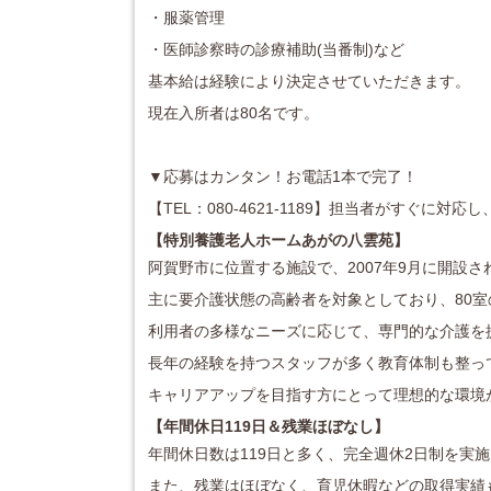
・服薬管理
・医師診察時の診療補助(当番制)など
基本給は経験により決定させていただきます。
現在入所者は80名です。
▼応募はカンタン！お電話1本で完了！
【TEL：080-4621-1189】担当者がすぐに
【特別養護老人ホームあがの八雲苑】
阿賀野市に位置する施設で、2007年9月に開設さ
主に要介護状態の高齢者を対象としており、80
利用者の多様なニーズに応じて、専門的な介護を
長年の経験を持つスタッフが多く教育体制も整っ
キャリアアップを目指す方にとって理想的な環境が
【年間休日119日＆残業ほぼなし】
年間休日数は119日と多く、完全週休2日制を実
また、残業はほぼなく、育児休暇などの取得実績