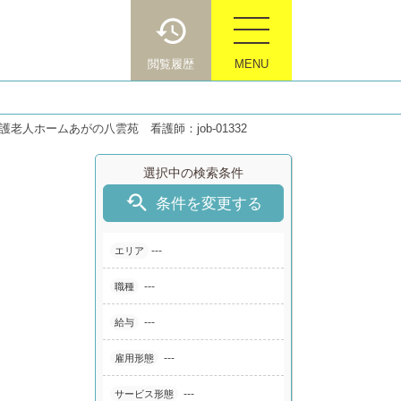
閲覧履歴
MENU
護老人ホームあがの八雲苑 看護師：job-01332
選択中の検索条件

条件を変更する
---
エリア
---
職種
---
給与
---
雇用形態
---
サービス形態