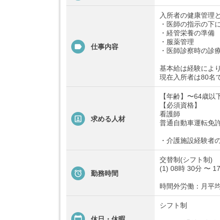
入所者の健康管理
・医師の指示の下に
・経管栄養の準備
・服薬管理
仕事内容
・医師診察時の診療
基本給は経験によ
現在入所者は80名
【年齢】〜64歳以
【必須資格】
看護師
求める人材
普通自動車運転免許(
・介護施設経験者
交替制(シフト制)
(1) 08時 30分 〜 1
勤務時間
時間外労働：月平均
シフト制
休日・休暇