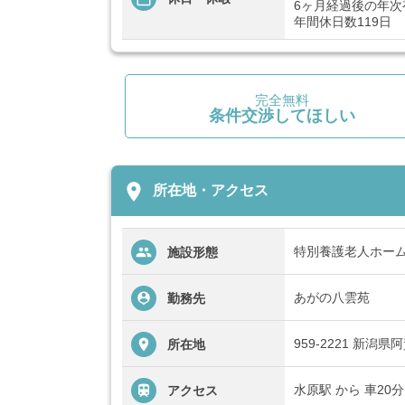
6ヶ月経過後の年次有
年間休日数119日
完全無料
条件交渉してほしい
place
所在地・アクセス
特別養護老人ホー
施設形態
あがの八雲苑
勤務先
959-2221 新潟県
所在地
水原駅 から 車20分
アクセス