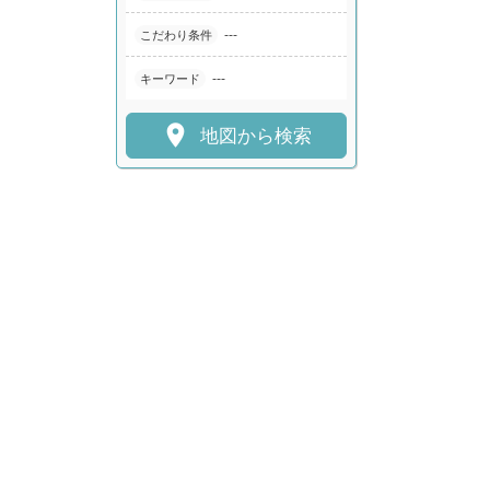
---
こだわり条件
---
キーワード

地図から検索