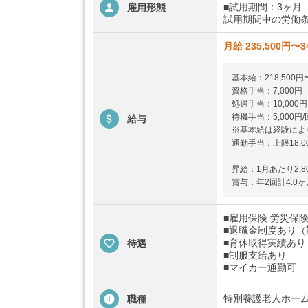
■試用期間：3ヶ月
雇用形態
試用期間中の労働条
月給 235,500円〜3
基本給：218,500円〜
資格手当：7,000円
処遇手当：10,000円
待機手当：5,000円/
給与
※基本給は経験によ
通勤手当：上限18,0
昇給：1月あたり2,8
賞与：年2回計4.0ヶ
■雇用保険 労災保険
■退職金制度あり（
■育休取得実績あり
待遇
■制服支給あり
■マイカー通勤可
特別養護老人ホー
職種