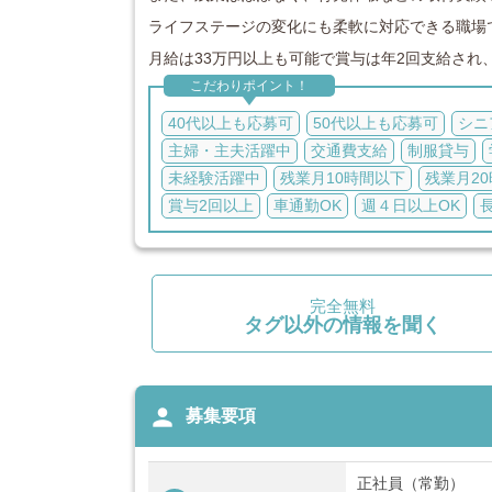
ライフステージの変化にも柔軟に対応できる職場
月給は33万円以上も可能で賞与は年2回支給され、
こだわりポイント！
40代以上も応募可
50代以上も応募可
シニ
主婦・主夫活躍中
交通費支給
制服貸与
未経験活躍中
残業月10時間以下
残業月2
賞与2回以上
車通勤OK
週４日以上OK
完全無料
タグ以外の情報を聞く
person
募集要項
正社員（常勤）