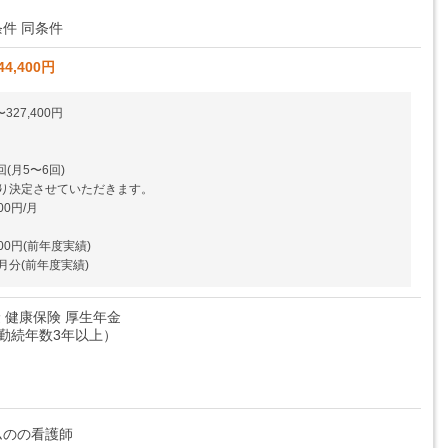
件 同条件
44,400円
327,400円
回(月5〜6回)
り決定させていただきます。
00円/月
00円(前年度実績)
月分(前年度実績)
 健康保険 厚生年金
勤続年数3年以上）
ムのの看護師