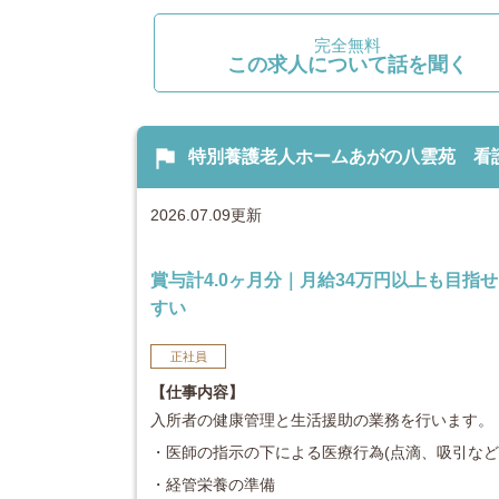
完全無料
この求人について話を聞く
flag
特別養護老人ホームあがの八雲苑 看護師：
2026.07.09更新
賞与計4.0ヶ月分｜月給34万円以上も目指
すい
正社員
【仕事内容】
入所者の健康管理と生活援助の業務を行います。
・医師の指示の下による医療行為(点滴、吸引など
・経管栄養の準備